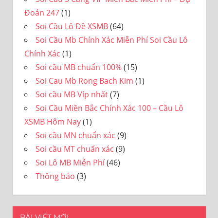
Đoán 247
(1)
Soi Cầu Lô Đề XSMB
(64)
Soi Cầu Mb Chính Xác Miễn Phí Soi Cầu Lô
Chính Xác
(1)
Soi cầu MB chuẩn 100%
(15)
Soi Cau Mb Rong Bach Kim
(1)
Soi cầu MB Víp nhất
(7)
Soi Cầu Miền Bắc Chính Xác 100 – Cầu Lô
XSMB Hôm Nay
(1)
Soi cầu MN chuẩn xác
(9)
Soi cầu MT chuẩn xác
(9)
Soi Lô MB Miễn Phí
(46)
Thông báo
(3)
BÀI VIẾT MỚI