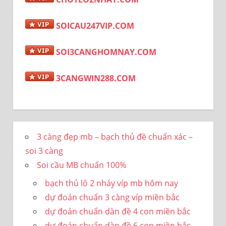
SOICAU247VIP.COM
SOI3CANGHOMNAY.COM
3CANGWIN288.COM
3 càng đẹp mb – bạch thủ đề chuẩn xác –
soi 3 càng
Soi cầu MB chuẩn 100%
bạch thủ lô 2 nháy víp mb hôm nay
dự đoán chuẩn 3 càng víp miền bắc
dự đoán chuẩn dàn đề 4 con miền bắc
dự đoán chuẩn dàn đề 6 con miền bắc