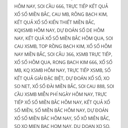
HÔM NAY, SOI CẦU 666, TRỰC TIẾP KẾT QUẢ
XỔ SỐ MIỀN BẮC, CAU MB, RÔNG BẠCH KIM,
KẾT QUẢ XỔ SỐ KIẾN THIẾT MIỀN BẮC,
KQXSMB HÔM NAY, DỰ ĐOÁN SỐ DE HÔM
NAY, KẾT QUẢ XỔ SỐ MIỀN BẮC HÔM QUA, SOI
CAU XSMB, TOP RỒNG BẠCH KIM, XỔ SỐ HÔM
NAY MIỀN BẮC, SOI CÂU 366, XSMB TRỰC TIẾP,
XỔ SỐ HÔM QUA, RONG BACH KIM 666, XỔ SỐ
MB, KQ XSMB HÔM NAY, TRỰC TIẾP XSMB, SỐ
KẾT QUẢ GIẢI ĐẶC BIỆT, DỰ ĐOÁN XỔ SỐ, XO
SO NET, XỔ SỐ ĐÀI MIỀN BẮC, SOI CAU 888, SOI
CẦU XSMB MIỄN PHÍ NGÀY HÔM NAY, TRỰC
TIẾP XỔ SỐ MIỀN BẮC HÔM NAY, KẾT QUẢ XỔ
SỐ MIỀN, SỐ MIỀN BẮC HÔM NAY, DỰ ĐOÁN
XỔ SỐ MIỀN BẮC HÔM NAY, SỔ XÔ MIÊN BẮC,
SO XO MIEN BAC HOM NAY, DU DOAN XO SO,