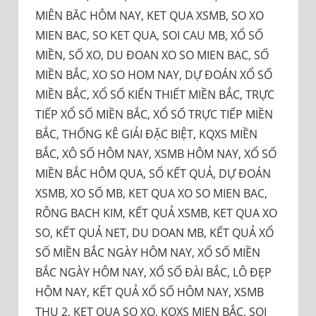
MIÊN BĂC HÔM NAY, KET QUA XSMB, SO XO
MIEN BAC, SO KET QUA, SOI CAU MB, XỔ SỐ
MIỀN, SỐ XO, DU ĐOAN XO SO MIEN BAC, SỐ
MIỀN BẮC, XO SO HOM NAY, DỰ ĐOÁN XỔ SỐ
MIỀN BẮC, XỔ SỐ KIẾN THIẾT MIỀN BẮC, TRỰC
TIẾP XỔ SỐ MIỀN BẮC, XỔ SỐ TRỰC TIẾP MIỀN
BẮC, THỐNG KÊ GIẢI ĐẶC BIỆT, KQXS MIỀN
BẮC, XÔ SỐ HÔM NAY, XSMB HÔM NAY, XỔ SỐ
MIỀN BẮC HÔM QUA, SỔ KẾT QUẢ, DỰ ĐOÁN
XSMB, XO SỐ MB, KET QUA XO SO MIEN BAC,
RÔNG BACH KIM, KẾT QUẢ XSMB, KET QUA XO
SO, KẾT QUẢ NET, DU DOAN MB, KẾT QUẢ XỔ
SỐ MIỀN BẮC NGÀY HÔM NAY, XỔ SỐ MIỀN
BẮC NGÀY HÔM NAY, XỔ SỐ ĐÀI BẮC, LÔ ĐẸP
HÔM NAY, KẾT QUẢ XỔ SỐ HÔM NAY, XSMB
THU 2, KET QUA SO XO, KQXS MIEN BẮC, SOI