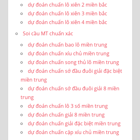
dự đoán chuẩn lô xiên 2 miền bắc
dự đoán chuẩn lô xiên 3 miền bắc
dự đoán chuẩn lô xiên 4 miền bắc
Soi cầu MT chuẩn xác
dự đoán chuẩn bao lô miền trung
dự đoán chuẩn xíu chủ miền trung
dự đoán chuẩn song thủ lô miền trung
dự đoán chuẩn sớ đầu đuôi giải đặc biệt
miền trung
dự đoán chuẩn sớ đầu đuôi giải 8 miền
trung
dự đoán chuẩn lô 3 số miền trung
dự đoán chuẩn giải 8 miền trung
dự đoán chuẩn giải đặc biệt miền trung
dự đoán chuẩn cặp xíu chủ miền trung