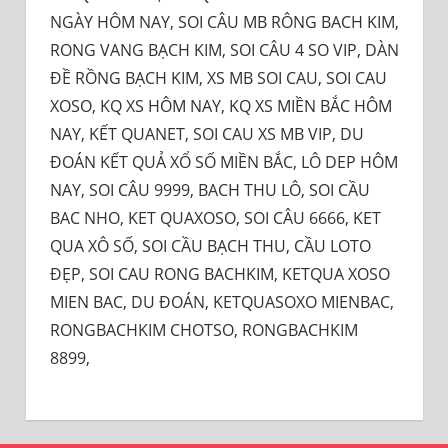
NGÀY HÔM NAY, SOI CÂU MB RÔNG BACH KIM,
RONG VANG BẠCH KIM, SOI CÂU 4 SO VIP, DÀN
ĐỀ RỒNG BẠCH KIM, XS MB SOI CAU, SOI CAU
XOSO, KQ XS HÔM NAY, KQ XS MIỀN BẮC HÔM
NAY, KẾT QUANET, SOI CAU XS MB VIP, DU
ĐOÁN KẾT QUẢ XỔ SỐ MIỀN BẮC, LÔ DEP HÔM
NAY, SOI CÂU 9999, BACH THU LÔ, SOI CẦU
BAC NHO, KET QUAXOSO, SOI CÂU 6666, KET
QUA XÔ SỐ, SOI CẦU BẠCH THU, CẦU LOTO
ĐẸP, SOI CAU RONG BACHKIM, KETQUA XOSO
MIEN BAC, DU ĐOÁN, KETQUASOXO MIENBAC,
RONGBACHKIM CHOTSO, RONGBACHKIM
8899,