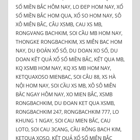
SỐ MIỀN BẮC HÔM NAY, LO ĐEP HOM NAY, XỔ
SỐ MIỀN BẮC HOM QUA, XỔ SO HOM NAY, SÔ
XÔ MIÊN BÂC, CÂU XSMB, CAU XS MB,
RONGVANG BACHKIM, SOI CẦU MB HOM NAY,
THONGKE RONGBACHKIM, XS MIÊN BAC HOM
NAY, DU ĐOÁN XỔ SỐ, DU DOAN XO SỐ, DU
DOAN KẾT QUẢ XỔ SỐ MIỀN BẮC, KẾT QUA MB,
KQ XSMB HOM NAY, KQ XS MB HOM NAY,
KETQUAXOSO MIENBAC, SOI CÂU 88, XS HÀ
NỘI HOM NAY, SOI CẦU XS MB, XÔ SÔ MIÊN
BĂC NGAY HÔM NAY, XO MIEN BẮC, XSMB
RONGBACHKIM, DU ĐOAN KET QUA XSMB,
RONGBACHKIM 247, RONGBACHKIM 777, LO
KHUNG 1 NGAY, SOI CAU MIEN BẮC, CAU
LOTO, SOI CAU 3CANG, CẦU RÔNG BACH KIM,
KETQUA XOSO, KẾT QUẢ XỔ SỐ MIÊN BẮC