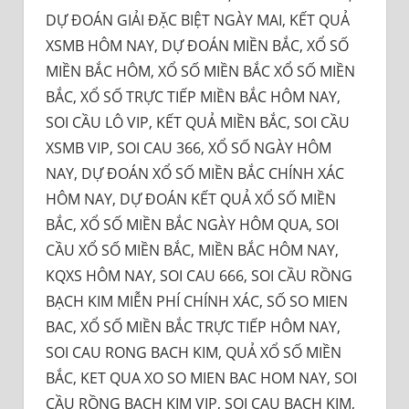
DỰ ĐOÁN GIẢI ĐẶC BIỆT NGÀY MAI, KẾT QUẢ
XSMB HÔM NAY, DỰ ĐOÁN MIỀN BẮC, XỔ SỐ
MIỀN BẮC HÔM, XỔ SỐ MIỀN BẮC XỔ SỐ MIỀN
BẮC, XỔ SỐ TRỰC TIẾP MIỀN BẮC HÔM NAY,
SOI CẦU LÔ VIP, KẾT QUẢ MIỀN BẮC, SOI CẦU
XSMB VIP, SOI CAU 366, XỔ SỐ NGÀY HÔM
NAY, DỰ ĐOÁN XỔ SỐ MIỀN BẮC CHÍNH XÁC
HÔM NAY, DỰ ĐOÁN KẾT QUẢ XỔ SỐ MIỀN
BẮC, XỔ SỐ MIỀN BẮC NGÀY HÔM QUA, SOI
CẦU XỔ SỐ MIỀN BẮC, MIỀN BẮC HÔM NAY,
KQXS HÔM NAY, SOI CAU 666, SOI CẦU RỒNG
BẠCH KIM MIỄN PHÍ CHÍNH XÁC, SỐ SO MIEN
BAC, XỔ SỐ MIỀN BẮC TRỰC TIẾP HÔM NAY,
SOI CAU RONG BACH KIM, QUẢ XỔ SỐ MIỀN
BẮC, KET QUA XO SO MIEN BAC HOM NAY, SOI
CẦU RỒNG BẠCH KIM VIP, SOI CAU BACH KIM,