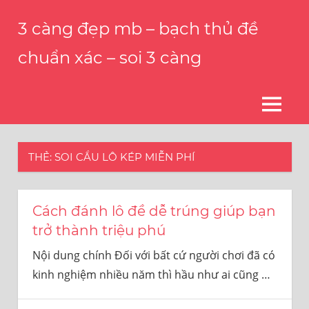
Skip
3 càng đẹp mb – bạch thủ đề
to
content
chuẩn xác – soi 3 càng
Chúng
tôi
tự
MENU
hào
là
sự
THẺ:
SOI CẦU LÔ KÉP MIỄN PHÍ
lựa
chọn
hàng
Cách đánh lô đề dễ trúng giúp bạn
đầu
trở thành triệu phú
của
hàng
Nội dung chính Đối với bất cứ người chơi đã có
ngàn
kinh nghiệm nhiều năm thì hầu như ai cũng
…
khách
hàng
trên