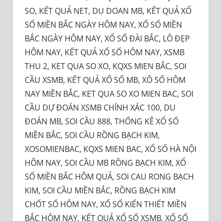
SO, KẾT QUẢ NET, DU DOAN MB, KẾT QUẢ XỔ
SỐ MIỀN BẮC NGÀY HÔM NAY, XỔ SỐ MIỀN
BẮC NGÀY HÔM NAY, XỔ SỐ ĐÀI BẮC, LÔ ĐẸP
HÔM NAY, KẾT QUẢ XỔ SỐ HÔM NAY, XSMB
THU 2, KET QUA SO XO, KQXS MIEN BẮC, SOI
CẦU XSMB, KẾT QUẢ XỔ SỐ MB, XÔ SỐ HÔM
NAY MIỀN BẮC, KET QUA SO XO MIEN BAC, SOI
CẦU DỰ ĐOÁN XSMB CHÍNH XÁC 100, DU
ĐOÁN MB, SOI CẦU 888, THỐNG KÊ XỔ SỐ
MIỀN BẮC, SOI CẦU RỒNG BẠCH KIM,
XOSOMIENBAC, KQXS MIEN BAC, XỔ SỐ HÀ NỘI
HÔM NAY, SOI CẦU MB RỒNG BẠCH KIM, XỔ
SỐ MIỀN BẮC HÔM QUẢ, SOI CAU RONG BẠCH
KIM, SOI CẦU MIỀN BẮC, RỒNG BẠCH KIM
CHỐT SỐ HÔM NAY, XỔ SỐ KIẾN THIẾT MIỀN
BẮC HÔM NAY, KẾT QUẢ XỔ SỐ XSMB, XỔ SỐ