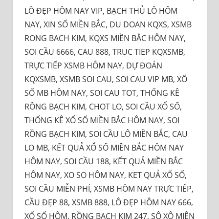
LÔ ĐẸP HÔM NAY VIP, BẠCH THỦ LÔ HÔM
NAY, XIN SỐ MIỀN BẮC, DU DOAN KQXS, XSMB
RONG BACH KIM, KQXS MIỀN BẮC HÔM NAY,
SOI CẦU 6666, CAU 888, TRUC TIEP KQXSMB,
TRỰC TIẾP XSMB HÔM NAY, DỰ ĐOÁN
KQXSMB, XSMB SOI CAU, SOI CAU VIP MB, XỔ
SỐ MB HÔM NAY, SOI CAU TOT, THỐNG KÊ
RỒNG BẠCH KIM, CHOT LO, SOI CẦU XỔ SỐ,
THỐNG KÊ XỔ SỐ MIỀN BẮC HÔM NAY, SOI
RỒNG BẠCH KIM, SOI CẦU LÔ MIỀN BẮC, CAU
LO MB, KẾT QUẢ XỔ SỐ MIỀN BẮC HÔM NAY
HÔM NAY, SOI CẦU 188, KẾT QUẢ MIỀN BẮC
HÔM NAY, XO SO HÔM NAY, KET QUẢ XỔ SỐ,
SOI CẦU MIỄN PHÍ, XSMB HÔM NAY TRỰC TIẾP,
CẦU ĐẸP 88, XSMB 888, LÔ ĐẸP HÔM NAY 666,
XỔ SỐ HÔM, RỒNG BẠCH KIM 247, SÔ XÔ MIÊN