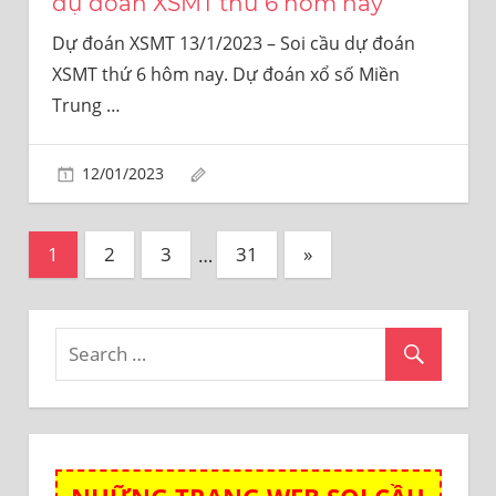
dự đoán XSMT thứ 6 hôm nay
Dự đoán XSMT 13/1/2023 – Soi cầu dự đoán
XSMT thứ 6 hôm nay. Dự đoán xổ số Miền
Trung
…
12/01/2023
Phân
Next
1
2
3
…
31
»
Posts
trang
bài
viết