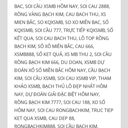
BAC, SOI CẦU XSMB HÔM NAY, SOI CAU 2888,
RỒNG VÀNG BẠCH KIM, CAU BACH THU, XS
MIEN BẮC, SO KQXSMB, SO XO MIÊN BAC, SỐ
KQXSMB, SOI CẦU 777, TRỰC TIẾP KQXSMB, SỔ
KẾT QUA, SOI CAU BACH THU, LÔ TOP RỒNG
BẠCH KIM, SÔ XÔ MIÊN BẮC, CAU 666,
XSMB888, SỔ KET QUẢ, XS MB THU 2, SOI CẦU
RỒNG BẠCH KIM 666, DU DOAN, XSMB DỰ
ĐOÁN XỔ SỐ MIỀN BẮC HÔM NAY, CẦU BẠCH
KIM, SOI CÂU XSMB, SOI CAU XSMB VIP, THAM
KHẢO XSMB, BẠCH THỦ LÔ ĐẸP NHẤT HÔM
NAY, DỰ ĐOÁN GIẢI ĐẶC BIỆT HÔM NAY,
RỒNG BẠCH KIM 7777, SOI CAU 188, XO SỐ
HÔM NAY, SOI CAU RONGBACHKIM, TRUC TIEP
KET QUA XSMB, CAU DEP 88,
RONGBACHKIM888, SOI CẦU BACH KIM,