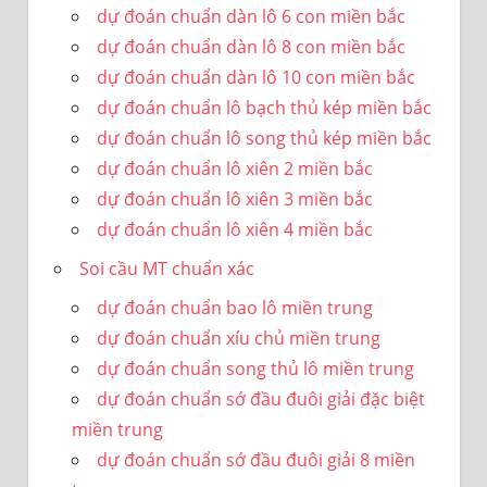
dự đoán chuẩn dàn lô 6 con miền bắc
dự đoán chuẩn dàn lô 8 con miền bắc
dự đoán chuẩn dàn lô 10 con miền bắc
dự đoán chuẩn lô bạch thủ kép miền bắc
dự đoán chuẩn lô song thủ kép miền bắc
dự đoán chuẩn lô xiên 2 miền bắc
dự đoán chuẩn lô xiên 3 miền bắc
dự đoán chuẩn lô xiên 4 miền bắc
Soi cầu MT chuẩn xác
dự đoán chuẩn bao lô miền trung
dự đoán chuẩn xíu chủ miền trung
dự đoán chuẩn song thủ lô miền trung
dự đoán chuẩn sớ đầu đuôi giải đặc biệt
miền trung
dự đoán chuẩn sớ đầu đuôi giải 8 miền