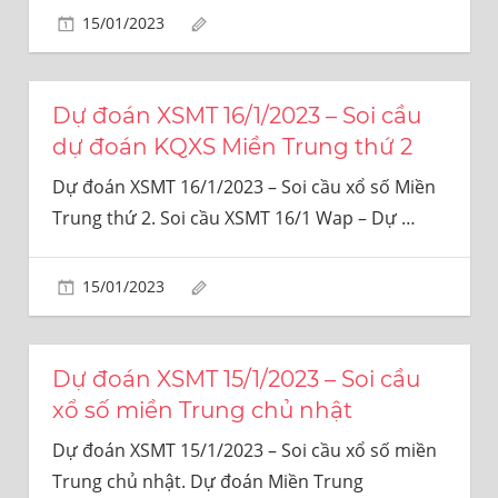
15/01/2023
Dự đoán XSMT 16/1/2023 – Soi cầu
dự đoán KQXS Miền Trung thứ 2
Dự đoán XSMT 16/1/2023 – Soi cầu xổ số Miền
Trung thứ 2. Soi cầu XSMT 16/1 Wap – Dự
…
15/01/2023
Dự đoán XSMT 15/1/2023 – Soi cầu
xổ số miền Trung chủ nhật
Dự đoán XSMT 15/1/2023 – Soi cầu xổ số miền
Trung chủ nhật. Dự đoán Miền Trung