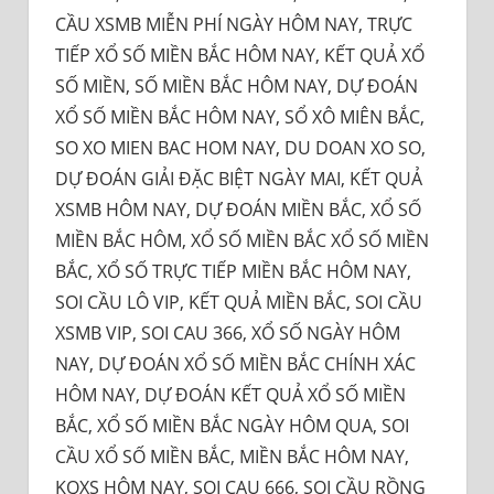
CẦU XSMB MIỄN PHÍ NGÀY HÔM NAY, TRỰC
TIẾP XỔ SỐ MIỀN BẮC HÔM NAY, KẾT QUẢ XỔ
SỐ MIỀN, SỐ MIỀN BẮC HÔM NAY, DỰ ĐOÁN
XỔ SỐ MIỀN BẮC HÔM NAY, SỔ XÔ MIÊN BẮC,
SO XO MIEN BAC HOM NAY, DU DOAN XO SO,
DỰ ĐOÁN GIẢI ĐẶC BIỆT NGÀY MAI, KẾT QUẢ
XSMB HÔM NAY, DỰ ĐOÁN MIỀN BẮC, XỔ SỐ
MIỀN BẮC HÔM, XỔ SỐ MIỀN BẮC XỔ SỐ MIỀN
BẮC, XỔ SỐ TRỰC TIẾP MIỀN BẮC HÔM NAY,
SOI CẦU LÔ VIP, KẾT QUẢ MIỀN BẮC, SOI CẦU
XSMB VIP, SOI CAU 366, XỔ SỐ NGÀY HÔM
NAY, DỰ ĐOÁN XỔ SỐ MIỀN BẮC CHÍNH XÁC
HÔM NAY, DỰ ĐOÁN KẾT QUẢ XỔ SỐ MIỀN
BẮC, XỔ SỐ MIỀN BẮC NGÀY HÔM QUA, SOI
CẦU XỔ SỐ MIỀN BẮC, MIỀN BẮC HÔM NAY,
KQXS HÔM NAY, SOI CAU 666, SOI CẦU RỒNG