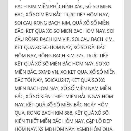
BẠCH KIM MIỄN PHÍ CHÍNH XÁC, SỐ SO MIEN
BAC, XỔ SỐ MIỀN BẮC TRỰC TIẾP HÔM NAY,
SOI CAU RONG BACH KIM, QUẢ XỔ SỐ MIỀN
BẮC, KET QUA XO SO MIEN BAC HOM NAY, SOI
CẦU RỒNG BẠCH KIM VIP, SOI CAU BACH KIM,
KET QUA XO SO HOM NAY, XỔ SỐ ĐÀI BẮC
HÔM NAY, RỒNG BẠCH KIM 777, TRỰC TIẾP
KẾT QUẢ XỔ SỐ MIỀN BẮC HÔM NAY, SO XO
MIỀN BẮC, SXMB VN, XO KET QUA, XỔ SỐ MIỀN
BẮC TỐI NAY, SOICAU247, KET QUA SO XO
MIEN BAC HOM NAY, XỔ SỐ MIỀN NAM MIỀN
BẮC, XỔ SỐ KIẾN THIẾT MIỀN BẮC NGÀY HÔM
NAY, KẾT QUẢ XỔ SỐ MIỀN BẮC NGÀY HÔM
QUA, RONG BACH KIM 888, KẾT QUẢ XỔ SỐ
KIẾN THIẾT MIỀN BẮC HÔM NAY, CẶP LÔ ĐẸP
HÔM NAY, XS MB HOM NAY, XSMB HÔM QUA,