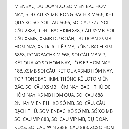
MIENBAC, DU DOAN XO SO MIEN BAC HOM
NAY, SOI CAU XS MB, RONG BACH KIM666, KẾT
QUA XO SO, SOI CAU 6666, SOI CAU 777, SOI
CẦU 2888, RONGBACHKIM 888, CẦU XSMB, SOI
CẦU XSMN, XSMB DỰ ĐOÁN, DU ĐOAN XSMB
HOM NAY, XS TRỰC TIẾP MB, RỒNG BẠCH KIM
6868, RONGBACHKIM 666, SOI CẦU MB VIP,
KẾT QUA XO SO HOM NAY, LÔ ĐẸP HÔM NAY
188, XSMB SOI CẦU, KET QUA XSMB HÔM NAY,
TOP RONGBACHKIM, THỐNG KÊ LOTO MIỀN
BẮC, SOI CÂU XSMB HÔM NAY, BẠCH THỦ DE
HÔM NAY, XS MB HOM QUA, SOI CAU 888
2NHAY MIEN PHI, XO SÔ MB, SOI CÂU, CẦU
BẠCH THỦ, SOMIENBAC, XÔ SỐ MB, SỐ XO MB,
SOI CAU VIP 888, SOI CẦU VIP MB, DỰ ĐOÁN
KQXS, SOI CAU WIN 2888, CẦU 888, XOSO HOM