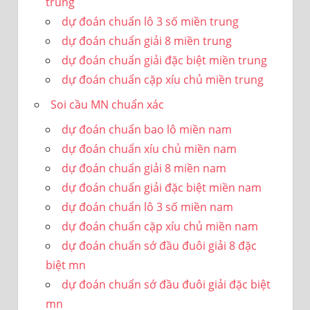
trung
dự đoán chuẩn lô 3 số miền trung
dự đoán chuẩn giải 8 miền trung
dự đoán chuẩn giải đặc biệt miền trung
dự đoán chuẩn cặp xíu chủ miền trung
Soi cầu MN chuẩn xác
dự đoán chuẩn bao lô miền nam
dự đoán chuẩn xíu chủ miền nam
dự đoán chuẩn giải 8 miền nam
dự đoán chuẩn giải đặc biệt miền nam
dự đoán chuẩn lô 3 số miền nam
dự đoán chuẩn cặp xíu chủ miền nam
dự đoán chuẩn sớ đầu đuôi giải 8 đặc
biệt mn
dự đoán chuẩn sớ đầu đuôi giải đặc biệt
mn