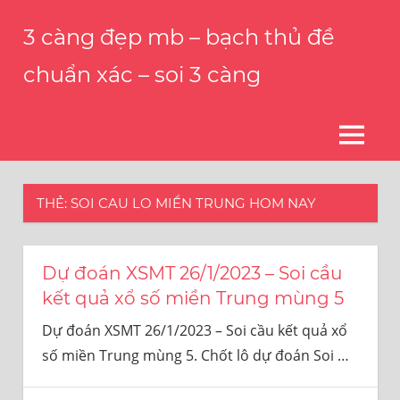
Skip
3 càng đẹp mb – bạch thủ đề
to
content
chuẩn xác – soi 3 càng
Chúng
tôi
tự
MENU
hào
là
sự
THẺ:
SOI CAU LO MIỀN TRUNG HOM NAY
lựa
chọn
hàng
Dự đoán XSMT 26/1/2023 – Soi cầu
đầu
kết quả xổ số miền Trung mùng 5
của
hàng
Dự đoán XSMT 26/1/2023 – Soi cầu kết quả xổ
ngàn
số miền Trung mùng 5. Chốt lô dự đoán Soi
…
khách
hàng
trên