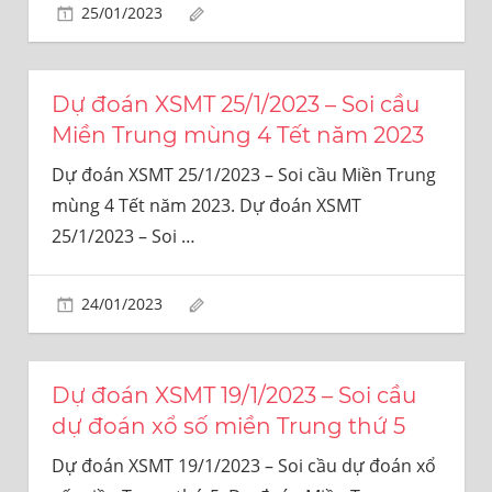
25/01/2023
cả
nước.
Dự đoán XSMT 25/1/2023 – Soi cầu
Miền Trung mùng 4 Tết năm 2023
Dự đoán XSMT 25/1/2023 – Soi cầu Miền Trung
mùng 4 Tết năm 2023. Dự đoán XSMT
25/1/2023 – Soi
…
24/01/2023
Dự đoán XSMT 19/1/2023 – Soi cầu
dự đoán xổ số miền Trung thứ 5
Dự đoán XSMT 19/1/2023 – Soi cầu dự đoán xổ