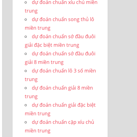
dự đoán chuẩn xíu chủ miền
trung
dự đoán chuẩn song thủ lô
miền trung
dự đoán chuẩn sớ đầu đuôi
giải đặc biệt miền trung
dự đoán chuẩn sớ đầu đuôi
giải 8 miền trung
dự đoán chuẩn lô 3 số miền
trung
dự đoán chuẩn giải 8 miền
trung
dự đoán chuẩn giải đặc biệt
miền trung
dự đoán chuẩn cặp xíu chủ
miền trung