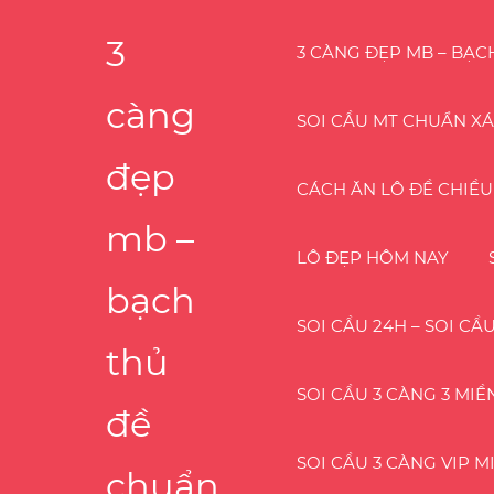
Skip
3
to
3 CÀNG ĐẸP MB – BẠC
content
càng
SOI CẦU MT CHUẨN X
đẹp
CÁCH ĂN LÔ ĐỀ CHIỀU
mb –
LÔ ĐẸP HÔM NAY
bạch
SOI CẦU 24H – SOI CẦ
thủ
SOI CẦU 3 CÀNG 3 MIỀ
đề
SOI CẦU 3 CÀNG VIP M
chuẩn