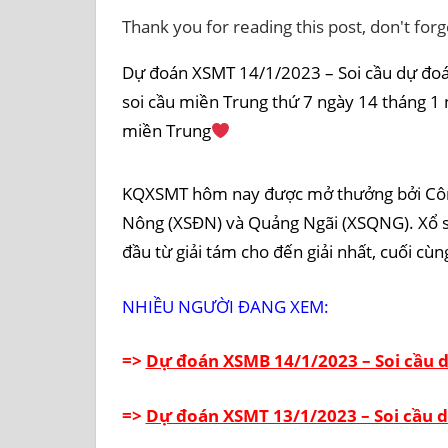
ngàn
Thank you for reading this post, don't forg
khách
hàng
Dự đoán XSMT 14/1/2023 – Soi cầu dự đo
trên
soi cầu miền Trung thứ 7 ngày 14 tháng 1 
cả
nước.
miền Trung
KQXSMT hôm nay được mở thưởng bởi Công 
Nông (XSĐN) và Quảng Ngãi (XSQNG). Xổ 
đầu từ giải tám cho đến giải nhất, cuối cùng
NHIỀU NGƯỜI ĐANG XEM:
=
>
Dự đoán XSMB 14/1/2023 – Soi cầu 
=>
Dự đoán XSMT 13/1/2023 – Soi cầu 