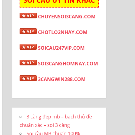
CHUYENSOI3CANG.COM
CHOTLO2NHAY.COM
SOICAU247VIP.COM
SOI3CANGHOMNAY.COM
3CANGWIN288.COM
3 càng đẹp mb – bạch thủ đề
chuẩn xác – soi 3 càng
Soi cầu MB chuẩn 100%