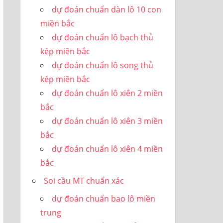
dự đoán chuẩn dàn lô 10 con
miền bắc
dự đoán chuẩn lô bạch thủ
kép miền bắc
dự đoán chuẩn lô song thủ
kép miền bắc
dự đoán chuẩn lô xiên 2 miền
bắc
dự đoán chuẩn lô xiên 3 miền
bắc
dự đoán chuẩn lô xiên 4 miền
bắc
Soi cầu MT chuẩn xác
dự đoán chuẩn bao lô miền
trung