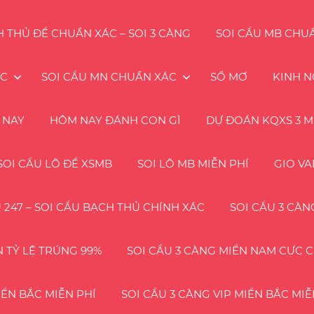
H THỦ ĐỀ CHUẨN XÁC – SOI 3 CÀNG
SOI CẦU MB CHU
ÁC
SOI CẦU MN CHUẨN XÁC
SỔ MƠ
KINH N
 NAY
HÔM NAY ĐÁNH CON GÌ
DỰ ĐOÁN KQXS 3 M
SOI CẦU LÔ ĐỀ XSMB
SOI LÔ MB MIỄN PHÍ
GIO V
U 247 – SOI CẦU BẠCH THỦ CHÍNH XÁC
SOI CẦU 3 CÀN
N TỶ LỆ TRÚNG 99%
SOI CẦU 3 CÀNG MIỀN NAM CỰC 
IỀN BẮC MIỄN PHÍ
SOI CẦU 3 CÀNG VIP MIỀN BẮC MIỄ