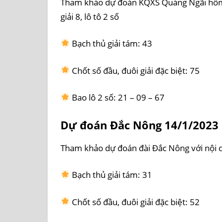
Tham khảo dự đoán KQXS Quảng Ngãi hôm n
giải 8, lô tô 2 số
Bạch thủ giải tám: 43
Chốt số đầu, đuôi giải đặc biệt: 75
Bao lô 2 số: 21 – 09 – 67
Dự đoán Đắc Nông 14/1/2023
Tham khảo dự đoán đài Đắc Nông với nội dun
Bạch thủ giải tám: 31
Chốt số đầu, đuôi giải đặc biệt: 52