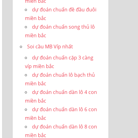
miền bắc
dự đoán chuẩn đề đầu đuôi
miền bắc
dự đoán chuẩn song thủ lô
miền bắc
Soi cầu MB Víp nhất
dự đoán chuẩn cặp 3 càng
víp miền bắc
dự đoán chuẩn lô bạch thủ
miền bắc
dự đoán chuẩn dàn lô 4 con
miền bắc
dự đoán chuẩn dàn lô 6 con
miền bắc
dự đoán chuẩn dàn lô 8 con
miền bắc