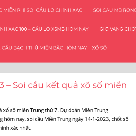
C MIỄN PHÍ SOI CẦU LÔ CHÍNH XÁC
SOI CAU MB RON
ÍNH XÁC 100 – CẦU LÔ XSMB HÔM NAY
GIỜ VÀNG CHỐT
 CẦU BẠCH THỦ MIỀN BẮC HÔM NAY – XỔ SỐ
 – Soi cầu kết quả xổ số miền
ả xổ số miền Trung thứ 7. Dự đoán Miền Trung
g hôm nay, soi cầu Miền Trung ngày 14-1-2023, chốt số
chính xác nhất.