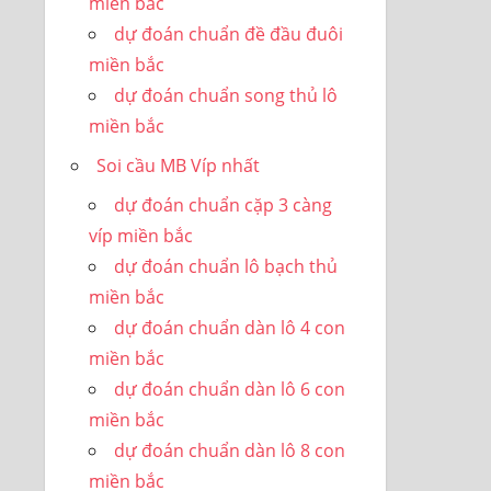
miền bắc
dự đoán chuẩn đề đầu đuôi
miền bắc
dự đoán chuẩn song thủ lô
miền bắc
Soi cầu MB Víp nhất
dự đoán chuẩn cặp 3 càng
víp miền bắc
dự đoán chuẩn lô bạch thủ
miền bắc
dự đoán chuẩn dàn lô 4 con
miền bắc
dự đoán chuẩn dàn lô 6 con
miền bắc
dự đoán chuẩn dàn lô 8 con
miền bắc