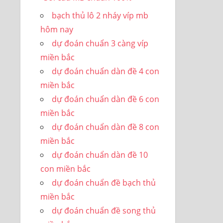
bạch thủ lô 2 nháy víp mb
hôm nay
dự đoán chuẩn 3 càng víp
miền bắc
dự đoán chuẩn dàn đề 4 con
miền bắc
dự đoán chuẩn dàn đề 6 con
miền bắc
dự đoán chuẩn dàn đề 8 con
miền bắc
dự đoán chuẩn dàn đề 10
con miền bắc
dự đoán chuẩn đề bạch thủ
miền bắc
dự đoán chuẩn đề song thủ