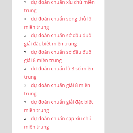
dự đoán chuẩn xíu chủ miền
trung
dự đoán chuẩn song thủ lô
miền trung
dự đoán chuẩn sớ đầu đuôi
giải đặc biệt miền trung
dự đoán chuẩn sớ đầu đuôi
giải 8 miền trung
dự đoán chuẩn lô 3 số miền
trung
dự đoán chuẩn giải 8 miền
trung
dự đoán chuẩn giải đặc biệt
miền trung
dự đoán chuẩn cặp xíu chủ
miền trung