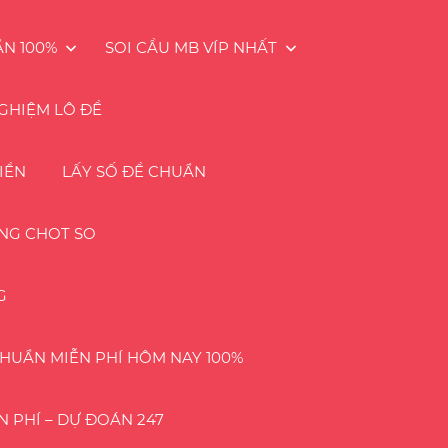
ẨN 100%
SOI CẦU MB VÍP NHẤT
GHIỆM LÔ ĐỀ
IỀN
LẤY SỐ ĐỀ CHUẨN
ANG CHOT SO
G
CHUẨN MIỄN PHÍ HÔM NAY 100%
N PHÍ – DỰ ĐOÁN 247