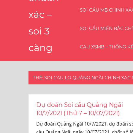
SOI CẦU MB CHÍNH XÁ
xác –
soi 3
SOI CẦU MIỀN BẮC CH
càng
CAU XSMB – THỐNG KÊ
Chúng
tôi
tự
THẺ:
SOI CAU LO QUẢNG NGÃI CHINH XAC 
hào
là
sự
lựa
Dự đoán Soi cầu Quảng Ngãi
chọn
hàng
10/7/2021 (Thứ 7 – 10/07/2021)
đầu
Dự đoán Quảng Ngãi 10/7/2021, dự đoán s
của
hàng
cầu Quảng Ngãi ngày 10/07/2021, chốt số l