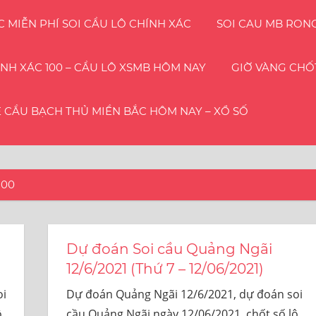
C MIỄN PHÍ SOI CẦU LÔ CHÍNH XÁC
SOI CAU MB RON
ÍNH XÁC 100 – CẦU LÔ XSMB HÔM NAY
GIỜ VÀNG CHỐT
 CẦU BẠCH THỦ MIỀN BẮC HÔM NAY – XỔ SỐ
100
Dự đoán Soi cầu Quảng Ngãi
12/6/2021 (Thứ 7 – 12/06/2021)
oi
Dự đoán Quảng Ngãi 12/6/2021, dự đoán soi
ô
cầu Quảng Ngãi ngày 12/06/2021, chốt số lô