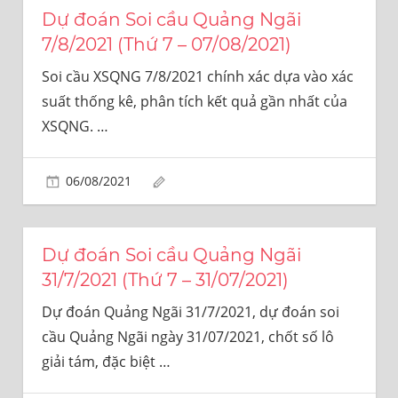
Dự đoán Soi cầu Quảng Ngãi
7/8/2021 (Thứ 7 – 07/08/2021)
Soi cầu XSQNG 7/8/2021 chính xác dựa vào xác
suất thống kê, phân tích kết quả gần nhất của
XSQNG.
…
06/08/2021
Dự đoán Soi cầu Quảng Ngãi
31/7/2021 (Thứ 7 – 31/07/2021)
Dự đoán Quảng Ngãi 31/7/2021, dự đoán soi
cầu Quảng Ngãi ngày 31/07/2021, chốt số lô
giải tám, đặc biệt
…