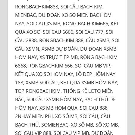
RONGBACHKIM888, SOI CẦU BACH KIM,
MIENBAC, DU DOAN XO SO MIEN BAC HOM
NAY, SOI CAU XS MB, RONG BACH KIM666, KẾT
QUA XO SO, SOI CAU 6666, SOI CAU 777, SOI
CẦU 2888, RONGBACHKIM 888, CẦU XSMB, SOI
CẦU XSMN, XSMB DỰ ĐOÁN, DU ĐOAN XSMB
HOM NAY, XS TRỰC TIẾP MB, RỒNG BẠCH KIM
6868, RONGBACHKIM 666, SOI CẦU MB VIP,
KẾT QUA XO SO HOM NAY, LÔ ĐẸP HÔM NAY
188, XSMB SOI CẦU, KET QUA XSMB HÔM NAY,
TOP RONGBACHKIM, THỐNG KÊ LOTO MIỀN
BẮC, SOI CÂU XSMB HÔM NAY, BẠCH THỦ DE
HÔM NAY, XS MB HOM QUA, SOI CAU 888
2NHAY MIEN PHI, XO SÔ MB, SOI CÂU, CẦU
BẠCH THỦ, SOMIENBAC, XÔ SỐ MB, SỐ XO MB,
SOI CAU VIP 888, SOI CẦU VIP MB, DỰ ĐOÁN