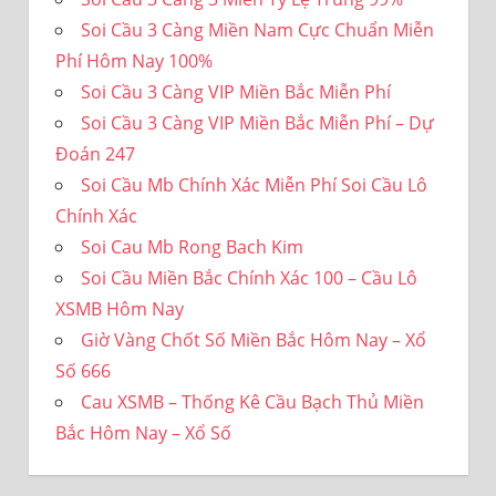
Soi Cầu 3 Càng Miền Nam Cực Chuẩn Miễn
Phí Hôm Nay 100%
Soi Cầu 3 Càng VIP Miền Bắc Miễn Phí
Soi Cầu 3 Càng VIP Miền Bắc Miễn Phí – Dự
Đoán 247
Soi Cầu Mb Chính Xác Miễn Phí Soi Cầu Lô
Chính Xác
Soi Cau Mb Rong Bach Kim
Soi Cầu Miền Bắc Chính Xác 100 – Cầu Lô
XSMB Hôm Nay
Giờ Vàng Chốt Số Miền Bắc Hôm Nay – Xổ
Số 666
Cau XSMB – Thống Kê Cầu Bạch Thủ Miền
Bắc Hôm Nay – Xổ Số