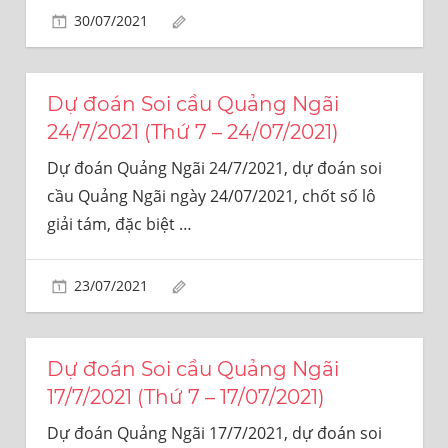
30/07/2021
Dự đoán Soi cầu Quảng Ngãi
24/7/2021 (Thứ 7 – 24/07/2021)
Dự đoán Quảng Ngãi 24/7/2021, dự đoán soi
cầu Quảng Ngãi ngày 24/07/2021, chốt số lô
giải tám, đặc biệt
…
23/07/2021
Dự đoán Soi cầu Quảng Ngãi
17/7/2021 (Thứ 7 – 17/07/2021)
Dự đoán Quảng Ngãi 17/7/2021, dự đoán soi