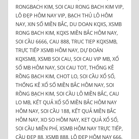
RONGBACH KIM, SOI CAU RONG BACH KIM VIP,
LÔ ĐẸP HÔM NAY VIP, BẠCH THỦ LÔ HÔM
NAY, XIN SỐ MIỀN BẮC, DU DOAN KQXS, XSMB
RONG BACH KIM, KQXS MIỀN BẮC HÔM NAY,
SOI CẦU 6666, CAU 888, TRUC TIEP KQXSMB,
TRỰC TIẾP XSMB HÔM NAY, DỰ ĐOÁN
KQXSMB, XSMB SOI CAU, SOI CAU VIP MB, XỔ
SỐ MB HÔM NAY, SOI CAU TOT, THỐNG KÊ
RỒNG BẠCH KIM, CHOT LO, SOI CẦU XỔ SỐ,
THỐNG KÊ XỔ SỐ MIỀN BẮC HÔM NAY, SOI
RỒNG BẠCH KIM, SOI CẦU LÔ MIỀN BẮC, CAU
LO MB, KẾT QUẢ XỔ SỐ MIỀN BẮC HÔM NAY
HÔM NAY, SOI CẦU 188, KẾT QUẢ MIỀN BẮC
HÔM NAY, XO SO HÔM NAY, KET QUẢ XỔ SỐ,
SOI CẦU MIỄN PHÍ, XSMB HÔM NAY TRỰC TIẾP,
CẦU ĐẸP 88, XSMB 888, LÔ ĐẸP HÔM NAY 666,