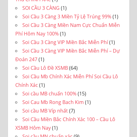
SOI CẦU 3 CÀNG
(1)
Soi Cầu 3 Càng 3 Miền Tỷ Lệ Trúng 99%
(1)
Soi Cầu 3 Càng Miền Nam Cực Chuẩn Miễn
Phí Hôm Nay 100%
(1)
Soi Cầu 3 Càng VIP Miền Bắc Miễn Phí
(1)
Soi Cầu 3 Càng VIP Miền Bắc Miễn Phí – Dự
Đoán 247
(1)
Soi Cầu Lô Đề XSMB
(64)
Soi Cầu Mb Chính Xác Miễn Phí Soi Cầu Lô
Chính Xác
(1)
Soi cầu MB chuẩn 100%
(15)
Soi Cau Mb Rong Bach Kim
(1)
Soi cầu MB Víp nhất
(7)
Soi Cầu Miền Bắc Chính Xác 100 – Cầu Lô
XSMB Hôm Nay
(1)
Soi cầu MN chuẩn xác
(9)