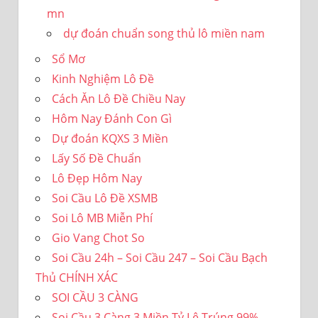
mn
dự đoán chuẩn song thủ lô miền nam
Sổ Mơ
Kinh Nghiệm Lô Đề
Cách Ăn Lô Đề Chiều Nay
Hôm Nay Đánh Con Gì
Dự đoán KQXS 3 Miền
Lấy Số Đề Chuẩn
Lô Đẹp Hôm Nay
Soi Cầu Lô Đề XSMB
Soi Lô MB Miễn Phí
Gio Vang Chot So
Soi Cầu 24h – Soi Cầu 247 – Soi Cầu Bạch
Thủ CHÍNH XÁC
SOI CẦU 3 CÀNG
Soi Cầu 3 Càng 3 Miền Tỷ Lệ Trúng 99%