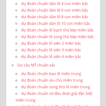
dự đoán chuẩn dàn lô 4 con miền bắc
dự đoán chuẩn dàn lô 6 con miền bắc
dự đoán chuẩn dàn lô 8 con miền bắc
dự đoán chuẩn dàn lô 10 con miền bắc
dự đoán chuẩn lô bạch thủ kép miền bắc
dự đoán chuẩn lô song thủ kép miền bắc
dự đoán chuẩn lô xiên 2 miền bắc
dự đoán chuẩn lô xiên 3 miền bắc
dự đoán chuẩn lô xiên 4 miền bắc
Soi cầu MT chuẩn xác
dự đoán chuẩn bao lô miền trung
dự đoán chuẩn xíu chủ miền trung
dự đoán chuẩn song thủ lô miền trung
dự đoán chuẩn sớ đầu đuôi giải đặc biệt
miền trung