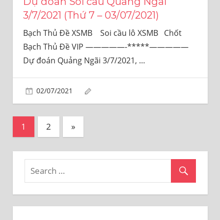
Dự đoán Soi cầu Quảng Ngãi
3/7/2021 (Thứ 7 – 03/07/2021)
Bạch Thủ Đề XSMB Soi cầu lô XSMB Chốt
Bạch Thủ Đề VIP —————-*****—————
Dự đoán Quảng Ngãi 3/7/2021,
…
02/07/2021
Phân
Next
1
2
»
Posts
trang
bài
viết