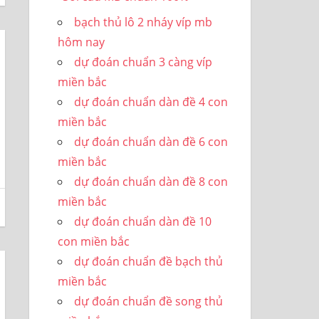
bạch thủ lô 2 nháy víp mb
hôm nay
dự đoán chuẩn 3 càng víp
miền bắc
dự đoán chuẩn dàn đề 4 con
miền bắc
dự đoán chuẩn dàn đề 6 con
miền bắc
dự đoán chuẩn dàn đề 8 con
miền bắc
dự đoán chuẩn dàn đề 10
con miền bắc
dự đoán chuẩn đề bạch thủ
miền bắc
dự đoán chuẩn đề song thủ