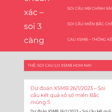
SOI CẦU MB CHÍNH XÁ
xác –
soi 3
SOI CẦU MIỀN BẮC CH
càng
CAU XSMB – THỐNG KÊ
Chúng
tôi
tự
THẺ:
SOI CAU LO XSMB HOM NAY
hào
là
sự
lựa
Dự đoán XSMB 26/1/2023 – Soi
chọn
hàng
cầu kết quả xổ số miền Bắc
đầu
mùng 5
của
hàng
Dự đoán XSMB 26/1/2023 – Soi cầu kết quả