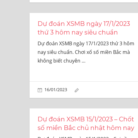
Dự đoán XSMB ngày 17/1/2023
thứ 3 hôm nay siêu chuẩn
Dự đoán XSMB ngày 17/1/2023 thứ 3 hôm
nay siêu chuẩn. Chơi xổ số miền Bắc mà
không biết chuyên
…
16/01/2023
Dự đoán XSMB 15/1/2023 – Chốt
số miền Bắc chủ nhật hôm nay