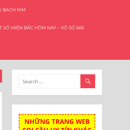
G BACH KIM
 SỐ MIỀN BẮC HÔM NAY – XỔ SỐ 666
NHỮNG TRANG WEB
SOI CẦU UY TÍN KHÁC