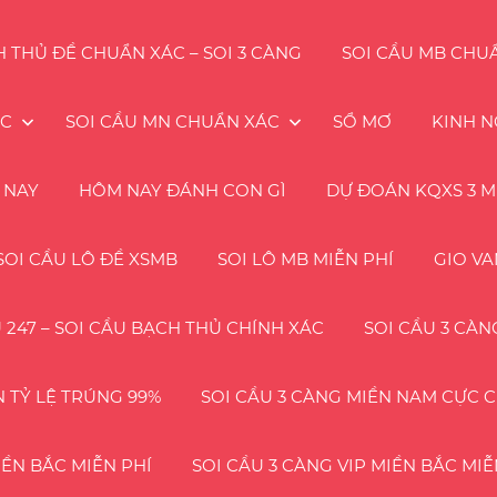
H THỦ ĐỀ CHUẨN XÁC – SOI 3 CÀNG
SOI CẦU MB CHU
ÁC
SOI CẦU MN CHUẨN XÁC
SỔ MƠ
KINH N
 NAY
HÔM NAY ĐÁNH CON GÌ
DỰ ĐOÁN KQXS 3 M
SOI CẦU LÔ ĐỀ XSMB
SOI LÔ MB MIỄN PHÍ
GIO V
U 247 – SOI CẦU BẠCH THỦ CHÍNH XÁC
SOI CẦU 3 CÀN
N TỶ LỆ TRÚNG 99%
SOI CẦU 3 CÀNG MIỀN NAM CỰC 
IỀN BẮC MIỄN PHÍ
SOI CẦU 3 CÀNG VIP MIỀN BẮC MIỄ