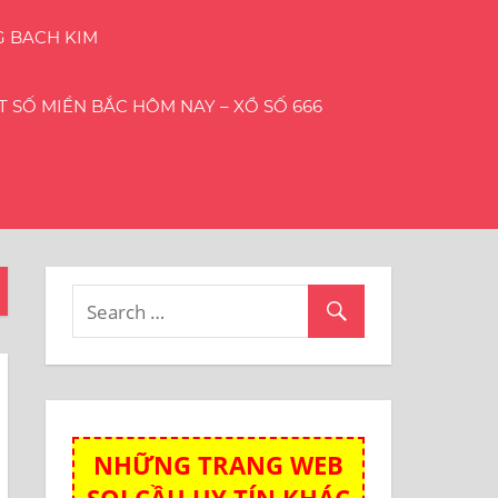
G BACH KIM
 SỐ MIỀN BẮC HÔM NAY – XỔ SỐ 666
NHỮNG TRANG WEB
SOI CẦU UY TÍN KHÁC