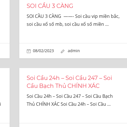
SOI CẦU 3 CÀNG
SOI CẦU 3 CÀNG ——- Soi cầu vip miền bắc,
soi cầu xổ số mb, soi cầu xổ số miền
…
08/02/2023
admin
Soi Cầu 24h – Soi Cầu 247 – Soi
Cầu Bạch Thủ CHÍNH XÁC
Soi Cầu 24h – Soi Cầu 247 – Soi Cầu Bạch
i
Thủ CHÍNH XÁC Soi Cầu 24h – Soi Cầu
…