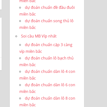
miền bắc
dự đoán chuẩn đề đầu đuôi
miền bắc
dự đoán chuẩn song thủ lô
miền bắc
Soi cầu MB Víp nhất
dự đoán chuẩn cặp 3 càng
víp miền bắc
dự đoán chuẩn lô bạch thủ
miền bắc
dự đoán chuẩn dàn lô 4 con
miền bắc
dự đoán chuẩn dàn lô 6 con
miền bắc
dự đoán chuẩn dàn lô 8 con
miền bắc