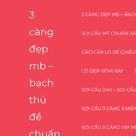
Skip
3
to
3 CÀNG ĐẸP MB – BẠC
content
càng
SOI CẦU MT CHUẨN X
đẹp
CÁCH ĂN LÔ ĐỀ CHIỀU
mb –
LÔ ĐẸP HÔM NAY
bạch
SOI CẦU 24H – SOI CẦ
thủ
SOI CẦU 3 CÀNG 3 MIỀ
đề
SOI CẦU 3 CÀNG VIP M
chuẩn