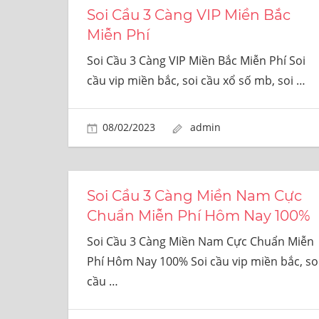
Soi Cầu 3 Càng VIP Miền Bắc
Miễn Phí
Soi Cầu 3 Càng VIP Miền Bắc Miễn Phí Soi
cầu vip miền bắc, soi cầu xổ số mb, soi
…
08/02/2023
admin
Soi Cầu 3 Càng Miền Nam Cực
Chuẩn Miễn Phí Hôm Nay 100%
Soi Cầu 3 Càng Miền Nam Cực Chuẩn Miễn
Phí Hôm Nay 100% Soi cầu vip miền bắc, so
cầu
…