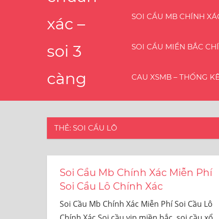
SOI CẦU MB CHÍNH XÁ
xác –
soi 3
SOI CẦU MIỀN BẮC CH
càng
CAU XSMB – THỐNG KÊ
Chúng
tôi
tự
THẺ:
SOI CẦU LÔ
hào
là
sự
lựa
Soi Cầu Mb Chính Xác Miễn Phí
chọn
hàng
Soi Cầu Lô Chính Xác
đầu
Soi Cầu Mb Chính Xác Miễn Phí Soi Cầu Lô
của
hàng
Chính Xác Soi cầu vip miền bắc, soi cầu xổ