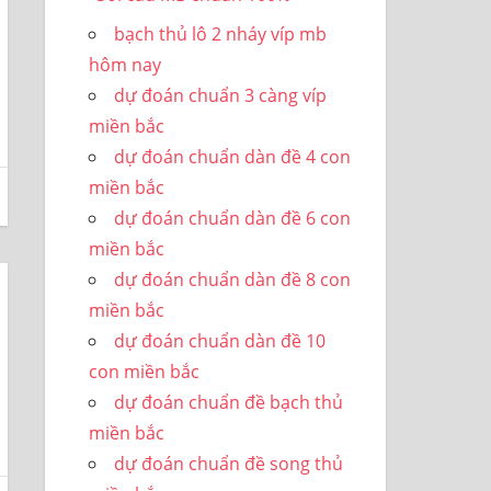
bạch thủ lô 2 nháy víp mb
hôm nay
dự đoán chuẩn 3 càng víp
miền bắc
dự đoán chuẩn dàn đề 4 con
miền bắc
dự đoán chuẩn dàn đề 6 con
miền bắc
dự đoán chuẩn dàn đề 8 con
miền bắc
dự đoán chuẩn dàn đề 10
con miền bắc
dự đoán chuẩn đề bạch thủ
miền bắc
dự đoán chuẩn đề song thủ