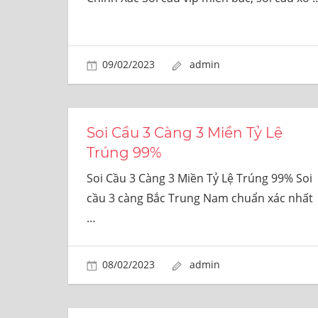
ngàn
khách
hàng
trên
09/02/2023
admin
cả
nước.
Soi Cầu 3 Càng 3 Miền Tỷ Lệ
Trúng 99%
Soi Cầu 3 Càng 3 Miền Tỷ Lệ Trúng 99% Soi
cầu 3 càng Bắc Trung Nam chuẩn xác nhất
…
08/02/2023
admin