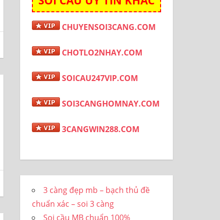
CHUYENSOI3CANG.COM
CHOTLO2NHAY.COM
SOICAU247VIP.COM
SOI3CANGHOMNAY.COM
3CANGWIN288.COM
3 càng đẹp mb – bạch thủ đề
chuẩn xác – soi 3 càng
Soi cầu MB chuẩn 100%