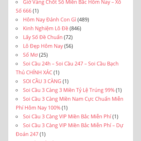
Giờ Vàng Chốt Số Miền Bắc Hôm Nay – Xổ
Số 666
(1)
Hôm Nay Đánh Con Gì
(489)
Kinh Nghiệm Lô Đề
(846)
Lấy Số Đề Chuẩn
(72)
Lô Đẹp Hôm Nay
(56)
Sổ Mơ
(25)
Soi Cầu 24h – Soi Cầu 247 – Soi Cầu Bạch
Thủ CHÍNH XÁC
(1)
SOI CẦU 3 CÀNG
(1)
Soi Cầu 3 Càng 3 Miền Tỷ Lệ Trúng 99%
(1)
Soi Cầu 3 Càng Miền Nam Cực Chuẩn Miễn
Phí Hôm Nay 100%
(1)
Soi Cầu 3 Càng VIP Miền Bắc Miễn Phí
(1)
Soi Cầu 3 Càng VIP Miền Bắc Miễn Phí – Dự
Đoán 247
(1)