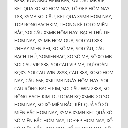
6868, RONGBACHKIM 666, SOI CẦU MB VIP,
KẾT QUA XO SO HOM NAY, LÔ ĐẸP HÔM NAY
188, XSMB SOI CẦU, KET QUA XSMB HÔM NAY,
TOP RONGBACHKIM, THỐNG KÊ LOTO MIỀN
BẮC, SOI CÂU XSMB HÔM NAY, BẠCH THỦ DE
HÔM NAY, XS MB HOM QUA, SOI CAU 888
2NHAY MIEN PHI, XO SÔ MB, SOI CÂU, CẦU
BẠCH THỦ, SOMIENBAC, XÔ SỐ MB, SỐ XO MB,
SOI CAU VIP 888, SOI CẦU VIP MB, DỰ ĐOÁN
KQXS, SOI CAU WIN 2888, CẦU 888, XOSO HOM
NAY, CẦU 666, XSKTMB NGÀY HÔM NAY, SOI
CÂU RÔNG BACH KIM, SOI CẦU WIN 2888, SOI
RÔNG BACH KIM, DU DOAN KQ XSMB, XO SỐ
HOM NAY, SO XÔ MIÊN BẮC, KẾT QUẢ SỔ XÔ
MIÊN BẮC HÔM NAY, XSMB XSMN KẾT QUẢ XỐ
SỐ MIỀN BẮC HÔM NAY, LO ĐEP HOM NAY, XỔ