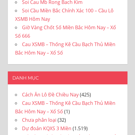
Soi Cau Mb Rong Bach Kim
Soi Cầu Miền Bắc Chính Xác 100 – Cầu Lô
XSMB Hôm Nay
Giờ Vàng Chốt Số Miền Bắc Hôm Nay – Xổ
Số 666
Cau XSMB – Thống Kê Cầu Bạch Thủ Miền
Bắc Hôm Nay – Xổ Số
DANH MỤC
Cách Ăn Lô Đề Chiều Nay
(425)
Cau XSMB – Thống Kê Cầu Bạch Thủ Miền
Bắc Hôm Nay – Xổ Số
(1)
Chưa phân loại
(32)
Dự đoán KQXS 3 Miền
(1.519)