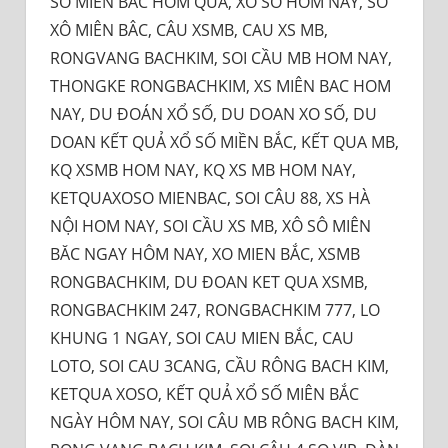
SỐ MIỀN BẮC HOM QUA, XỔ SO HOM NAY, SÔ
XÔ MIÊN BÂC, CÂU XSMB, CAU XS MB,
RONGVANG BACHKIM, SOI CẦU MB HOM NAY,
THONGKE RONGBACHKIM, XS MIÊN BAC HOM
NAY, DU ĐOÁN XỔ SỐ, DU DOAN XO SỐ, DU
DOAN KẾT QUẢ XỔ SỐ MIỀN BẮC, KẾT QUA MB,
KQ XSMB HOM NAY, KQ XS MB HOM NAY,
KETQUAXOSO MIENBAC, SOI CÂU 88, XS HÀ
NỘI HOM NAY, SOI CẦU XS MB, XÔ SÔ MIÊN
BĂC NGAY HÔM NAY, XO MIEN BẮC, XSMB
RONGBACHKIM, DU ĐOAN KET QUA XSMB,
RONGBACHKIM 247, RONGBACHKIM 777, LO
KHUNG 1 NGAY, SOI CAU MIEN BẮC, CAU
LOTO, SOI CAU 3CANG, CẦU RÔNG BACH KIM,
KETQUA XOSO, KẾT QUẢ XỔ SỐ MIÊN BẮC
NGÀY HÔM NAY, SOI CÂU MB RÔNG BACH KIM,