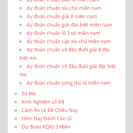
dự đoán chuẩn xíu chủ miền nam
dự đoán chuẩn giải 8 miền nam
dự đoán chuẩn giải đặc biệt miền nam
dự đoán chuẩn lô 3 số miền nam
dự đoán chuẩn cặp xíu chủ miền nam
dự đoán chuẩn sớ đầu đuôi giải 8 đặc
biệt mn
dự đoán chuẩn sớ đầu đuôi giải đặc biệt
mn
dự đoán chuẩn song thủ lô miền nam
Sổ Mơ
Kinh Nghiệm Lô Đề
Cách Ăn Lô Đề Chiều Nay
Hôm Nay Đánh Con Gì
Dự đoán KQXS 3 Miền