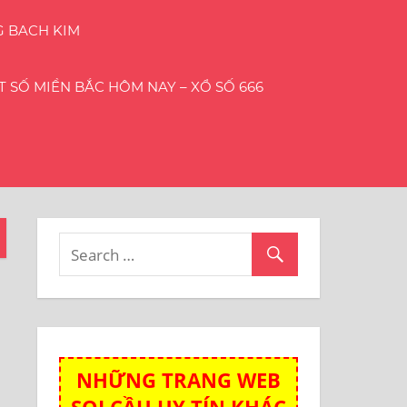
G BACH KIM
 SỐ MIỀN BẮC HÔM NAY – XỔ SỐ 666
NHỮNG TRANG WEB
SOI CẦU UY TÍN KHÁC