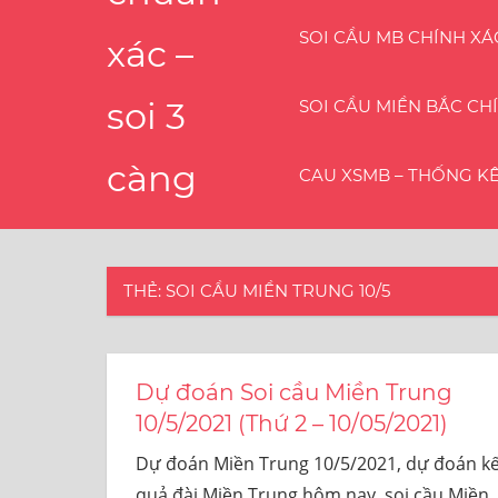
SOI CẦU MB CHÍNH XÁ
xác –
soi 3
SOI CẦU MIỀN BẮC CH
càng
CAU XSMB – THỐNG KÊ
Chúng
tôi
tự
THẺ:
SOI CẦU MIỀN TRUNG 10/5
hào
là
sự
lựa
Dự đoán Soi cầu Miền Trung
chọn
hàng
10/5/2021 (Thứ 2 – 10/05/2021)
đầu
Dự đoán Miền Trung 10/5/2021, dự đoán kế
của
hàng
quả đài Miền Trung hôm nay, soi cầu Miền