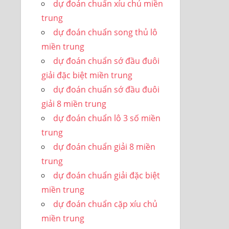
dự đoán chuẩn xíu chủ miền
trung
dự đoán chuẩn song thủ lô
miền trung
dự đoán chuẩn sớ đầu đuôi
giải đặc biệt miền trung
dự đoán chuẩn sớ đầu đuôi
giải 8 miền trung
dự đoán chuẩn lô 3 số miền
trung
dự đoán chuẩn giải 8 miền
trung
dự đoán chuẩn giải đặc biệt
miền trung
dự đoán chuẩn cặp xíu chủ
miền trung