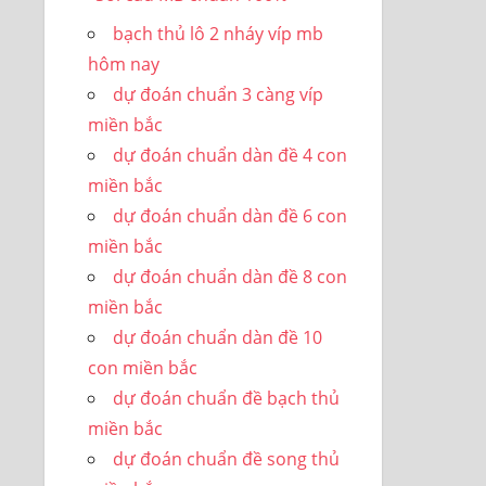
bạch thủ lô 2 nháy víp mb
hôm nay
dự đoán chuẩn 3 càng víp
miền bắc
dự đoán chuẩn dàn đề 4 con
miền bắc
dự đoán chuẩn dàn đề 6 con
miền bắc
dự đoán chuẩn dàn đề 8 con
miền bắc
dự đoán chuẩn dàn đề 10
con miền bắc
dự đoán chuẩn đề bạch thủ
miền bắc
dự đoán chuẩn đề song thủ