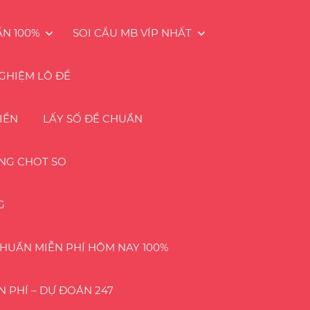
ẨN 100%
SOI CẦU MB VÍP NHẤT
GHIỆM LÔ ĐỀ
IỀN
LẤY SỐ ĐỀ CHUẨN
ANG CHOT SO
G
CHUẨN MIỄN PHÍ HÔM NAY 100%
N PHÍ – DỰ ĐOÁN 247