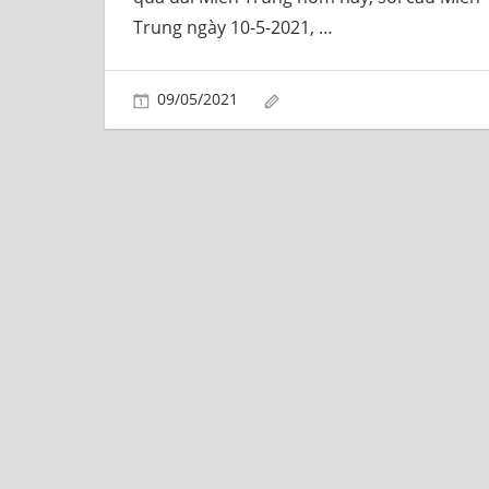
ngàn
Trung ngày 10-5-2021,
…
khách
hàng
trên
09/05/2021
cả
nước.