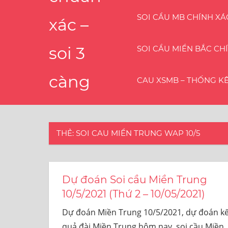
SOI CẦU MB CHÍNH XÁ
xác –
soi 3
SOI CẦU MIỀN BẮC CH
càng
CAU XSMB – THỐNG KÊ
Chúng
tôi
tự
THẺ:
SOI CAU MIỀN TRUNG WAP 10/5
hào
là
sự
lựa
Dự đoán Soi cầu Miền Trung
chọn
hàng
10/5/2021 (Thứ 2 – 10/05/2021)
đầu
Dự đoán Miền Trung 10/5/2021, dự đoán kế
của
hàng
quả đài Miền Trung hôm nay, soi cầu Miền