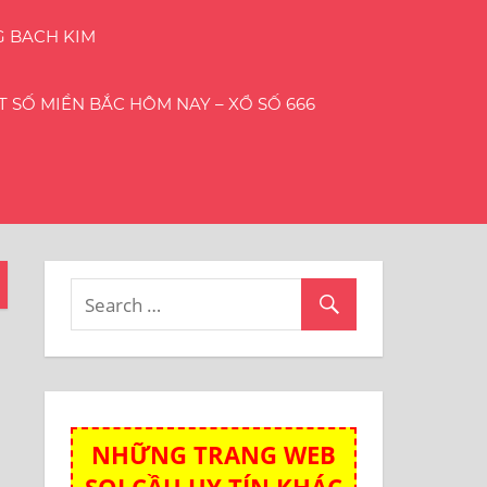
G BACH KIM
 SỐ MIỀN BẮC HÔM NAY – XỔ SỐ 666
NHỮNG TRANG WEB
SOI CẦU UY TÍN KHÁC