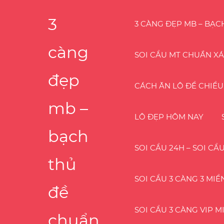
Skip
3
to
3 CÀNG ĐẸP MB – BẠC
content
càng
SOI CẦU MT CHUẨN X
đẹp
CÁCH ĂN LÔ ĐỀ CHIỀU
mb –
LÔ ĐẸP HÔM NAY
bạch
SOI CẦU 24H – SOI CẦ
thủ
SOI CẦU 3 CÀNG 3 MIỀ
đề
SOI CẦU 3 CÀNG VIP M
chuẩn