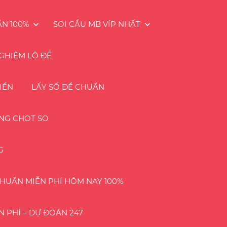
ẨN 100%
SOI CẦU MB VÍP NHẤT
GHIỆM LÔ ĐỀ
IỀN
LẤY SỐ ĐỀ CHUẨN
ANG CHOT SO
G
CHUẨN MIỄN PHÍ HÔM NAY 100%
N PHÍ – DỰ ĐOÁN 247