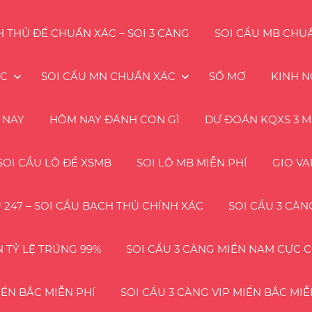
H THỦ ĐỀ CHUẨN XÁC – SOI 3 CÀNG
SOI CẦU MB CHU
ÁC
SOI CẦU MN CHUẨN XÁC
SỔ MƠ
KINH N
 NAY
HÔM NAY ĐÁNH CON GÌ
DỰ ĐOÁN KQXS 3 M
SOI CẦU LÔ ĐỀ XSMB
SOI LÔ MB MIỄN PHÍ
GIO V
U 247 – SOI CẦU BẠCH THỦ CHÍNH XÁC
SOI CẦU 3 CÀN
N TỶ LỆ TRÚNG 99%
SOI CẦU 3 CÀNG MIỀN NAM CỰC 
IỀN BẮC MIỄN PHÍ
SOI CẦU 3 CÀNG VIP MIỀN BẮC MIỄ