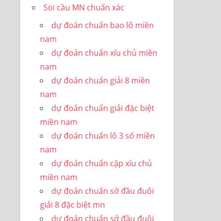
Soi cầu MN chuẩn xác
dự đoán chuẩn bao lô miền
nam
dự đoán chuẩn xíu chủ miền
nam
dự đoán chuẩn giải 8 miền
nam
dự đoán chuẩn giải đặc biệt
miền nam
dự đoán chuẩn lô 3 số miền
nam
dự đoán chuẩn cặp xíu chủ
miền nam
dự đoán chuẩn sớ đầu đuôi
giải 8 đặc biệt mn
dự đoán chuẩn sớ đầu đuôi