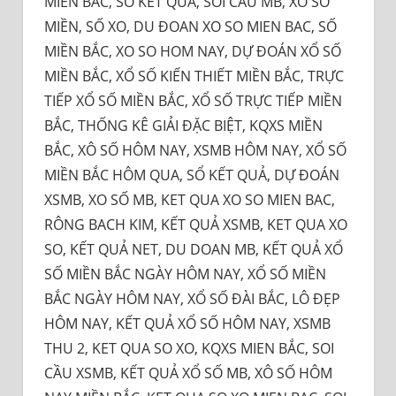
MIEN BAC, SO KET QUA, SOI CAU MB, XỔ SỐ
MIỀN, SỐ XO, DU ĐOAN XO SO MIEN BAC, SỐ
MIỀN BẮC, XO SO HOM NAY, DỰ ĐOÁN XỔ SỐ
MIỀN BẮC, XỔ SỐ KIẾN THIẾT MIỀN BẮC, TRỰC
TIẾP XỔ SỐ MIỀN BẮC, XỔ SỐ TRỰC TIẾP MIỀN
BẮC, THỐNG KÊ GIẢI ĐẶC BIỆT, KQXS MIỀN
BẮC, XÔ SỐ HÔM NAY, XSMB HÔM NAY, XỔ SỐ
MIỀN BẮC HÔM QUA, SỔ KẾT QUẢ, DỰ ĐOÁN
XSMB, XO SỐ MB, KET QUA XO SO MIEN BAC,
RÔNG BACH KIM, KẾT QUẢ XSMB, KET QUA XO
SO, KẾT QUẢ NET, DU DOAN MB, KẾT QUẢ XỔ
SỐ MIỀN BẮC NGÀY HÔM NAY, XỔ SỐ MIỀN
BẮC NGÀY HÔM NAY, XỔ SỐ ĐÀI BẮC, LÔ ĐẸP
HÔM NAY, KẾT QUẢ XỔ SỐ HÔM NAY, XSMB
THU 2, KET QUA SO XO, KQXS MIEN BẮC, SOI
CẦU XSMB, KẾT QUẢ XỔ SỐ MB, XÔ SỐ HÔM