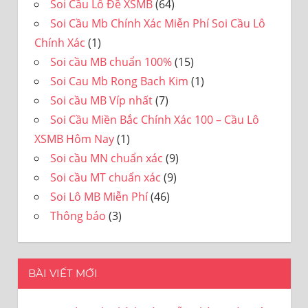
Soi Cầu Lô Đề XSMB
(64)
Soi Cầu Mb Chính Xác Miễn Phí Soi Cầu Lô
Chính Xác
(1)
Soi cầu MB chuẩn 100%
(15)
Soi Cau Mb Rong Bach Kim
(1)
Soi cầu MB Víp nhất
(7)
Soi Cầu Miền Bắc Chính Xác 100 – Cầu Lô
XSMB Hôm Nay
(1)
Soi cầu MN chuẩn xác
(9)
Soi cầu MT chuẩn xác
(9)
Soi Lô MB Miễn Phí
(46)
Thông báo
(3)
BÀI VIẾT MỚI