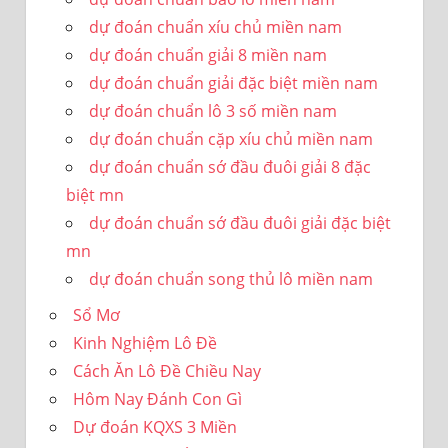
dự đoán chuẩn xíu chủ miền nam
dự đoán chuẩn giải 8 miền nam
dự đoán chuẩn giải đặc biệt miền nam
dự đoán chuẩn lô 3 số miền nam
dự đoán chuẩn cặp xíu chủ miền nam
dự đoán chuẩn sớ đầu đuôi giải 8 đặc
biệt mn
dự đoán chuẩn sớ đầu đuôi giải đặc biệt
mn
dự đoán chuẩn song thủ lô miền nam
Sổ Mơ
Kinh Nghiệm Lô Đề
Cách Ăn Lô Đề Chiều Nay
Hôm Nay Đánh Con Gì
Dự đoán KQXS 3 Miền