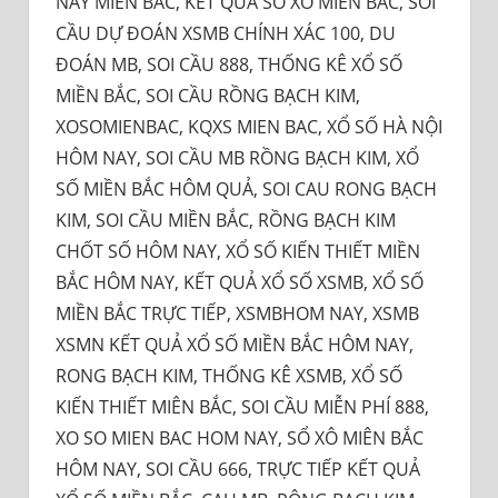
NAY MIỀN BẮC, KET QUA SO XO MIEN BAC, SOI
CẦU DỰ ĐOÁN XSMB CHÍNH XÁC 100, DU
ĐOÁN MB, SOI CẦU 888, THỐNG KÊ XỔ SỐ
MIỀN BẮC, SOI CẦU RỒNG BẠCH KIM,
XOSOMIENBAC, KQXS MIEN BAC, XỔ SỐ HÀ NỘI
HÔM NAY, SOI CẦU MB RỒNG BẠCH KIM, XỔ
SỐ MIỀN BẮC HÔM QUẢ, SOI CAU RONG BẠCH
KIM, SOI CẦU MIỀN BẮC, RỒNG BẠCH KIM
CHỐT SỐ HÔM NAY, XỔ SỐ KIẾN THIẾT MIỀN
BẮC HÔM NAY, KẾT QUẢ XỔ SỐ XSMB, XỔ SỐ
MIỀN BẮC TRỰC TIẾP, XSMBHOM NAY, XSMB
XSMN KẾT QUẢ XỔ SỐ MIỀN BẮC HÔM NAY,
RONG BẠCH KIM, THỐNG KÊ XSMB, XỔ SỐ
KIẾN THIẾT MIÊN BẮC, SOI CẦU MIỄN PHÍ 888,
XO SO MIEN BAC HOM NAY, SỔ XÔ MIÊN BẮC
HÔM NAY, SOI CẦU 666, TRỰC TIẾP KẾT QUẢ