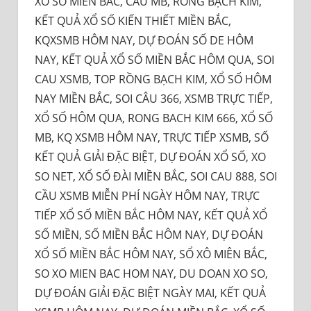
XỔ SỐ MIỀN BẮC, CAU MB, RÔNG BẠCH KIM,
KẾT QUẢ XỔ SỐ KIẾN THIẾT MIỀN BẮC,
KQXSMB HÔM NAY, DỰ ĐOÁN SỐ DE HÔM
NAY, KẾT QUẢ XỔ SỐ MIỀN BẮC HÔM QUA, SOI
CAU XSMB, TOP RỒNG BẠCH KIM, XỔ SỐ HÔM
NAY MIỀN BẮC, SOI CÂU 366, XSMB TRỰC TIẾP,
XỔ SỐ HÔM QUA, RONG BACH KIM 666, XỔ SỐ
MB, KQ XSMB HÔM NAY, TRỰC TIẾP XSMB, SỐ
KẾT QUẢ GIẢI ĐẶC BIỆT, DỰ ĐOÁN XỔ SỐ, XO
SO NET, XỔ SỐ ĐÀI MIỀN BẮC, SOI CAU 888, SOI
CẦU XSMB MIỄN PHÍ NGÀY HÔM NAY, TRỰC
TIẾP XỔ SỐ MIỀN BẮC HÔM NAY, KẾT QUẢ XỔ
SỐ MIỀN, SỐ MIỀN BẮC HÔM NAY, DỰ ĐOÁN
XỔ SỐ MIỀN BẮC HÔM NAY, SỔ XÔ MIÊN BẮC,
SO XO MIEN BAC HOM NAY, DU DOAN XO SO,
DỰ ĐOÁN GIẢI ĐẶC BIỆT NGÀY MAI, KẾT QUẢ