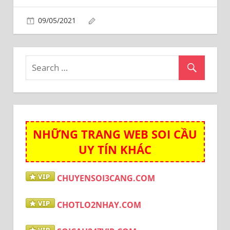
cả
nước.
09/05/2021
NHỮNG TRANG WEB SOI CẦU
UY TÍN KHÁC
CHUYENSOI3CANG.COM
CHOTLO2NHAY.COM