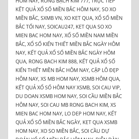
HÔM NAY, RỒNG BẠCH KIM 777, TRỰC TIẾP
KẾT QUẢ XỔ SỐ MIỀN BẮC HÔM NAY, SO XO
MIỀN BẮC, SXMB VN, XO KET QUA, XỔ SỐ MIỀN
BẮC TỐI NAY, SOICAU247, KET QUA SO XO
MIEN BAC HOM NAY, XỔ SỐ MIỀN NAM MIỀN
BẮC, XỔ SỐ KIẾN THIẾT MIỀN BẮC NGÀY HÔM
NAY, KẾT QUẢ XỔ SỐ MIỀN BẮC NGÀY HÔM
QUA, RONG BACH KIM 888, KẾT QUẢ XỔ SỐ
KIẾN THIẾT MIỀN BẮC HÔM NAY, CẶP LÔ ĐẸP
HÔM NAY, XS MB HOM NAY, XSMB HÔM QUA,
KẾT QUẢ XỔ SỐ HÔM NAY XSMB, SOI CAU VIP,
DU DOAN XSMB HOM NAY, SOI CẦU MIỀN BẮC
HÔM NAY, SOI CAU MB RONG BACH KIM, XS
MIEN BAC HOM NAY, LO DEP HOM NAY, KẾT
QUẢ XỔ SỐ MIỀN BẮC NGÀY, KET QUA XSMB
HOM NAY, XO SO MIỀN BẮC, SOI CẦU DỰ