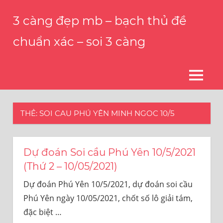
Skip
3 càng đẹp mb – bạch thủ đề
to
content
chuẩn xác – soi 3 càng
Chúng
tôi
tự
MENU
hào
là
sự
THẺ:
SOI CAU PHÚ YÊN MINH NGOC 10/5
lựa
chọn
hàng
Dự đoán Soi cầu Phú Yên 10/5/2021
đầu
(Thứ 2 – 10/05/2021)
của
hàng
Dự đoán Phú Yên 10/5/2021, dự đoán soi cầu
ngàn
Phú Yên ngày 10/05/2021, chốt số lô giải tám,
khách
hàng
đặc biệt
…
trên