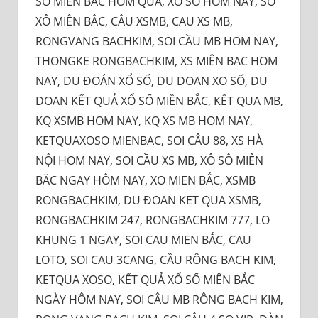
SỐ MIỀN BẮC HOM QUA, XỔ SO HOM NAY, SÔ
XÔ MIÊN BÂC, CÂU XSMB, CAU XS MB,
RONGVANG BACHKIM, SOI CẦU MB HOM NAY,
THONGKE RONGBACHKIM, XS MIÊN BAC HOM
NAY, DU ĐOÁN XỔ SỐ, DU DOAN XO SỐ, DU
DOAN KẾT QUẢ XỔ SỐ MIỀN BẮC, KẾT QUA MB,
KQ XSMB HOM NAY, KQ XS MB HOM NAY,
KETQUAXOSO MIENBAC, SOI CÂU 88, XS HÀ
NỘI HOM NAY, SOI CẦU XS MB, XÔ SÔ MIÊN
BĂC NGAY HÔM NAY, XO MIEN BẮC, XSMB
RONGBACHKIM, DU ĐOAN KET QUA XSMB,
RONGBACHKIM 247, RONGBACHKIM 777, LO
KHUNG 1 NGAY, SOI CAU MIEN BẮC, CAU
LOTO, SOI CAU 3CANG, CẦU RÔNG BACH KIM,
KETQUA XOSO, KẾT QUẢ XỔ SỐ MIÊN BẮC
NGÀY HÔM NAY, SOI CÂU MB RÔNG BACH KIM,