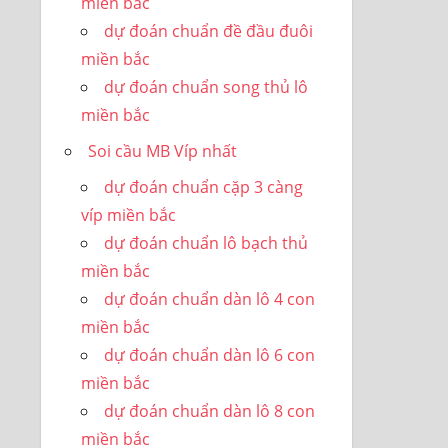
miền bắc
dự đoán chuẩn đề đầu đuôi
miền bắc
dự đoán chuẩn song thủ lô
miền bắc
Soi cầu MB Víp nhất
dự đoán chuẩn cặp 3 càng
víp miền bắc
dự đoán chuẩn lô bạch thủ
miền bắc
dự đoán chuẩn dàn lô 4 con
miền bắc
dự đoán chuẩn dàn lô 6 con
miền bắc
dự đoán chuẩn dàn lô 8 con
miền bắc