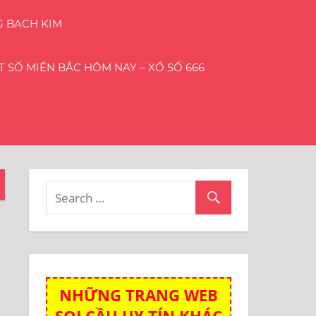
G BACH KIM
 SỐ MIỀN BẮC HÔM NAY – XỔ SỐ 666
NHỮNG TRANG WEB
SOI CẦU UY TÍN KHÁC