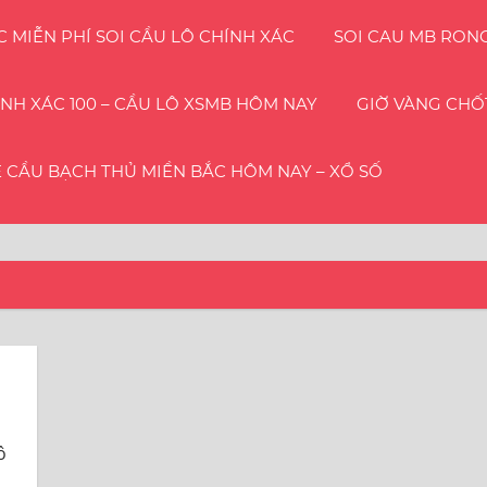
C MIỄN PHÍ SOI CẦU LÔ CHÍNH XÁC
SOI CAU MB RON
ÍNH XÁC 100 – CẦU LÔ XSMB HÔM NAY
GIỜ VÀNG CHỐT
 CẦU BẠCH THỦ MIỀN BẮC HÔM NAY – XỔ SỐ
ô