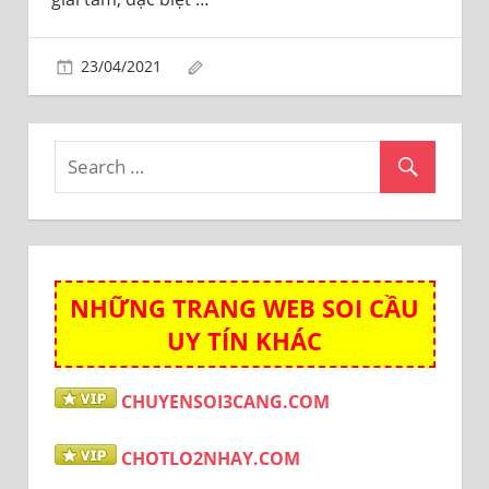
cả
nước.
23/04/2021
NHỮNG TRANG WEB SOI CẦU
UY TÍN KHÁC
CHUYENSOI3CANG.COM
CHOTLO2NHAY.COM