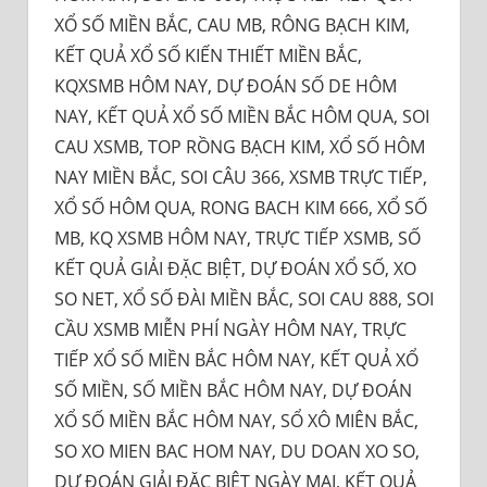
XỔ SỐ MIỀN BẮC, CAU MB, RÔNG BẠCH KIM,
KẾT QUẢ XỔ SỐ KIẾN THIẾT MIỀN BẮC,
KQXSMB HÔM NAY, DỰ ĐOÁN SỐ DE HÔM
NAY, KẾT QUẢ XỔ SỐ MIỀN BẮC HÔM QUA, SOI
CAU XSMB, TOP RỒNG BẠCH KIM, XỔ SỐ HÔM
NAY MIỀN BẮC, SOI CÂU 366, XSMB TRỰC TIẾP,
XỔ SỐ HÔM QUA, RONG BACH KIM 666, XỔ SỐ
MB, KQ XSMB HÔM NAY, TRỰC TIẾP XSMB, SỐ
KẾT QUẢ GIẢI ĐẶC BIỆT, DỰ ĐOÁN XỔ SỐ, XO
SO NET, XỔ SỐ ĐÀI MIỀN BẮC, SOI CAU 888, SOI
CẦU XSMB MIỄN PHÍ NGÀY HÔM NAY, TRỰC
TIẾP XỔ SỐ MIỀN BẮC HÔM NAY, KẾT QUẢ XỔ
SỐ MIỀN, SỐ MIỀN BẮC HÔM NAY, DỰ ĐOÁN
XỔ SỐ MIỀN BẮC HÔM NAY, SỔ XÔ MIÊN BẮC,
SO XO MIEN BAC HOM NAY, DU DOAN XO SO,
DỰ ĐOÁN GIẢI ĐẶC BIỆT NGÀY MAI, KẾT QUẢ