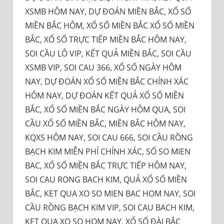
XSMB HÔM NAY, DỰ ĐOÁN MIỀN BẮC, XỔ SỐ
MIỀN BẮC HÔM, XỔ SỐ MIỀN BẮC XỔ SỐ MIỀN
BẮC, XỔ SỐ TRỰC TIẾP MIỀN BẮC HÔM NAY,
SOI CẦU LÔ VIP, KẾT QUẢ MIỀN BẮC, SOI CẦU
XSMB VIP, SOI CAU 366, XỔ SỐ NGÀY HÔM
NAY, DỰ ĐOÁN XỔ SỐ MIỀN BẮC CHÍNH XÁC
HÔM NAY, DỰ ĐOÁN KẾT QUẢ XỔ SỐ MIỀN
BẮC, XỔ SỐ MIỀN BẮC NGÀY HÔM QUA, SOI
CẦU XỔ SỐ MIỀN BẮC, MIỀN BẮC HÔM NAY,
KQXS HÔM NAY, SOI CAU 666, SOI CẦU RỒNG
BẠCH KIM MIỄN PHÍ CHÍNH XÁC, SỐ SO MIEN
BAC, XỔ SỐ MIỀN BẮC TRỰC TIẾP HÔM NAY,
SOI CAU RONG BACH KIM, QUẢ XỔ SỐ MIỀN
BẮC, KET QUA XO SO MIEN BAC HOM NAY, SOI
CẦU RỒNG BẠCH KIM VIP, SOI CAU BACH KIM,
KET QUA XO SO HOM NAY, XỔ SỐ ĐÀI BẮC