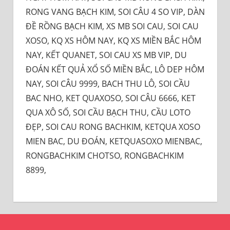
RONG VANG BẠCH KIM, SOI CÂU 4 SO VIP, DÀN
ĐỀ RỒNG BẠCH KIM, XS MB SOI CAU, SOI CAU
XOSO, KQ XS HÔM NAY, KQ XS MIỀN BẮC HÔM
NAY, KẾT QUANET, SOI CAU XS MB VIP, DU
ĐOÁN KẾT QUẢ XỔ SỐ MIỀN BẮC, LÔ DEP HÔM
NAY, SOI CÂU 9999, BACH THU LÔ, SOI CẦU
BAC NHO, KET QUAXOSO, SOI CÂU 6666, KET
QUA XÔ SỐ, SOI CẦU BẠCH THU, CẦU LOTO
ĐẸP, SOI CAU RONG BACHKIM, KETQUA XOSO
MIEN BAC, DU ĐOÁN, KETQUASOXO MIENBAC,
RONGBACHKIM CHOTSO, RONGBACHKIM
8899,