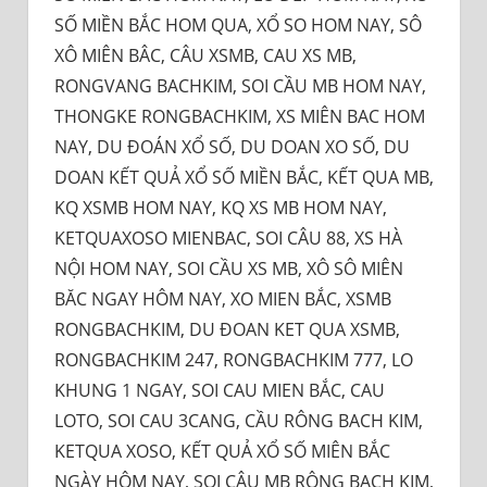
SỐ MIỀN BẮC HOM QUA, XỔ SO HOM NAY, SÔ
XÔ MIÊN BÂC, CÂU XSMB, CAU XS MB,
RONGVANG BACHKIM, SOI CẦU MB HOM NAY,
THONGKE RONGBACHKIM, XS MIÊN BAC HOM
NAY, DU ĐOÁN XỔ SỐ, DU DOAN XO SỐ, DU
DOAN KẾT QUẢ XỔ SỐ MIỀN BẮC, KẾT QUA MB,
KQ XSMB HOM NAY, KQ XS MB HOM NAY,
KETQUAXOSO MIENBAC, SOI CÂU 88, XS HÀ
NỘI HOM NAY, SOI CẦU XS MB, XÔ SÔ MIÊN
BĂC NGAY HÔM NAY, XO MIEN BẮC, XSMB
RONGBACHKIM, DU ĐOAN KET QUA XSMB,
RONGBACHKIM 247, RONGBACHKIM 777, LO
KHUNG 1 NGAY, SOI CAU MIEN BẮC, CAU
LOTO, SOI CAU 3CANG, CẦU RÔNG BACH KIM,
KETQUA XOSO, KẾT QUẢ XỔ SỐ MIÊN BẮC
NGÀY HÔM NAY, SOI CÂU MB RÔNG BACH KIM,