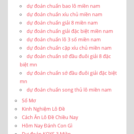
dự đoán chuẩn bao lô miền nam
dự đoán chuẩn xíu chủ miền nam
dự đoán chuẩn giải 8 miền nam
dự đoán chuẩn giải đặc biệt miền nam
dự đoán chuẩn lô 3 số miền nam
dự đoán chuẩn cặp xíu chủ miền nam
dự đoán chuẩn sớ đầu đuôi giải 8 đặc
biệt mn
dự đoán chuẩn sớ đầu đuôi giải đặc biệt
mn
dự đoán chuẩn song thủ lô miền nam
Sổ Mơ
Kinh Nghiệm Lô Đề
Cách Ăn Lô Đề Chiều Nay
Hôm Nay Đánh Con Gì
Dự đoán KQXS 3 Miền