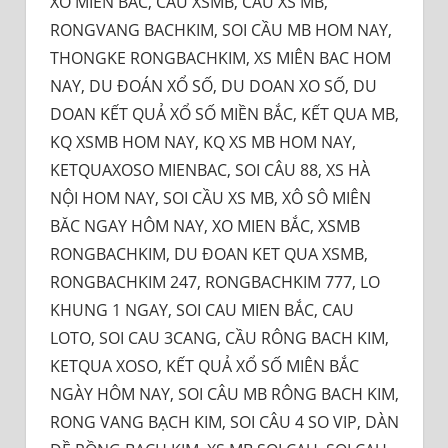
XÔ MIÊN BÂC, CÂU XSMB, CAU XS MB,
RONGVANG BACHKIM, SOI CẦU MB HOM NAY,
THONGKE RONGBACHKIM, XS MIÊN BAC HOM
NAY, DU ĐOÁN XỔ SỐ, DU DOAN XO SỐ, DU
DOAN KẾT QUẢ XỔ SỐ MIỀN BẮC, KẾT QUA MB,
KQ XSMB HOM NAY, KQ XS MB HOM NAY,
KETQUAXOSO MIENBAC, SOI CÂU 88, XS HÀ
NỘI HOM NAY, SOI CẦU XS MB, XÔ SÔ MIÊN
BĂC NGAY HÔM NAY, XO MIEN BẮC, XSMB
RONGBACHKIM, DU ĐOAN KET QUA XSMB,
RONGBACHKIM 247, RONGBACHKIM 777, LO
KHUNG 1 NGAY, SOI CAU MIEN BẮC, CAU
LOTO, SOI CAU 3CANG, CẦU RÔNG BACH KIM,
KETQUA XOSO, KẾT QUẢ XỔ SỐ MIÊN BẮC
NGÀY HÔM NAY, SOI CÂU MB RÔNG BACH KIM,
RONG VANG BẠCH KIM, SOI CÂU 4 SO VIP, DÀN