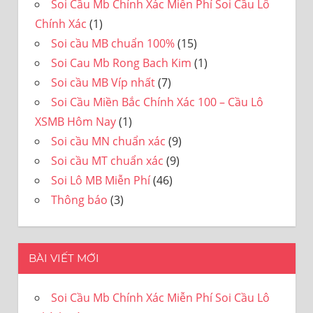
Soi Cầu Mb Chính Xác Miễn Phí Soi Cầu Lô
Chính Xác
(1)
Soi cầu MB chuẩn 100%
(15)
Soi Cau Mb Rong Bach Kim
(1)
Soi cầu MB Víp nhất
(7)
Soi Cầu Miền Bắc Chính Xác 100 – Cầu Lô
XSMB Hôm Nay
(1)
Soi cầu MN chuẩn xác
(9)
Soi cầu MT chuẩn xác
(9)
Soi Lô MB Miễn Phí
(46)
Thông báo
(3)
BÀI VIẾT MỚI
Soi Cầu Mb Chính Xác Miễn Phí Soi Cầu Lô