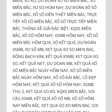
MIỀN, SỐ XO, DU ĐOAN XO SO MIEN BAC, SỐ
MIỀN BẮC, XO SO HOM NAY, DỰ ĐOÁN XỔ SỐ
MIỀN BẮC, XỔ SỐ KIẾN THIẾT MIỀN BẮC, TRỰC
TIẾP XỔ SỐ MIỀN BẮC, XỔ SỐ TRỰC TIẾP MIỀN
BẮC, THỐNG KÊ GIẢI ĐẶC BIỆT, KQXS MIỀN
BẮC, XÔ SỐ HÔM NAY, XSMB HÔM NAY, XỔ SỐ
MIỀN BẮC HÔM QUA, SỔ KẾT QUẢ, DỰ ĐOÁN
XSMB, XO SỐ MB, KET QUA XO SO MIEN BAC,
RÔNG BACH KIM, KẾT QUẢ XSMB, KET QUA XO
SO, KẾT QUẢ NET, DU DOAN MB, KẾT QUẢ XỔ
SỐ MIỀN BẮC NGÀY HÔM NAY, XỔ SỐ MIỀN
BẮC NGÀY HÔM NAY, XỔ SỐ ĐÀI BẮC, LÔ ĐẸP
HÔM NAY, KẾT QUẢ XỔ SỐ HÔM NAY, XSMB
THU 2, KET QUA SO XO, KQXS MIEN BẮC, SOI
CẦU XSMB, KẾT QUẢ XỔ SỐ MB, XÔ SỐ HÔM
NAY MIỀN BẮC, KET QUA SO XO MIEN BAC, SOI