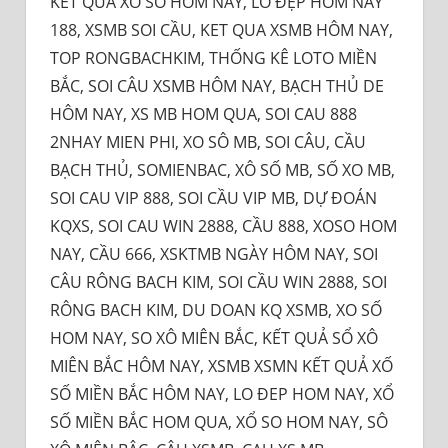
KẾT QUA XO SO HOM NAY, LÔ ĐẸP HÔM NAY
188, XSMB SOI CẦU, KET QUA XSMB HÔM NAY,
TOP RONGBACHKIM, THỐNG KÊ LOTO MIỀN
BẮC, SOI CÂU XSMB HÔM NAY, BẠCH THỦ DE
HÔM NAY, XS MB HOM QUA, SOI CAU 888
2NHAY MIEN PHI, XO SÔ MB, SOI CÂU, CẦU
BẠCH THỦ, SOMIENBAC, XÔ SỐ MB, SỐ XO MB,
SOI CAU VIP 888, SOI CẦU VIP MB, DỰ ĐOÁN
KQXS, SOI CAU WIN 2888, CẦU 888, XOSO HOM
NAY, CẦU 666, XSKTMB NGÀY HÔM NAY, SOI
CÂU RÔNG BACH KIM, SOI CẦU WIN 2888, SOI
RÔNG BACH KIM, DU DOAN KQ XSMB, XO SỐ
HOM NAY, SO XÔ MIÊN BẮC, KẾT QUẢ SỔ XÔ
MIÊN BẮC HÔM NAY, XSMB XSMN KẾT QUẢ XỐ
SỐ MIỀN BẮC HÔM NAY, LO ĐEP HOM NAY, XỔ
SỐ MIỀN BẮC HOM QUA, XỔ SO HOM NAY, SÔ