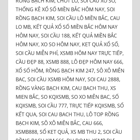
RỒNG BẠCH KIM, CHOT LO, SOI CẦU XỔ SỐ,
THỐNG KÊ XỔ SỐ MIỀN BẮC HÔM NAY, SOI
RỒNG BẠCH KIM, SOI CẦU LÔ MIỀN BẮC, CAU
LO MB, KẾT QUẢ XỔ SỐ MIỀN BẮC HÔM NAY
HÔM NAY, SOI CẦU 188, KẾT QUẢ MIỀN BẮC
HÔM NAY, XO SO HÔM NAY, KET QUẢ XỔ SỐ,
SOI CẦU MIỄN PHÍ, XSMB HÔM NAY TRỰC TIẾP,
CẦU ĐẸP 88, XSMB 888, LÔ ĐẸP HÔM NAY 666,
XỔ SỐ HÔM, RỒNG BẠCH KIM 247, SÔ XÔ MIÊN
BAC, SOI CẦU XSMB HÔM NAY, SOI CAU 2888,
RỒNG VÀNG BẠCH KIM, CAU BACH THU, XS
MIEN BẮC, SO KQXSMB, SO XO MIÊN BAC, SỐ
KQXSMB, SOI CẦU 777, TRỰC TIẾP KQXSMB, SỔ
KẾT QUA, SOI CAU BACH THU, LÔ TOP RỒNG
BẠCH KIM, SÔ XÔ MIÊN BẮC, CAU 666,
XSMB888, SỔ KET QUẢ, XS MB THU 2, SOI CẦU