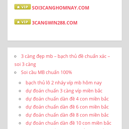
SOI3CANGHOMNAY.COM
3CANGWIN288.COM
3 càng đẹp mb – bạch thủ đề chuẩn xác –
soi 3 càng
Soi cầu MB chuẩn 100%
bạch thủ lô 2 nháy víp mb hôm nay
dự đoán chuẩn 3 càng víp miền bắc
dự đoán chuẩn dàn đề 4 con miền bắc
dự đoán chuẩn dàn đề 6 con miền bắc
dự đoán chuẩn dàn đề 8 con miền bắc
dự đoán chuẩn dàn đề 10 con miền bắc