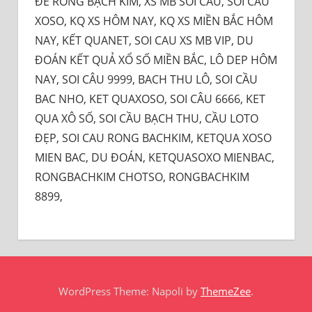
ĐỀ RỒNG BẠCH KIM, XS MB SOI CAU, SOI CAU
XOSO, KQ XS HÔM NAY, KQ XS MIỀN BẮC HÔM
NAY, KẾT QUANET, SOI CAU XS MB VIP, DU
ĐOÁN KẾT QUẢ XỔ SỐ MIỀN BẮC, LÔ DEP HÔM
NAY, SOI CÂU 9999, BACH THU LÔ, SOI CẦU
BAC NHO, KET QUAXOSO, SOI CÂU 6666, KET
QUA XÔ SỐ, SOI CẦU BẠCH THU, CẦU LOTO
ĐẸP, SOI CAU RONG BACHKIM, KETQUA XOSO
MIEN BAC, DU ĐOÁN, KETQUASOXO MIENBAC,
RONGBACHKIM CHOTSO, RONGBACHKIM
8899,
WordPress Theme: Napoli by
ThemeZee
.