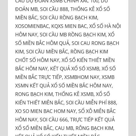
CẦU DỰ ĐOÁN XSMB CHÍNH XÁC 100, DU
ĐOÁN MB, SOI CẦU 888, THỐNG KÊ XỔ SỐ
MIỀN BẮC, SOI CẦU RỒNG BẠCH KIM,
XOSOMIENBAC, KQXS MIEN BAC, XỔ SỐ HÀ NỘI
HÔM NAY, SOI CẦU MB RỒNG BẠCH KIM, XỔ
SỐ MIỀN BẮC HÔM QUẢ, SOI CAU RONG BẠCH
KIM, SOI CẦU MIỀN BẮC, RỒNG BẠCH KIM
CHỐT SỐ HÔM NAY, XỔ SỐ KIẾN THIẾT MIỀN
BẮC HÔM NAY, KẾT QUẢ XỔ SỐ XSMB, XỔ SỐ
MIỀN BẮC TRỰC TIẾP, XSMBHOM NAY, XSMB
XSMN KẾT QUẢ XỔ SỐ MIỀN BẮC HÔM NAY,
RONG BẠCH KIM, THỐNG KÊ XSMB, XỔ SỐ
KIẾN THIẾT MIÊN BẮC, SOI CẦU MIỄN PHÍ 888,
XO SO MIEN BAC HOM NAY, SỔ XÔ MIÊN BẮC
HÔM NAY, SOI CẦU 666, TRỰC TIẾP KẾT QUẢ
XỔ SỐ MIỀN BẮC, CAU MB, RÔNG BẠCH KIM,