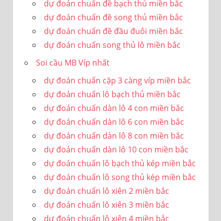
dự đoán chuẩn đề bạch thủ miền bắc
dự đoán chuẩn đề song thủ miền bắc
dự đoán chuẩn đề đầu đuôi miền bắc
dự đoán chuẩn song thủ lô miền bắc
Soi cầu MB Víp nhất
dự đoán chuẩn cặp 3 càng víp miền bắc
dự đoán chuẩn lô bạch thủ miền bắc
dự đoán chuẩn dàn lô 4 con miền bắc
dự đoán chuẩn dàn lô 6 con miền bắc
dự đoán chuẩn dàn lô 8 con miền bắc
dự đoán chuẩn dàn lô 10 con miền bắc
dự đoán chuẩn lô bạch thủ kép miền bắc
dự đoán chuẩn lô song thủ kép miền bắc
dự đoán chuẩn lô xiên 2 miền bắc
dự đoán chuẩn lô xiên 3 miền bắc
dự đoán chuẩn lô xiên 4 miền bắc