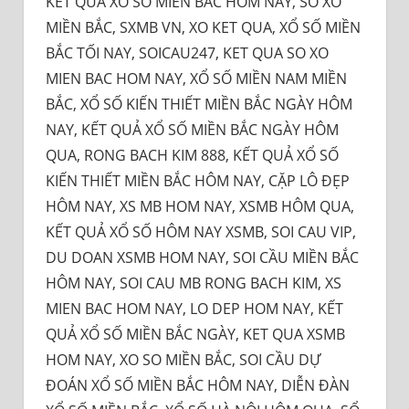
KẾT QUẢ XỔ SỐ MIỀN BẮC HÔM NAY, SO XO
MIỀN BẮC, SXMB VN, XO KET QUA, XỔ SỐ MIỀN
BẮC TỐI NAY, SOICAU247, KET QUA SO XO
MIEN BAC HOM NAY, XỔ SỐ MIỀN NAM MIỀN
BẮC, XỔ SỐ KIẾN THIẾT MIỀN BẮC NGÀY HÔM
NAY, KẾT QUẢ XỔ SỐ MIỀN BẮC NGÀY HÔM
QUA, RONG BACH KIM 888, KẾT QUẢ XỔ SỐ
KIẾN THIẾT MIỀN BẮC HÔM NAY, CẶP LÔ ĐẸP
HÔM NAY, XS MB HOM NAY, XSMB HÔM QUA,
KẾT QUẢ XỔ SỐ HÔM NAY XSMB, SOI CAU VIP,
DU DOAN XSMB HOM NAY, SOI CẦU MIỀN BẮC
HÔM NAY, SOI CAU MB RONG BACH KIM, XS
MIEN BAC HOM NAY, LO DEP HOM NAY, KẾT
QUẢ XỔ SỐ MIỀN BẮC NGÀY, KET QUA XSMB
HOM NAY, XO SO MIỀN BẮC, SOI CẦU DỰ
ĐOÁN XỔ SỐ MIỀN BẮC HÔM NAY, DIỄN ĐÀN