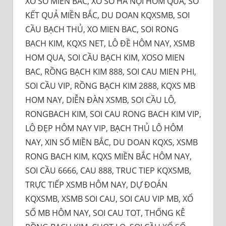
XỔ SỐ MIỀN BẮC, XỔ SỐ HÀ NỘI HÔM QUA, SỔ
KẾT QUẢ MIỀN BẮC, DU DOAN KQXSMB, SOI
CẦU BẠCH THỦ, XO MIEN BAC, SOI RONG
BACH KIM, KQXS NET, LÔ ĐỀ HÔM NAY, XSMB
HOM QUA, SOI CẦU BẠCH KIM, XOSO MIEN
BAC, RỒNG BẠCH KIM 888, SOI CAU MIEN PHI,
SOI CẦU VIP, RỒNG BẠCH KIM 2888, KQXS MB
HOM NAY, DIỄN ĐÀN XSMB, SOI CẦU LÔ,
RONGBACH KIM, SOI CAU RONG BACH KIM VIP,
LÔ ĐẸP HÔM NAY VIP, BẠCH THỦ LÔ HÔM
NAY, XIN SỐ MIỀN BẮC, DU DOAN KQXS, XSMB
RONG BACH KIM, KQXS MIỀN BẮC HÔM NAY,
SOI CẦU 6666, CAU 888, TRUC TIEP KQXSMB,
TRỰC TIẾP XSMB HÔM NAY, DỰ ĐOÁN
KQXSMB, XSMB SOI CAU, SOI CAU VIP MB, XỔ
SỐ MB HÔM NAY, SOI CAU TOT, THỐNG KÊ