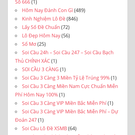
Số 666
(1)
Hôm Nay Đánh Con Gì
(489)
Kinh Nghiệm Lô Đề
(846)
Lấy Số Đề Chuẩn
(72)
Lô Đẹp Hôm Nay
(56)
Sổ Mơ
(25)
Soi Cầu 24h – Soi Cầu 247 – Soi Cầu Bạch
Thủ CHÍNH XÁC
(1)
SOI CẦU 3 CÀNG
(1)
Soi Cầu 3 Càng 3 Miền Tỷ Lệ Trúng 99%
(1)
Soi Cầu 3 Càng Miền Nam Cực Chuẩn Miễn
Phí Hôm Nay 100%
(1)
Soi Cầu 3 Càng VIP Miền Bắc Miễn Phí
(1)
Soi Cầu 3 Càng VIP Miền Bắc Miễn Phí – Dự
Đoán 247
(1)
Soi Cầu Lô Đề XSMB
(64)