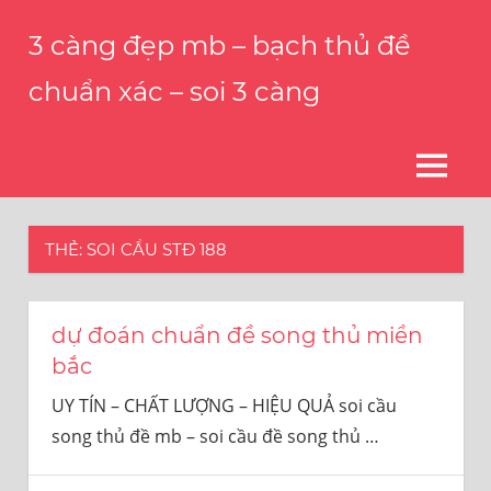
Skip
3 càng đẹp mb – bạch thủ đề
to
content
chuẩn xác – soi 3 càng
Chúng
tôi
tự
MENU
hào
là
sự
THẺ:
SOI CẦU STĐ 188
lựa
chọn
hàng
dự đoán chuẩn đề song thủ miền
đầu
bắc
của
hàng
UY TÍN – CHẤT LƯỢNG – HIỆU QUẢ soi cầu
ngàn
song thủ đề mb – soi cầu đề song thủ
…
khách
hàng
trên