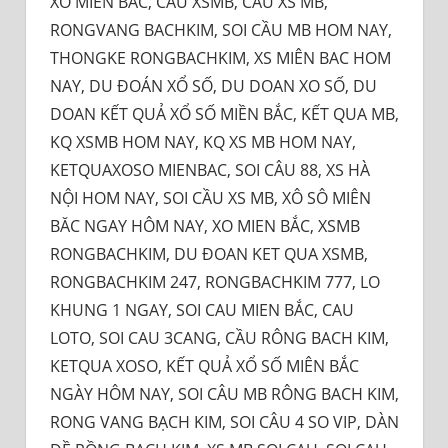
XÔ MIÊN BÂC, CÂU XSMB, CAU XS MB,
RONGVANG BACHKIM, SOI CẦU MB HOM NAY,
THONGKE RONGBACHKIM, XS MIÊN BAC HOM
NAY, DU ĐOÁN XỔ SỐ, DU DOAN XO SỐ, DU
DOAN KẾT QUẢ XỔ SỐ MIỀN BẮC, KẾT QUA MB,
KQ XSMB HOM NAY, KQ XS MB HOM NAY,
KETQUAXOSO MIENBAC, SOI CÂU 88, XS HÀ
NỘI HOM NAY, SOI CẦU XS MB, XÔ SÔ MIÊN
BĂC NGAY HÔM NAY, XO MIEN BẮC, XSMB
RONGBACHKIM, DU ĐOAN KET QUA XSMB,
RONGBACHKIM 247, RONGBACHKIM 777, LO
KHUNG 1 NGAY, SOI CAU MIEN BẮC, CAU
LOTO, SOI CAU 3CANG, CẦU RÔNG BACH KIM,
KETQUA XOSO, KẾT QUẢ XỔ SỐ MIÊN BẮC
NGÀY HÔM NAY, SOI CÂU MB RÔNG BACH KIM,
RONG VANG BẠCH KIM, SOI CÂU 4 SO VIP, DÀN