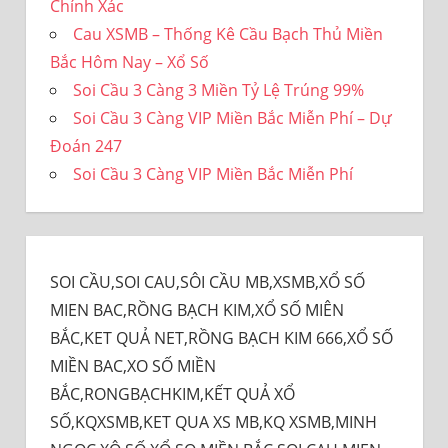
Chính Xác
Cau XSMB – Thống Kê Cầu Bạch Thủ Miền
Bắc Hôm Nay – Xổ Số
Soi Cầu 3 Càng 3 Miền Tỷ Lệ Trúng 99%
Soi Cầu 3 Càng VIP Miền Bắc Miễn Phí – Dự
Đoán 247
Soi Cầu 3 Càng VIP Miền Bắc Miễn Phí
SOI CẦU,SOI CAU,SÔI CẦU MB,XSMB,XỔ SỐ
MIEN BAC,RỒNG BẠCH KIM,XỔ SỐ MIÊN
BẮC,KET QUẢ NET,RỒNG BẠCH KIM 666,XỔ SỐ
MIỀN BAC,XO SỐ MIỀN
BẮC,RONGBẠCHKIM,KẾT QUẢ XỔ
SỐ,KQXSMB,KET QUA XS MB,KQ XSMB,MINH