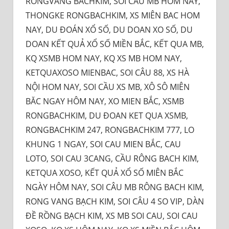
RONGVANG BACHKIM, SOI CẦU MB HOM NAY,
THONGKE RONGBACHKIM, XS MIÊN BAC HOM
NAY, DU ĐOÁN XỔ SỐ, DU DOAN XO SỐ, DU
DOAN KẾT QUẢ XỔ SỐ MIỀN BẮC, KẾT QUA MB,
KQ XSMB HOM NAY, KQ XS MB HOM NAY,
KETQUAXOSO MIENBAC, SOI CÂU 88, XS HÀ
NỘI HOM NAY, SOI CẦU XS MB, XÔ SÔ MIÊN
BĂC NGAY HÔM NAY, XO MIEN BẮC, XSMB
RONGBACHKIM, DU ĐOAN KET QUA XSMB,
RONGBACHKIM 247, RONGBACHKIM 777, LO
KHUNG 1 NGAY, SOI CAU MIEN BẮC, CAU
LOTO, SOI CAU 3CANG, CẦU RÔNG BACH KIM,
KETQUA XOSO, KẾT QUẢ XỔ SỐ MIÊN BẮC
NGÀY HÔM NAY, SOI CÂU MB RÔNG BACH KIM,
RONG VANG BẠCH KIM, SOI CÂU 4 SO VIP, DÀN
ĐỀ RỒNG BẠCH KIM, XS MB SOI CAU, SOI CAU