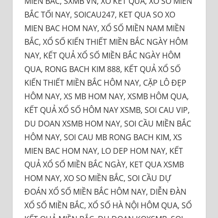
MIỀN BẮC, SXMB VN, XO KET QUA, XỔ SỐ MIỀN
BẮC TỐI NAY, SOICAU247, KET QUA SO XO
MIEN BAC HOM NAY, XỔ SỐ MIỀN NAM MIỀN
BẮC, XỔ SỐ KIẾN THIẾT MIỀN BẮC NGÀY HÔM
NAY, KẾT QUẢ XỔ SỐ MIỀN BẮC NGÀY HÔM
QUA, RONG BACH KIM 888, KẾT QUẢ XỔ SỐ
KIẾN THIẾT MIỀN BẮC HÔM NAY, CẶP LÔ ĐẸP
HÔM NAY, XS MB HOM NAY, XSMB HÔM QUA,
KẾT QUẢ XỔ SỐ HÔM NAY XSMB, SOI CAU VIP,
DU DOAN XSMB HOM NAY, SOI CẦU MIỀN BẮC
HÔM NAY, SOI CAU MB RONG BACH KIM, XS
MIEN BAC HOM NAY, LO DEP HOM NAY, KẾT
QUẢ XỔ SỐ MIỀN BẮC NGÀY, KET QUA XSMB
HOM NAY, XO SO MIỀN BẮC, SOI CẦU DỰ
ĐOÁN XỔ SỐ MIỀN BẮC HÔM NAY, DIỄN ĐÀN
XỔ SỐ MIỀN BẮC, XỔ SỐ HÀ NỘI HÔM QUA, SỔ