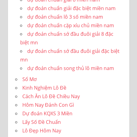
dự đoán chuẩn giải đặc biệt miền nam
dự đoán chuẩn lô 3 số miền nam
dự đoán chuẩn cặp xíu chủ miền nam
dự đoán chuẩn sớ đầu đuôi giải 8 đặc
biệt mn
dự đoán chuẩn sớ đầu đuôi giải đặc biệt
mn
dự đoán chuẩn song thủ lô miền nam
Sổ Mơ
Kinh Nghiệm Lô Đề
Cách Ăn Lô Đề Chiều Nay
Hôm Nay Đánh Con Gì
Dự đoán KQXS 3 Miền
Lấy Số Đề Chuẩn
Lô Đẹp Hôm Nay