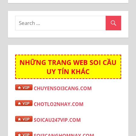
cả
nước.
NHỮNG TRANG WEB SOI CẦU
UY TÍN KHÁC
CHUYENSOI3CANG.COM
CHOTLO2NHAY.COM
SOICAU247VIP.COM
SOI3CANGHOMNAY.COM