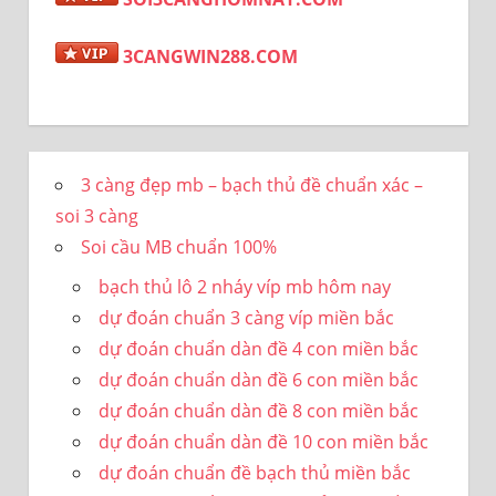
3CANGWIN288.COM
3 càng đẹp mb – bạch thủ đề chuẩn xác –
soi 3 càng
Soi cầu MB chuẩn 100%
bạch thủ lô 2 nháy víp mb hôm nay
dự đoán chuẩn 3 càng víp miền bắc
dự đoán chuẩn dàn đề 4 con miền bắc
dự đoán chuẩn dàn đề 6 con miền bắc
dự đoán chuẩn dàn đề 8 con miền bắc
dự đoán chuẩn dàn đề 10 con miền bắc
dự đoán chuẩn đề bạch thủ miền bắc