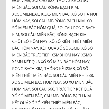
ĐOÁN MB, SOI CẦU 888, THỐNG KÊ XỔ SỐ
MIỀN BẮC, SOI CẦU RỒNG BẠCH KIM,
XOSOMIENBAC, KQXS MIEN BAC, XỔ SỐ HÀ NỘI
HÔM NAY, SOI CẦU MB RỒNG BẠCH KIM, XỔ
SỐ MIỀN BẮC HÔM QUẢ, SOI CAU RONG BẠCH
KIM, SOI CẦU MIỀN BẮC, RỒNG BẠCH KIM
CHỐT SỐ HÔM NAY, XỔ SỐ KIẾN THIẾT MIỀN
BẮC HÔM NAY, KẾT QUẢ XỔ SỐ XSMB, XỔ SỐ
MIỀN BẮC TRỰC TIẾP, XSMBHOM NAY, XSMB
XSMN KẾT QUẢ XỔ SỐ MIỀN BẮC HÔM NAY,
RONG BẠCH KIM, THỐNG KÊ XSMB, XỔ SỐ
KIẾN THIẾT MIÊN BẮC, SOI CẦU MIỄN PHÍ 888,
XO SO MIEN BAC HOM NAY, SỔ XÔ MIÊN BẮC
HÔM NAY, SOI CẦU 666, TRỰC TIẾP KẾT QUẢ
XỔ SỐ MIỀN BẮC, CAU MB, RÔNG BẠCH KIM,
KẾT QUẢ XỔ SỐ KIẾN THIẾT MIỀN BẮC,