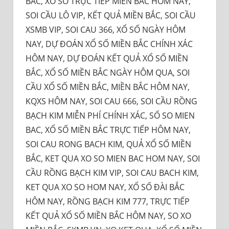
BẮC, XỔ SỐ TRỰC TIẾP MIỀN BẮC HÔM NAY,
SOI CẦU LÔ VIP, KẾT QUẢ MIỀN BẮC, SOI CẦU
XSMB VIP, SOI CAU 366, XỔ SỐ NGÀY HÔM
NAY, DỰ ĐOÁN XỔ SỐ MIỀN BẮC CHÍNH XÁC
HÔM NAY, DỰ ĐOÁN KẾT QUẢ XỔ SỐ MIỀN
BẮC, XỔ SỐ MIỀN BẮC NGÀY HÔM QUA, SOI
CẦU XỔ SỐ MIỀN BẮC, MIỀN BẮC HÔM NAY,
KQXS HÔM NAY, SOI CAU 666, SOI CẦU RỒNG
BẠCH KIM MIỄN PHÍ CHÍNH XÁC, SỐ SO MIEN
BAC, XỔ SỐ MIỀN BẮC TRỰC TIẾP HÔM NAY,
SOI CAU RONG BACH KIM, QUẢ XỔ SỐ MIỀN
BẮC, KET QUA XO SO MIEN BAC HOM NAY, SOI
CẦU RỒNG BẠCH KIM VIP, SOI CAU BACH KIM,
KET QUA XO SO HOM NAY, XỔ SỐ ĐÀI BẮC
HÔM NAY, RỒNG BẠCH KIM 777, TRỰC TIẾP
KẾT QUẢ XỔ SỐ MIỀN BẮC HÔM NAY, SO XO