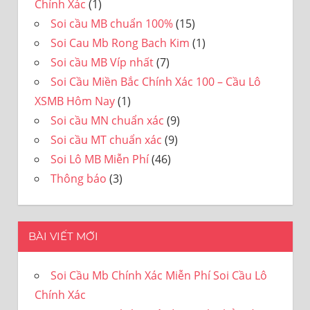
Chính Xác
(1)
Soi cầu MB chuẩn 100%
(15)
Soi Cau Mb Rong Bach Kim
(1)
Soi cầu MB Víp nhất
(7)
Soi Cầu Miền Bắc Chính Xác 100 – Cầu Lô
XSMB Hôm Nay
(1)
Soi cầu MN chuẩn xác
(9)
Soi cầu MT chuẩn xác
(9)
Soi Lô MB Miễn Phí
(46)
Thông báo
(3)
BÀI VIẾT MỚI
Soi Cầu Mb Chính Xác Miễn Phí Soi Cầu Lô
Chính Xác