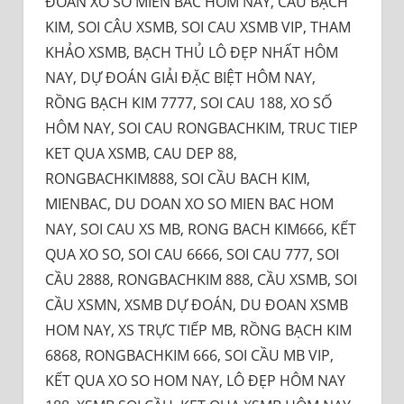
ĐOÁN XỔ SỐ MIỀN BẮC HÔM NAY, CẦU BẠCH
KIM, SOI CÂU XSMB, SOI CAU XSMB VIP, THAM
KHẢO XSMB, BẠCH THỦ LÔ ĐẸP NHẤT HÔM
NAY, DỰ ĐOÁN GIẢI ĐẶC BIỆT HÔM NAY,
RỒNG BẠCH KIM 7777, SOI CAU 188, XO SỐ
HÔM NAY, SOI CAU RONGBACHKIM, TRUC TIEP
KET QUA XSMB, CAU DEP 88,
RONGBACHKIM888, SOI CẦU BACH KIM,
MIENBAC, DU DOAN XO SO MIEN BAC HOM
NAY, SOI CAU XS MB, RONG BACH KIM666, KẾT
QUA XO SO, SOI CAU 6666, SOI CAU 777, SOI
CẦU 2888, RONGBACHKIM 888, CẦU XSMB, SOI
CẦU XSMN, XSMB DỰ ĐOÁN, DU ĐOAN XSMB
HOM NAY, XS TRỰC TIẾP MB, RỒNG BẠCH KIM
6868, RONGBACHKIM 666, SOI CẦU MB VIP,
KẾT QUA XO SO HOM NAY, LÔ ĐẸP HÔM NAY