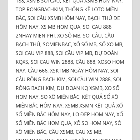
188, XSMB SOI CẦU, KET QUA XSMB HÔM NAY,
TOP RONGBACHKIM, THỐNG KÊ LOTO MIỀN
BẮC, SOI CÂU XSMB HÔM NAY, BẠCH THỦ DE
HÔM NAY, XS MB HOM QUA, SOI CAU 888
2NHAY MIEN PHI, XO SÔ MB, SOI CÂU, CẦU
BẠCH THỦ, SOMIENBAC, XÔ SỐ MB, SỐ XO MB,
SOI CAU VIP 888, SOI CẦU VIP MB, DỰ ĐOÁN
KQXS, SOI CAU WIN 2888, CẦU 888, XOSO HOM
NAY, CẦU 666, XSKTMB NGÀY HÔM NAY, SOI
CÂU RÔNG BACH KIM, SOI CẦU WIN 2888, SOI
RÔNG BACH KIM, DU DOAN KQ XSMB, XO SỐ
HOM NAY, SO XÔ MIÊN BẮC, KẾT QUẢ SỔ XÔ
MIÊN BẮC HÔM NAY, XSMB XSMN KẾT QUẢ XỐ
SỐ MIỀN BẮC HÔM NAY, LO ĐEP HOM NAY, XỔ
SỐ MIỀN BẮC HOM QUA, XỔ SO HOM NAY, SÔ
XÔ MIÊN BÂC, CÂU XSMB, CAU XS MB,