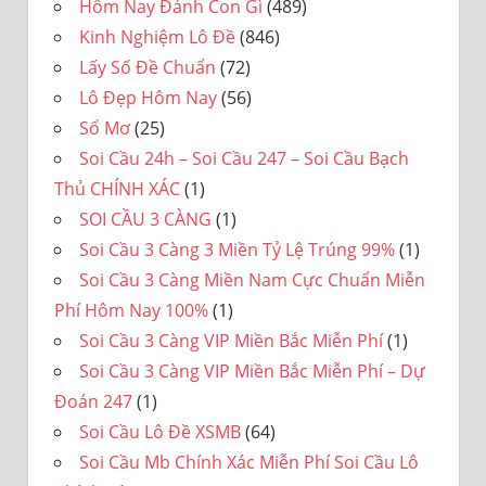
Hôm Nay Đánh Con Gì
(489)
Kinh Nghiệm Lô Đề
(846)
Lấy Số Đề Chuẩn
(72)
Lô Đẹp Hôm Nay
(56)
Sổ Mơ
(25)
Soi Cầu 24h – Soi Cầu 247 – Soi Cầu Bạch
Thủ CHÍNH XÁC
(1)
SOI CẦU 3 CÀNG
(1)
Soi Cầu 3 Càng 3 Miền Tỷ Lệ Trúng 99%
(1)
Soi Cầu 3 Càng Miền Nam Cực Chuẩn Miễn
Phí Hôm Nay 100%
(1)
Soi Cầu 3 Càng VIP Miền Bắc Miễn Phí
(1)
Soi Cầu 3 Càng VIP Miền Bắc Miễn Phí – Dự
Đoán 247
(1)
Soi Cầu Lô Đề XSMB
(64)
Soi Cầu Mb Chính Xác Miễn Phí Soi Cầu Lô