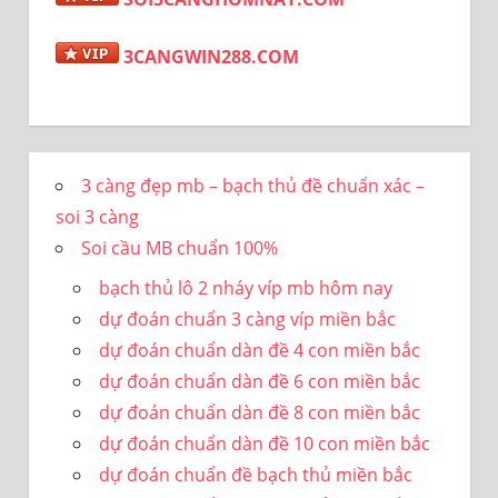
3CANGWIN288.COM
3 càng đẹp mb – bạch thủ đề chuẩn xác –
soi 3 càng
Soi cầu MB chuẩn 100%
bạch thủ lô 2 nháy víp mb hôm nay
dự đoán chuẩn 3 càng víp miền bắc
dự đoán chuẩn dàn đề 4 con miền bắc
dự đoán chuẩn dàn đề 6 con miền bắc
dự đoán chuẩn dàn đề 8 con miền bắc
dự đoán chuẩn dàn đề 10 con miền bắc
dự đoán chuẩn đề bạch thủ miền bắc