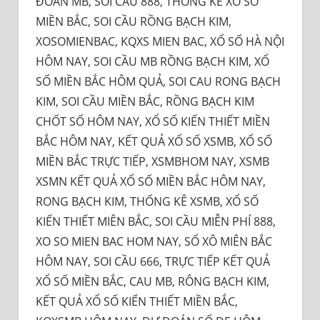
ĐOÁN MB, SOI CẦU 888, THỐNG KÊ XỔ SỐ
MIỀN BẮC, SOI CẦU RỒNG BẠCH KIM,
XOSOMIENBAC, KQXS MIEN BAC, XỔ SỐ HÀ NỘI
HÔM NAY, SOI CẦU MB RỒNG BẠCH KIM, XỔ
SỐ MIỀN BẮC HÔM QUẢ, SOI CAU RONG BẠCH
KIM, SOI CẦU MIỀN BẮC, RỒNG BẠCH KIM
CHỐT SỐ HÔM NAY, XỔ SỐ KIẾN THIẾT MIỀN
BẮC HÔM NAY, KẾT QUẢ XỔ SỐ XSMB, XỔ SỐ
MIỀN BẮC TRỰC TIẾP, XSMBHOM NAY, XSMB
XSMN KẾT QUẢ XỔ SỐ MIỀN BẮC HÔM NAY,
RONG BẠCH KIM, THỐNG KÊ XSMB, XỔ SỐ
KIẾN THIẾT MIÊN BẮC, SOI CẦU MIỄN PHÍ 888,
XO SO MIEN BAC HOM NAY, SỔ XÔ MIÊN BẮC
HÔM NAY, SOI CẦU 666, TRỰC TIẾP KẾT QUẢ
XỔ SỐ MIỀN BẮC, CAU MB, RÔNG BẠCH KIM,
KẾT QUẢ XỔ SỐ KIẾN THIẾT MIỀN BẮC,