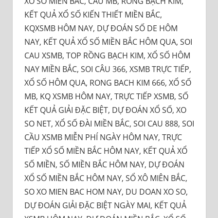
XỔ SỐ MIỀN BẮC, CAU MB, RÔNG BẠCH KIM,
KẾT QUẢ XỔ SỐ KIẾN THIẾT MIỀN BẮC,
KQXSMB HÔM NAY, DỰ ĐOÁN SỐ DE HÔM
NAY, KẾT QUẢ XỔ SỐ MIỀN BẮC HÔM QUA, SOI
CAU XSMB, TOP RỒNG BẠCH KIM, XỔ SỐ HÔM
NAY MIỀN BẮC, SOI CÂU 366, XSMB TRỰC TIẾP,
XỔ SỐ HÔM QUA, RONG BACH KIM 666, XỔ SỐ
MB, KQ XSMB HÔM NAY, TRỰC TIẾP XSMB, SỐ
KẾT QUẢ GIẢI ĐẶC BIỆT, DỰ ĐOÁN XỔ SỐ, XO
SO NET, XỔ SỐ ĐÀI MIỀN BẮC, SOI CAU 888, SOI
CẦU XSMB MIỄN PHÍ NGÀY HÔM NAY, TRỰC
TIẾP XỔ SỐ MIỀN BẮC HÔM NAY, KẾT QUẢ XỔ
SỐ MIỀN, SỐ MIỀN BẮC HÔM NAY, DỰ ĐOÁN
XỔ SỐ MIỀN BẮC HÔM NAY, SỔ XÔ MIÊN BẮC,
SO XO MIEN BAC HOM NAY, DU DOAN XO SO,
DỰ ĐOÁN GIẢI ĐẶC BIỆT NGÀY MAI, KẾT QUẢ