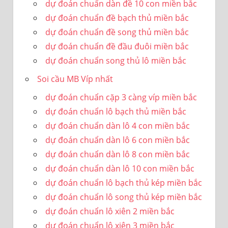
dự đoán chuẩn dàn đề 10 con miền bắc
dự đoán chuẩn đề bạch thủ miền bắc
dự đoán chuẩn đề song thủ miền bắc
dự đoán chuẩn đề đầu đuôi miền bắc
dự đoán chuẩn song thủ lô miền bắc
Soi cầu MB Víp nhất
dự đoán chuẩn cặp 3 càng víp miền bắc
dự đoán chuẩn lô bạch thủ miền bắc
dự đoán chuẩn dàn lô 4 con miền bắc
dự đoán chuẩn dàn lô 6 con miền bắc
dự đoán chuẩn dàn lô 8 con miền bắc
dự đoán chuẩn dàn lô 10 con miền bắc
dự đoán chuẩn lô bạch thủ kép miền bắc
dự đoán chuẩn lô song thủ kép miền bắc
dự đoán chuẩn lô xiên 2 miền bắc
dự đoán chuẩn lô xiên 3 miền bắc