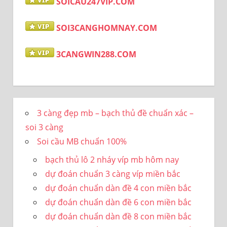
SOICAU247VIP.COM
SOI3CANGHOMNAY.COM
3CANGWIN288.COM
3 càng đẹp mb – bạch thủ đề chuẩn xác –
soi 3 càng
Soi cầu MB chuẩn 100%
bạch thủ lô 2 nháy víp mb hôm nay
dự đoán chuẩn 3 càng víp miền bắc
dự đoán chuẩn dàn đề 4 con miền bắc
dự đoán chuẩn dàn đề 6 con miền bắc
dự đoán chuẩn dàn đề 8 con miền bắc