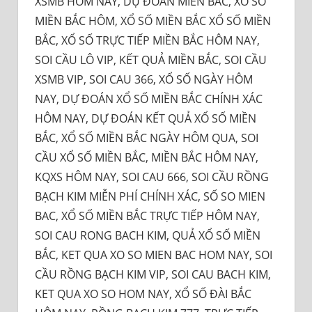
XSMB HÔM NAY, DỰ ĐOÁN MIỀN BẮC, XỔ SỐ
MIỀN BẮC HÔM, XỔ SỐ MIỀN BẮC XỔ SỐ MIỀN
BẮC, XỔ SỐ TRỰC TIẾP MIỀN BẮC HÔM NAY,
SOI CẦU LÔ VIP, KẾT QUẢ MIỀN BẮC, SOI CẦU
XSMB VIP, SOI CAU 366, XỔ SỐ NGÀY HÔM
NAY, DỰ ĐOÁN XỔ SỐ MIỀN BẮC CHÍNH XÁC
HÔM NAY, DỰ ĐOÁN KẾT QUẢ XỔ SỐ MIỀN
BẮC, XỔ SỐ MIỀN BẮC NGÀY HÔM QUA, SOI
CẦU XỔ SỐ MIỀN BẮC, MIỀN BẮC HÔM NAY,
KQXS HÔM NAY, SOI CAU 666, SOI CẦU RỒNG
BẠCH KIM MIỄN PHÍ CHÍNH XÁC, SỐ SO MIEN
BAC, XỔ SỐ MIỀN BẮC TRỰC TIẾP HÔM NAY,
SOI CAU RONG BACH KIM, QUẢ XỔ SỐ MIỀN
BẮC, KET QUA XO SO MIEN BAC HOM NAY, SOI
CẦU RỒNG BẠCH KIM VIP, SOI CAU BACH KIM,
KET QUA XO SO HOM NAY, XỔ SỐ ĐÀI BẮC