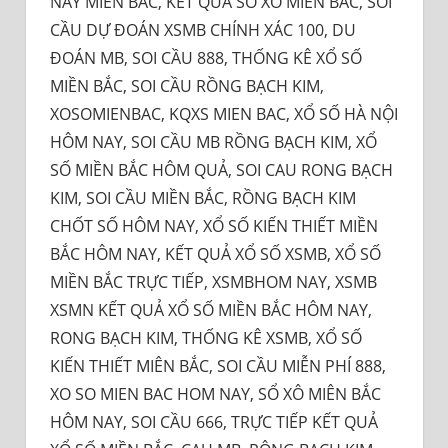
NAY MIỀN BẮC, KET QUA SO XO MIEN BAC, SOI
CẦU DỰ ĐOÁN XSMB CHÍNH XÁC 100, DU
ĐOÁN MB, SOI CẦU 888, THỐNG KÊ XỔ SỐ
MIỀN BẮC, SOI CẦU RỒNG BẠCH KIM,
XOSOMIENBAC, KQXS MIEN BAC, XỔ SỐ HÀ NỘI
HÔM NAY, SOI CẦU MB RỒNG BẠCH KIM, XỔ
SỐ MIỀN BẮC HÔM QUẢ, SOI CAU RONG BẠCH
KIM, SOI CẦU MIỀN BẮC, RỒNG BẠCH KIM
CHỐT SỐ HÔM NAY, XỔ SỐ KIẾN THIẾT MIỀN
BẮC HÔM NAY, KẾT QUẢ XỔ SỐ XSMB, XỔ SỐ
MIỀN BẮC TRỰC TIẾP, XSMBHOM NAY, XSMB
XSMN KẾT QUẢ XỔ SỐ MIỀN BẮC HÔM NAY,
RONG BẠCH KIM, THỐNG KÊ XSMB, XỔ SỐ
KIẾN THIẾT MIÊN BẮC, SOI CẦU MIỄN PHÍ 888,
XO SO MIEN BAC HOM NAY, SỔ XÔ MIÊN BẮC
HÔM NAY, SOI CẦU 666, TRỰC TIẾP KẾT QUẢ