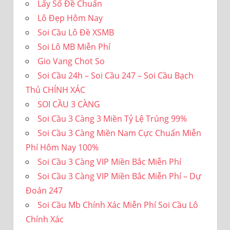
Lấy Số Đề Chuẩn
Lô Đẹp Hôm Nay
Soi Cầu Lô Đề XSMB
Soi Lô MB Miễn Phí
Gio Vang Chot So
Soi Cầu 24h – Soi Cầu 247 – Soi Cầu Bạch
Thủ CHÍNH XÁC
SOI CẦU 3 CÀNG
Soi Cầu 3 Càng 3 Miền Tỷ Lệ Trúng 99%
Soi Cầu 3 Càng Miền Nam Cực Chuẩn Miễn
Phí Hôm Nay 100%
Soi Cầu 3 Càng VIP Miền Bắc Miễn Phí
Soi Cầu 3 Càng VIP Miền Bắc Miễn Phí – Dự
Đoán 247
Soi Cầu Mb Chính Xác Miễn Phí Soi Cầu Lô
Chính Xác