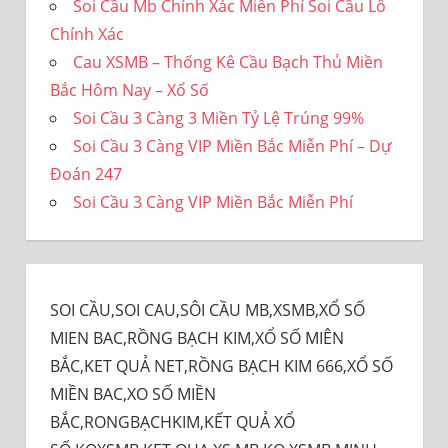
Soi Cầu Mb Chính Xác Miễn Phí Soi Cầu Lô
Chính Xác
Cau XSMB – Thống Kê Cầu Bạch Thủ Miền
Bắc Hôm Nay – Xổ Số
Soi Cầu 3 Càng 3 Miền Tỷ Lệ Trúng 99%
Soi Cầu 3 Càng VIP Miền Bắc Miễn Phí – Dự
Đoán 247
Soi Cầu 3 Càng VIP Miền Bắc Miễn Phí
SOI CẦU,SOI CAU,SÔI CẦU MB,XSMB,XỔ SỐ
MIEN BAC,RỒNG BẠCH KIM,XỔ SỐ MIÊN
BẮC,KET QUẢ NET,RỒNG BẠCH KIM 666,XỔ SỐ
MIỀN BAC,XO SỐ MIỀN
BẮC,RONGBẠCHKIM,KẾT QUẢ XỔ