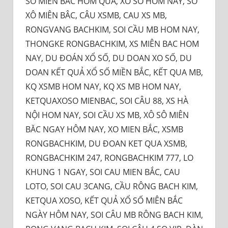
SỐ MIỀN BẮC HOM QUA, XỔ SO HOM NAY, SÔ
XÔ MIÊN BÂC, CÂU XSMB, CAU XS MB,
RONGVANG BACHKIM, SOI CẦU MB HOM NAY,
THONGKE RONGBACHKIM, XS MIÊN BAC HOM
NAY, DU ĐOÁN XỔ SỐ, DU DOAN XO SỐ, DU
DOAN KẾT QUẢ XỔ SỐ MIỀN BẮC, KẾT QUA MB,
KQ XSMB HOM NAY, KQ XS MB HOM NAY,
KETQUAXOSO MIENBAC, SOI CÂU 88, XS HÀ
NỘI HOM NAY, SOI CẦU XS MB, XÔ SÔ MIÊN
BĂC NGAY HÔM NAY, XO MIEN BẮC, XSMB
RONGBACHKIM, DU ĐOAN KET QUA XSMB,
RONGBACHKIM 247, RONGBACHKIM 777, LO
KHUNG 1 NGAY, SOI CAU MIEN BẮC, CAU
LOTO, SOI CAU 3CANG, CẦU RÔNG BACH KIM,
KETQUA XOSO, KẾT QUẢ XỔ SỐ MIÊN BẮC
NGÀY HÔM NAY, SOI CÂU MB RÔNG BACH KIM,