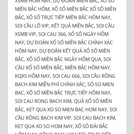
XSMB HÔM NAY, DỰ ĐOÁN MIỀN BẮC, XỔ SỐ
MIỀN BẮC HÔM, XỔ SỐ MIỀN BẮC XỔ SỐ MIỀN
BẮC, XỔ SỐ TRỰC TIẾP MIỀN BẮC HÔM NAY,
SOI CẦU LÔ VIP, KẾT QUẢ MIỀN BẮC, SOI CẦU
XSMB VIP, SOI CAU 366, XỔ SỐ NGÀY HÔM
NAY, DỰ ĐOÁN XỔ SỐ MIỀN BẮC CHÍNH XÁC
HÔM NAY, DỰ ĐOÁN KẾT QUẢ XỔ SỐ MIỀN
BẮC, XỔ SỐ MIỀN BẮC NGÀY HÔM QUA, SOI
CẦU XỔ SỐ MIỀN BẮC, MIỀN BẮC HÔM NAY,
KQXS HÔM NAY, SOI CAU 666, SOI CẦU RỒNG
BẠCH KIM MIỄN PHÍ CHÍNH XÁC, SỐ SO MIEN
BAC, XỔ SỐ MIỀN BẮC TRỰC TIẾP HÔM NAY,
SOI CAU RONG BACH KIM, QUẢ XỔ SỐ MIỀN
BẮC, KET QUA XO SO MIEN BAC HOM NAY, SOI
CẦU RỒNG BẠCH KIM VIP, SOI CAU BACH KIM,
KET QUA XO SO HOM NAY, XỔ SỐ ĐÀI BẮC