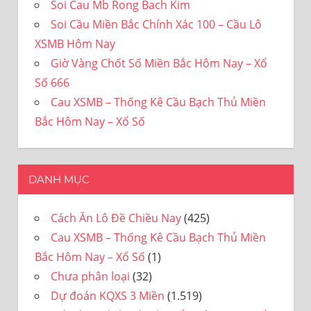
Soi Cau Mb Rong Bach Kim
Soi Cầu Miền Bắc Chính Xác 100 – Cầu Lô
XSMB Hôm Nay
Giờ Vàng Chốt Số Miền Bắc Hôm Nay – Xổ
Số 666
Cau XSMB – Thống Kê Cầu Bạch Thủ Miền
Bắc Hôm Nay – Xổ Số
DANH MỤC
Cách Ăn Lô Đề Chiều Nay
(425)
Cau XSMB – Thống Kê Cầu Bạch Thủ Miền
Bắc Hôm Nay – Xổ Số
(1)
Chưa phân loại
(32)
Dự đoán KQXS 3 Miền
(1.519)