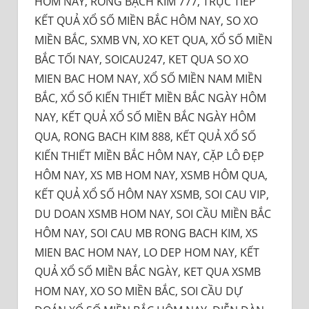
HÔM NAY, RỒNG BẠCH KIM 777, TRỰC TIẾP
KẾT QUẢ XỔ SỐ MIỀN BẮC HÔM NAY, SO XO
MIỀN BẮC, SXMB VN, XO KET QUA, XỔ SỐ MIỀN
BẮC TỐI NAY, SOICAU247, KET QUA SO XO
MIEN BAC HOM NAY, XỔ SỐ MIỀN NAM MIỀN
BẮC, XỔ SỐ KIẾN THIẾT MIỀN BẮC NGÀY HÔM
NAY, KẾT QUẢ XỔ SỐ MIỀN BẮC NGÀY HÔM
QUA, RONG BACH KIM 888, KẾT QUẢ XỔ SỐ
KIẾN THIẾT MIỀN BẮC HÔM NAY, CẶP LÔ ĐẸP
HÔM NAY, XS MB HOM NAY, XSMB HÔM QUA,
KẾT QUẢ XỔ SỐ HÔM NAY XSMB, SOI CAU VIP,
DU DOAN XSMB HOM NAY, SOI CẦU MIỀN BẮC
HÔM NAY, SOI CAU MB RONG BACH KIM, XS
MIEN BAC HOM NAY, LO DEP HOM NAY, KẾT
QUẢ XỔ SỐ MIỀN BẮC NGÀY, KET QUA XSMB
HOM NAY, XO SO MIỀN BẮC, SOI CẦU DỰ