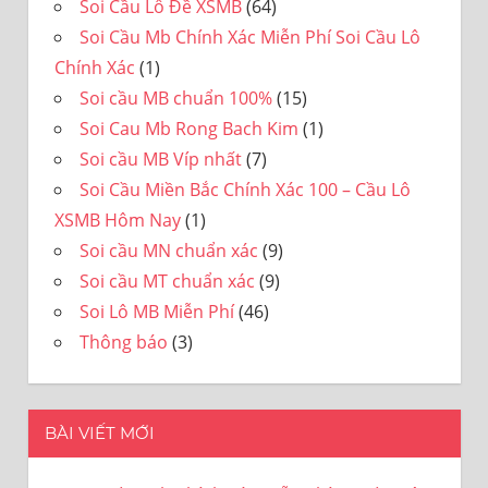
Soi Cầu Lô Đề XSMB
(64)
Soi Cầu Mb Chính Xác Miễn Phí Soi Cầu Lô
Chính Xác
(1)
Soi cầu MB chuẩn 100%
(15)
Soi Cau Mb Rong Bach Kim
(1)
Soi cầu MB Víp nhất
(7)
Soi Cầu Miền Bắc Chính Xác 100 – Cầu Lô
XSMB Hôm Nay
(1)
Soi cầu MN chuẩn xác
(9)
Soi cầu MT chuẩn xác
(9)
Soi Lô MB Miễn Phí
(46)
Thông báo
(3)
BÀI VIẾT MỚI