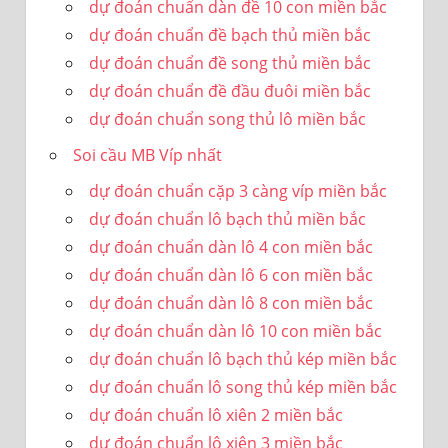
dự đoán chuẩn dàn đề 10 con miền bắc
dự đoán chuẩn đề bạch thủ miền bắc
dự đoán chuẩn đề song thủ miền bắc
dự đoán chuẩn đề đầu đuôi miền bắc
dự đoán chuẩn song thủ lô miền bắc
Soi cầu MB Víp nhất
dự đoán chuẩn cặp 3 càng víp miền bắc
dự đoán chuẩn lô bạch thủ miền bắc
dự đoán chuẩn dàn lô 4 con miền bắc
dự đoán chuẩn dàn lô 6 con miền bắc
dự đoán chuẩn dàn lô 8 con miền bắc
dự đoán chuẩn dàn lô 10 con miền bắc
dự đoán chuẩn lô bạch thủ kép miền bắc
dự đoán chuẩn lô song thủ kép miền bắc
dự đoán chuẩn lô xiên 2 miền bắc
dự đoán chuẩn lô xiên 3 miền bắc