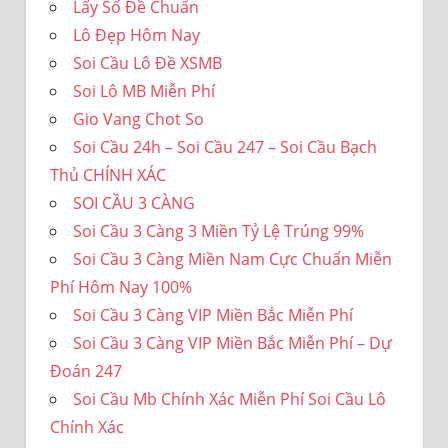
Lấy Số Đề Chuẩn
Lô Đẹp Hôm Nay
Soi Cầu Lô Đề XSMB
Soi Lô MB Miễn Phí
Gio Vang Chot So
Soi Cầu 24h – Soi Cầu 247 – Soi Cầu Bạch
Thủ CHÍNH XÁC
SOI CẦU 3 CÀNG
Soi Cầu 3 Càng 3 Miền Tỷ Lệ Trúng 99%
Soi Cầu 3 Càng Miền Nam Cực Chuẩn Miễn
Phí Hôm Nay 100%
Soi Cầu 3 Càng VIP Miền Bắc Miễn Phí
Soi Cầu 3 Càng VIP Miền Bắc Miễn Phí – Dự
Đoán 247
Soi Cầu Mb Chính Xác Miễn Phí Soi Cầu Lô
Chính Xác