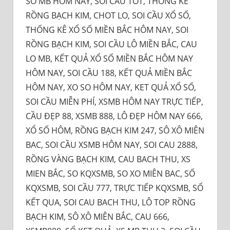
SỐ MB HÔM NAY, SOI CAU TOT, THỐNG KÊ
RỒNG BẠCH KIM, CHOT LO, SOI CẦU XỔ SỐ,
THỐNG KÊ XỔ SỐ MIỀN BẮC HÔM NAY, SOI
RỒNG BẠCH KIM, SOI CẦU LÔ MIỀN BẮC, CAU
LO MB, KẾT QUẢ XỔ SỐ MIỀN BẮC HÔM NAY
HÔM NAY, SOI CẦU 188, KẾT QUẢ MIỀN BẮC
HÔM NAY, XO SO HÔM NAY, KET QUẢ XỔ SỐ,
SOI CẦU MIỄN PHÍ, XSMB HÔM NAY TRỰC TIẾP,
CẦU ĐẸP 88, XSMB 888, LÔ ĐẸP HÔM NAY 666,
XỔ SỐ HÔM, RỒNG BẠCH KIM 247, SÔ XÔ MIÊN
BAC, SOI CẦU XSMB HÔM NAY, SOI CAU 2888,
RỒNG VÀNG BẠCH KIM, CAU BACH THU, XS
MIEN BẮC, SO KQXSMB, SO XO MIÊN BAC, SỐ
KQXSMB, SOI CẦU 777, TRỰC TIẾP KQXSMB, SỔ
KẾT QUA, SOI CAU BACH THU, LÔ TOP RỒNG
BẠCH KIM, SÔ XÔ MIÊN BẮC, CAU 666,