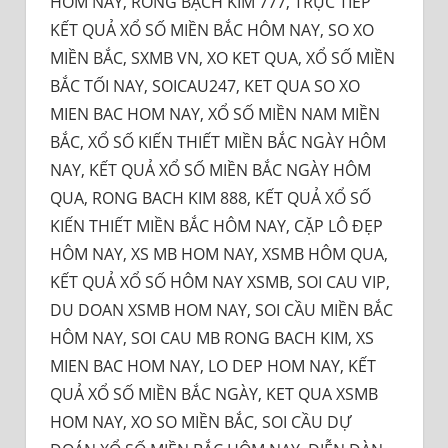
HÔM NAY, RỒNG BẠCH KIM 777, TRỰC TIẾP
KẾT QUẢ XỔ SỐ MIỀN BẮC HÔM NAY, SO XO
MIỀN BẮC, SXMB VN, XO KET QUA, XỔ SỐ MIỀN
BẮC TỐI NAY, SOICAU247, KET QUA SO XO
MIEN BAC HOM NAY, XỔ SỐ MIỀN NAM MIỀN
BẮC, XỔ SỐ KIẾN THIẾT MIỀN BẮC NGÀY HÔM
NAY, KẾT QUẢ XỔ SỐ MIỀN BẮC NGÀY HÔM
QUA, RONG BACH KIM 888, KẾT QUẢ XỔ SỐ
KIẾN THIẾT MIỀN BẮC HÔM NAY, CẶP LÔ ĐẸP
HÔM NAY, XS MB HOM NAY, XSMB HÔM QUA,
KẾT QUẢ XỔ SỐ HÔM NAY XSMB, SOI CAU VIP,
DU DOAN XSMB HOM NAY, SOI CẦU MIỀN BẮC
HÔM NAY, SOI CAU MB RONG BACH KIM, XS
MIEN BAC HOM NAY, LO DEP HOM NAY, KẾT
QUẢ XỔ SỐ MIỀN BẮC NGÀY, KET QUA XSMB
HOM NAY, XO SO MIỀN BẮC, SOI CẦU DỰ