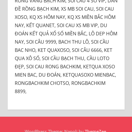
RONG VANG BẠCH KIM, SOI CÂU 4 SO VIP, DÀN
ĐỀ RỒNG BẠCH KIM, XS MB SOI CAU, SOI CAU
XOSO, KQ XS HÔM NAY, KQ XS MIỀN BẮC HÔM
NAY, KẾT QUANET, SOI CAU XS MB VIP, DU
ĐOÁN KẾT QUẢ XỔ SỐ MIỀN BẮC, LÔ DEP HÔM
NAY, SOI CÂU 9999, BACH THU LÔ, SOI CẦU
BAC NHO, KET QUAXOSO, SOI CÂU 6666, KET
QUA XÔ SỐ, SOI CẦU BẠCH THU, CẦU LOTO
ĐẸP, SOI CAU RONG BACHKIM, KETQUA XOSO
MIEN BAC, DU ĐOÁN, KETQUASOXO MIENBAC,
RONGBACHKIM CHOTSO, RONGBACHKIM
8899,
WordPress Theme: Napoli by
ThemeZee
.