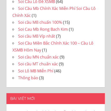
Soi Cầu Lô Đề XSMB
(64)
Soi Cầu Mb Chính Xác Miễn Phí Soi Cầu Lô
Chính Xác
(1)
Soi cầu MB chuẩn 100%
(15)
Soi Cau Mb Rong Bach Kim
(1)
Soi cầu MB Víp nhất
(7)
Soi Cầu Miền Bắc Chính Xác 100 – Cầu Lô
XSMB Hôm Nay
(1)
Soi cầu MN chuẩn xác
(9)
Soi cầu MT chuẩn xác
(9)
Soi Lô MB Miễn Phí
(46)
Thông báo
(3)
BÀI VIẾT MỚI