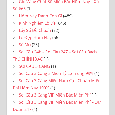
Giờ Vàng Chốt Số Miền Bắc Hôm Nay – Xổ
Số 666
(1)
Hôm Nay Đánh Con Gì
(489)
Kinh Nghiệm Lô Đề
(846)
Lấy Số Đề Chuẩn
(72)
Lô Đẹp Hôm Nay
(56)
Sổ Mơ
(25)
Soi Cầu 24h – Soi Cầu 247 – Soi Cầu Bạch
Thủ CHÍNH XÁC
(1)
SOI CẦU 3 CÀNG
(1)
Soi Cầu 3 Càng 3 Miền Tỷ Lệ Trúng 99%
(1)
Soi Cầu 3 Càng Miền Nam Cực Chuẩn Miễn
Phí Hôm Nay 100%
(1)
Soi Cầu 3 Càng VIP Miền Bắc Miễn Phí
(1)
Soi Cầu 3 Càng VIP Miền Bắc Miễn Phí – Dự
Đoán 247
(1)