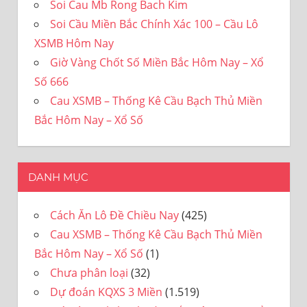
Soi Cau Mb Rong Bach Kim
Soi Cầu Miền Bắc Chính Xác 100 – Cầu Lô
XSMB Hôm Nay
Giờ Vàng Chốt Số Miền Bắc Hôm Nay – Xổ
Số 666
Cau XSMB – Thống Kê Cầu Bạch Thủ Miền
Bắc Hôm Nay – Xổ Số
DANH MỤC
Cách Ăn Lô Đề Chiều Nay
(425)
Cau XSMB – Thống Kê Cầu Bạch Thủ Miền
Bắc Hôm Nay – Xổ Số
(1)
Chưa phân loại
(32)
Dự đoán KQXS 3 Miền
(1.519)