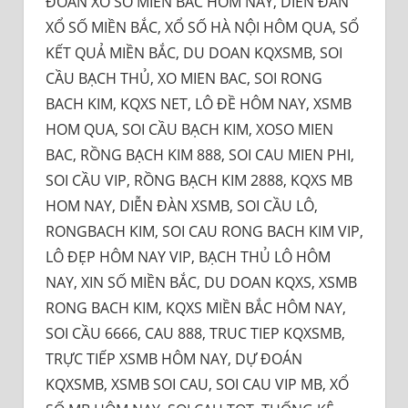
ĐOÁN XỔ SỐ MIỀN BẮC HÔM NAY, DIỄN ĐÀN
XỔ SỐ MIỀN BẮC, XỔ SỐ HÀ NỘI HÔM QUA, SỔ
KẾT QUẢ MIỀN BẮC, DU DOAN KQXSMB, SOI
CẦU BẠCH THỦ, XO MIEN BAC, SOI RONG
BACH KIM, KQXS NET, LÔ ĐỀ HÔM NAY, XSMB
HOM QUA, SOI CẦU BẠCH KIM, XOSO MIEN
BAC, RỒNG BẠCH KIM 888, SOI CAU MIEN PHI,
SOI CẦU VIP, RỒNG BẠCH KIM 2888, KQXS MB
HOM NAY, DIỄN ĐÀN XSMB, SOI CẦU LÔ,
RONGBACH KIM, SOI CAU RONG BACH KIM VIP,
LÔ ĐẸP HÔM NAY VIP, BẠCH THỦ LÔ HÔM
NAY, XIN SỐ MIỀN BẮC, DU DOAN KQXS, XSMB
RONG BACH KIM, KQXS MIỀN BẮC HÔM NAY,
SOI CẦU 6666, CAU 888, TRUC TIEP KQXSMB,
TRỰC TIẾP XSMB HÔM NAY, DỰ ĐOÁN
KQXSMB, XSMB SOI CAU, SOI CAU VIP MB, XỔ