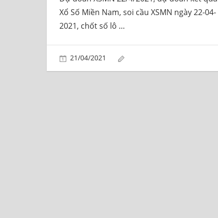
ngàn
Xổ Số Miền Nam, soi cầu XSMN ngày 22-04-
khách
2021, chốt số lô
…
hàng
trên
cả
21/04/2021
nước.