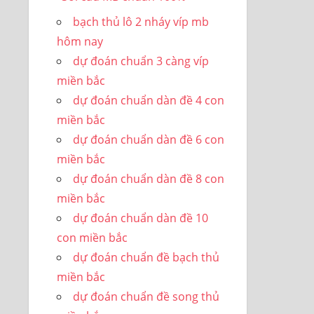
bạch thủ lô 2 nháy víp mb
hôm nay
dự đoán chuẩn 3 càng víp
miền bắc
dự đoán chuẩn dàn đề 4 con
miền bắc
dự đoán chuẩn dàn đề 6 con
miền bắc
dự đoán chuẩn dàn đề 8 con
miền bắc
dự đoán chuẩn dàn đề 10
con miền bắc
dự đoán chuẩn đề bạch thủ
miền bắc
dự đoán chuẩn đề song thủ