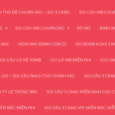
H THỦ ĐỀ CHUẨN XÁC – SOI 3 CÀNG
SOI CẦU MB CHU
ÁC
SOI CẦU MN CHUẨN XÁC
SỔ MƠ
KINH N
 NAY
HÔM NAY ĐÁNH CON GÌ
DỰ ĐOÁN KQXS 3 M
SOI CẦU LÔ ĐỀ XSMB
SOI LÔ MB MIỄN PHÍ
GIO V
U 247 – SOI CẦU BẠCH THỦ CHÍNH XÁC
SOI CẦU 3 CÀN
N TỶ LỆ TRÚNG 99%
SOI CẦU 3 CÀNG MIỀN NAM CỰC 
IỀN BẮC MIỄN PHÍ
SOI CẦU 3 CÀNG VIP MIỀN BẮC MIỄ