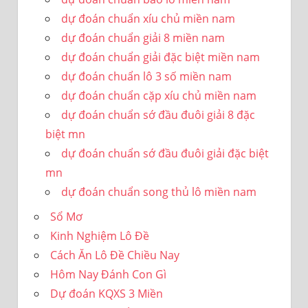
dự đoán chuẩn xíu chủ miền nam
dự đoán chuẩn giải 8 miền nam
dự đoán chuẩn giải đặc biệt miền nam
dự đoán chuẩn lô 3 số miền nam
dự đoán chuẩn cặp xíu chủ miền nam
dự đoán chuẩn sớ đầu đuôi giải 8 đặc
biệt mn
dự đoán chuẩn sớ đầu đuôi giải đặc biệt
mn
dự đoán chuẩn song thủ lô miền nam
Sổ Mơ
Kinh Nghiệm Lô Đề
Cách Ăn Lô Đề Chiều Nay
Hôm Nay Đánh Con Gì
Dự đoán KQXS 3 Miền