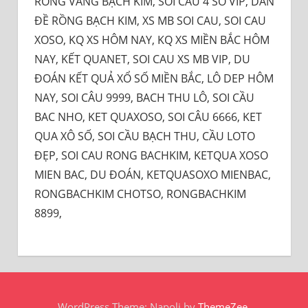
RONG VANG BẠCH KIM, SOI CÂU 4 SO VIP, DÀN
ĐỀ RỒNG BẠCH KIM, XS MB SOI CAU, SOI CAU
XOSO, KQ XS HÔM NAY, KQ XS MIỀN BẮC HÔM
NAY, KẾT QUANET, SOI CAU XS MB VIP, DU
ĐOÁN KẾT QUẢ XỔ SỐ MIỀN BẮC, LÔ DEP HÔM
NAY, SOI CÂU 9999, BACH THU LÔ, SOI CẦU
BAC NHO, KET QUAXOSO, SOI CÂU 6666, KET
QUA XÔ SỐ, SOI CẦU BẠCH THU, CẦU LOTO
ĐẸP, SOI CAU RONG BACHKIM, KETQUA XOSO
MIEN BAC, DU ĐOÁN, KETQUASOXO MIENBAC,
RONGBACHKIM CHOTSO, RONGBACHKIM
8899,
WordPress Theme: Napoli by
ThemeZee
.