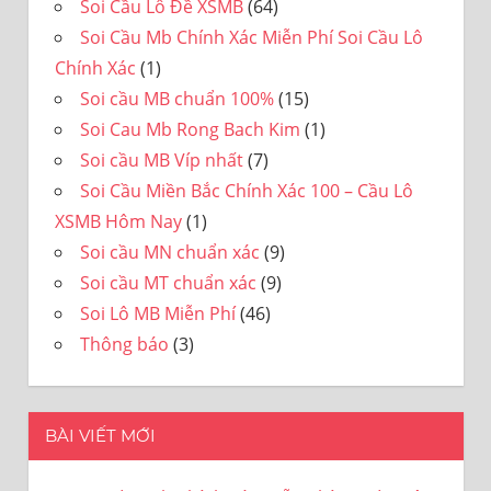
Soi Cầu Lô Đề XSMB
(64)
Soi Cầu Mb Chính Xác Miễn Phí Soi Cầu Lô
Chính Xác
(1)
Soi cầu MB chuẩn 100%
(15)
Soi Cau Mb Rong Bach Kim
(1)
Soi cầu MB Víp nhất
(7)
Soi Cầu Miền Bắc Chính Xác 100 – Cầu Lô
XSMB Hôm Nay
(1)
Soi cầu MN chuẩn xác
(9)
Soi cầu MT chuẩn xác
(9)
Soi Lô MB Miễn Phí
(46)
Thông báo
(3)
BÀI VIẾT MỚI