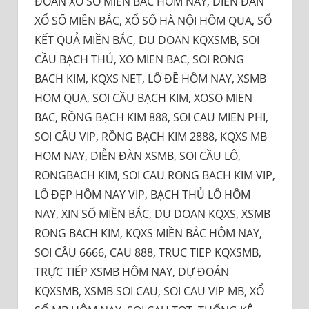
ĐOÁN XỔ SỐ MIỀN BẮC HÔM NAY, DIỄN ĐÀN
XỔ SỐ MIỀN BẮC, XỔ SỐ HÀ NỘI HÔM QUA, SỔ
KẾT QUẢ MIỀN BẮC, DU DOAN KQXSMB, SOI
CẦU BẠCH THỦ, XO MIEN BAC, SOI RONG
BACH KIM, KQXS NET, LÔ ĐỀ HÔM NAY, XSMB
HOM QUA, SOI CẦU BẠCH KIM, XOSO MIEN
BAC, RỒNG BẠCH KIM 888, SOI CAU MIEN PHI,
SOI CẦU VIP, RỒNG BẠCH KIM 2888, KQXS MB
HOM NAY, DIỄN ĐÀN XSMB, SOI CẦU LÔ,
RONGBACH KIM, SOI CAU RONG BACH KIM VIP,
LÔ ĐẸP HÔM NAY VIP, BẠCH THỦ LÔ HÔM
NAY, XIN SỐ MIỀN BẮC, DU DOAN KQXS, XSMB
RONG BACH KIM, KQXS MIỀN BẮC HÔM NAY,
SOI CẦU 6666, CAU 888, TRUC TIEP KQXSMB,
TRỰC TIẾP XSMB HÔM NAY, DỰ ĐOÁN
KQXSMB, XSMB SOI CAU, SOI CAU VIP MB, XỔ