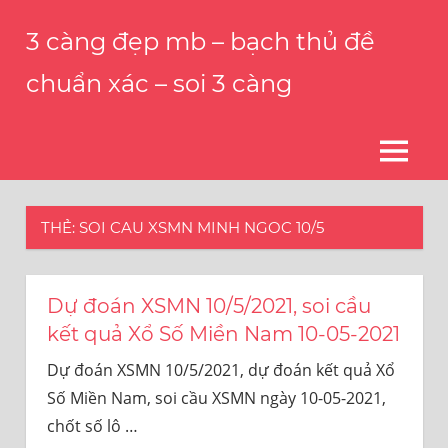
Skip
3 càng đẹp mb – bạch thủ đề
to
content
chuẩn xác – soi 3 càng
Chúng
tôi
tự
MENU
hào
là
sự
THẺ:
SOI CAU XSMN MINH NGOC 10/5
lựa
chọn
hàng
Dự đoán XSMN 10/5/2021, soi cầu
đầu
kết quả Xổ Số Miền Nam 10-05-2021
của
hàng
Dự đoán XSMN 10/5/2021, dự đoán kết quả Xổ
ngàn
Số Miền Nam, soi cầu XSMN ngày 10-05-2021,
khách
hàng
chốt số lô
…
trên