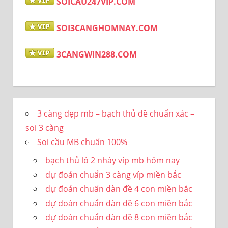
SOICAU247VIP.COM
SOI3CANGHOMNAY.COM
3CANGWIN288.COM
3 càng đẹp mb – bạch thủ đề chuẩn xác –
soi 3 càng
Soi cầu MB chuẩn 100%
bạch thủ lô 2 nháy víp mb hôm nay
dự đoán chuẩn 3 càng víp miền bắc
dự đoán chuẩn dàn đề 4 con miền bắc
dự đoán chuẩn dàn đề 6 con miền bắc
dự đoán chuẩn dàn đề 8 con miền bắc