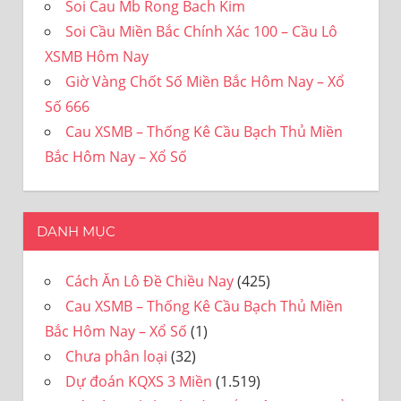
Soi Cau Mb Rong Bach Kim
Soi Cầu Miền Bắc Chính Xác 100 – Cầu Lô
XSMB Hôm Nay
Giờ Vàng Chốt Số Miền Bắc Hôm Nay – Xổ
Số 666
Cau XSMB – Thống Kê Cầu Bạch Thủ Miền
Bắc Hôm Nay – Xổ Số
DANH MỤC
Cách Ăn Lô Đề Chiều Nay
(425)
Cau XSMB – Thống Kê Cầu Bạch Thủ Miền
Bắc Hôm Nay – Xổ Số
(1)
Chưa phân loại
(32)
Dự đoán KQXS 3 Miền
(1.519)