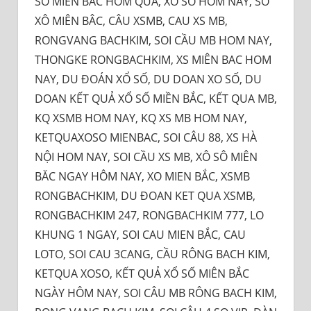
SỐ MIỀN BẮC HOM QUA, XỔ SO HOM NAY, SÔ
XÔ MIÊN BÂC, CÂU XSMB, CAU XS MB,
RONGVANG BACHKIM, SOI CẦU MB HOM NAY,
THONGKE RONGBACHKIM, XS MIÊN BAC HOM
NAY, DU ĐOÁN XỔ SỐ, DU DOAN XO SỐ, DU
DOAN KẾT QUẢ XỔ SỐ MIỀN BẮC, KẾT QUA MB,
KQ XSMB HOM NAY, KQ XS MB HOM NAY,
KETQUAXOSO MIENBAC, SOI CÂU 88, XS HÀ
NỘI HOM NAY, SOI CẦU XS MB, XÔ SÔ MIÊN
BĂC NGAY HÔM NAY, XO MIEN BẮC, XSMB
RONGBACHKIM, DU ĐOAN KET QUA XSMB,
RONGBACHKIM 247, RONGBACHKIM 777, LO
KHUNG 1 NGAY, SOI CAU MIEN BẮC, CAU
LOTO, SOI CAU 3CANG, CẦU RÔNG BACH KIM,
KETQUA XOSO, KẾT QUẢ XỔ SỐ MIÊN BẮC
NGÀY HÔM NAY, SOI CÂU MB RÔNG BACH KIM,