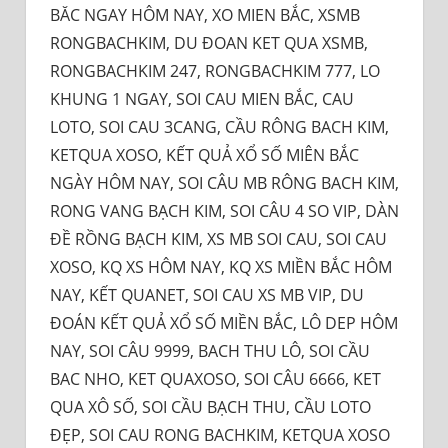
BĂC NGAY HÔM NAY, XO MIEN BẮC, XSMB
RONGBACHKIM, DU ĐOAN KET QUA XSMB,
RONGBACHKIM 247, RONGBACHKIM 777, LO
KHUNG 1 NGAY, SOI CAU MIEN BẮC, CAU
LOTO, SOI CAU 3CANG, CẦU RÔNG BACH KIM,
KETQUA XOSO, KẾT QUẢ XỔ SỐ MIÊN BẮC
NGÀY HÔM NAY, SOI CÂU MB RÔNG BACH KIM,
RONG VANG BẠCH KIM, SOI CÂU 4 SO VIP, DÀN
ĐỀ RỒNG BẠCH KIM, XS MB SOI CAU, SOI CAU
XOSO, KQ XS HÔM NAY, KQ XS MIỀN BẮC HÔM
NAY, KẾT QUANET, SOI CAU XS MB VIP, DU
ĐOÁN KẾT QUẢ XỔ SỐ MIỀN BẮC, LÔ DEP HÔM
NAY, SOI CÂU 9999, BACH THU LÔ, SOI CẦU
BAC NHO, KET QUAXOSO, SOI CÂU 6666, KET
QUA XÔ SỐ, SOI CẦU BẠCH THU, CẦU LOTO
ĐẸP, SOI CAU RONG BACHKIM, KETQUA XOSO