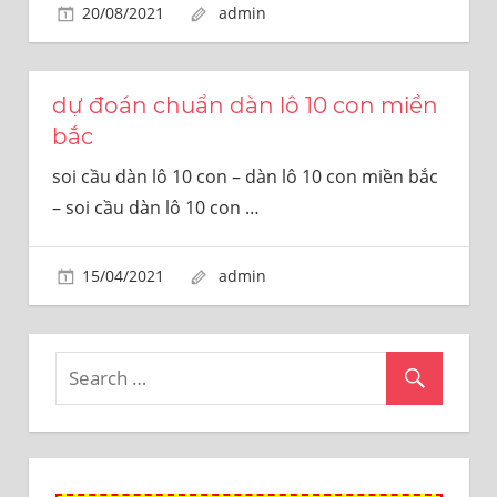
20/08/2021
admin
cả
nước.
dự đoán chuẩn dàn lô 10 con miền
bắc
soi cầu dàn lô 10 con – dàn lô 10 con miền bắc
– soi cầu dàn lô 10 con
…
15/04/2021
admin