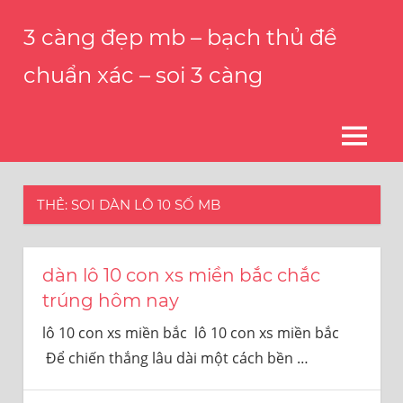
Skip
3 càng đẹp mb – bạch thủ đề
to
content
chuẩn xác – soi 3 càng
Chúng
tôi
tự
MENU
hào
là
sự
THẺ:
SOI DÀN LÔ 10 SỐ MB
lựa
chọn
hàng
dàn lô 10 con xs miền bắc chắc
đầu
trúng hôm nay
của
hàng
lô 10 con xs miền bắc lô 10 con xs miền bắc
ngàn
Để chiến thắng lâu dài một cách bền
…
khách
hàng
trên