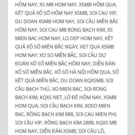
HÔM NAY, XS MB HOM NAY, XSMB HÔM QUA,
KẾT QUẢ XỔ SỐ HÔM NAY XSMB, SOI CAU VIP,
DU DOAN XSMB HOM NAY, SOI CẦU MIỀN BẮC
HÔM NAY, SOI CAU MB RONG BACH KIM, XS
MIEN BAC HOM NAY, LO DEP HOM NAY, KẾT
QUẢ XỔ SỐ MIỀN BẮC NGÀY, KET QUA XSMB
HOM NAY, XO SO MIỀN BẮC, SOI CẦU DỰ
ĐOÁN XỔ SỐ MIỀN BẮC HÔM NAY, DIỄN ĐÀN
XỔ SỐ MIỀN BẮC, XỔ SỐ HÀ NỘI HÔM QUA, SỔ
KẾT QUẢ MIỀN BẮC, DU DOAN KQXSMB, SOI
CẦU BẠCH THỦ, XO MIEN BAC, SOI RONG
BACH KIM, KQXS NET, LÔ ĐỀ HÔM NAY, XSMB
HOM QUA, SOI CẦU BẠCH KIM, XOSO MIEN
BAC, RỒNG BẠCH KIM 888, SOI CAU MIEN PHI,
SOI CẦU VIP, RỒNG BẠCH KIM 2888, KQXS MB
HOM NAY, DIỄN ĐÀN XSMB, SOI CẦU LÔ,