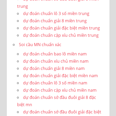
trung
dự đoán chuẩn lô 3 số miền trung
dự đoán chuẩn giải 8 miền trung
dự đoán chuẩn giải đặc biệt miền trung
dự đoán chuẩn cặp xíu chủ miền trung
Soi cầu MN chuẩn xác
dự đoán chuẩn bao lô miền nam
dự đoán chuẩn xíu chủ miền nam
dự đoán chuẩn giải 8 miền nam
dự đoán chuẩn giải đặc biệt miền nam
dự đoán chuẩn lô 3 số miền nam
dự đoán chuẩn cặp xíu chủ miền nam
dự đoán chuẩn sớ đầu đuôi giải 8 đặc
biệt mn
dự đoán chuẩn sớ đầu đuôi giải đặc biệt