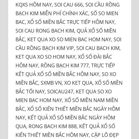
KQXS HÔM NAY, SOI CAU 666, SOI CẦU RỒNG
BẠCH KIM MIỄN PHÍ CHÍNH XÁC, SỐ SO MIEN
BAC, XỔ SỐ MIỀN BẮC TRỰC TIẾP HÔM NAY,
SOI CAU RONG BACH KIM, QUẢ XỔ SỐ MIỀN
BẮC, KET QUA XO SO MIEN BAC HOM NAY, SOI
CẦU RỒNG BẠCH KIM VIP, SOI CAU BACH KIM,
KET QUA XO SO HOM NAY, XỔ SỐ ĐÀI BẮC
HÔM NAY, RỒNG BẠCH KIM 777, TRỰC TIẾP
KẾT QUẢ XỔ SỐ MIỀN BẮC HÔM NAY, SO XO
MIỀN BẮC, SXMB VN, XO KET QUA, XỔ SỐ MIỀN
BẮC TỐI NAY, SOICAU247, KET QUA SO XO
MIEN BAC HOM NAY, XỔ SỐ MIỀN NAM MIỀN
BẮC, XỔ SỐ KIẾN THIẾT MIỀN BẮC NGÀY HÔM
NAY, KẾT QUẢ XỔ SỐ MIỀN BẮC NGÀY HÔM
QUA, RONG BACH KIM 888, KẾT QUẢ XỔ SỐ
KIẾN THIẾT MIỀN BẮC HÔM NAY, CẶP LÔ ĐẸP