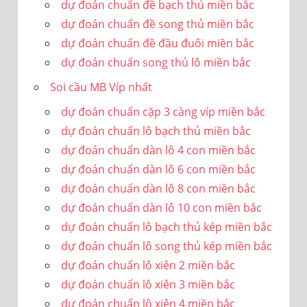
dự đoán chuẩn đề bạch thủ miền bắc
dự đoán chuẩn đề song thủ miền bắc
dự đoán chuẩn đề đầu đuôi miền bắc
dự đoán chuẩn song thủ lô miền bắc
Soi cầu MB Víp nhất
dự đoán chuẩn cặp 3 càng víp miền bắc
dự đoán chuẩn lô bạch thủ miền bắc
dự đoán chuẩn dàn lô 4 con miền bắc
dự đoán chuẩn dàn lô 6 con miền bắc
dự đoán chuẩn dàn lô 8 con miền bắc
dự đoán chuẩn dàn lô 10 con miền bắc
dự đoán chuẩn lô bạch thủ kép miền bắc
dự đoán chuẩn lô song thủ kép miền bắc
dự đoán chuẩn lô xiên 2 miền bắc
dự đoán chuẩn lô xiên 3 miền bắc
dự đoán chuẩn lô xiên 4 miền bắc