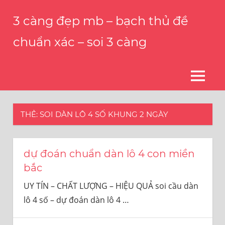
Skip
3 càng đẹp mb – bạch thủ đề
to
content
chuẩn xác – soi 3 càng
Chúng
tôi
tự
MENU
hào
là
sự
THẺ:
SOI DÀN LÔ 4 SỐ KHUNG 2 NGÀY
lựa
chọn
hàng
dự đoán chuẩn dàn lô 4 con miền
đầu
bắc
của
hàng
UY TÍN – CHẤT LƯỢNG – HIỆU QUẢ soi cầu dàn
ngàn
lô 4 số – dự đoán dàn lô 4
…
khách
hàng
trên