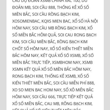
CẦU DỰ ĐOÁN XSMB CHÍNH XÁC 100, DU
ĐOÁN MB, SOI CẦU 888, THỐNG KÊ XỔ SỐ
MIỀN BẮC, SOI CẦU RỒNG BẠCH KIM,
XOSOMIENBAC, KQXS MIEN BAC, XỔ SỐ HÀ NỘI
HÔM NAY, SOI CẦU MB RỒNG BẠCH KIM, XỔ
SỐ MIỀN BẮC HÔM QUẢ, SOI CAU RONG BẠCH
KIM, SOI CẦU MIỀN BẮC, RỒNG BẠCH KIM
CHỐT SỐ HÔM NAY, XỔ SỐ KIẾN THIẾT MIỀN
BẮC HÔM NAY, KẾT QUẢ XỔ SỐ XSMB, XỔ SỐ
MIỀN BẮC TRỰC TIẾP, XSMBHOM NAY, XSMB
XSMN KẾT QUẢ XỔ SỐ MIỀN BẮC HÔM NAY,
RONG BẠCH KIM, THỐNG KÊ XSMB, XỔ SỐ
KIẾN THIẾT MIÊN BẮC, SOI CẦU MIỄN PHÍ 888,
XO SO MIEN BAC HOM NAY, SỔ XÔ MIÊN BẮC
HÔM NAY, SOI CẦU 666, TRỰC TIẾP KẾT QUẢ
XỔ SỐ MIỀN BẮC, CAU MB, RÔNG BẠCH KIM,