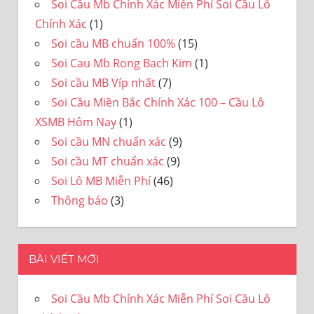
Soi Cầu Mb Chính Xác Miễn Phí Soi Cầu Lô
Chính Xác
(1)
Soi cầu MB chuẩn 100%
(15)
Soi Cau Mb Rong Bach Kim
(1)
Soi cầu MB Víp nhất
(7)
Soi Cầu Miền Bắc Chính Xác 100 – Cầu Lô
XSMB Hôm Nay
(1)
Soi cầu MN chuẩn xác
(9)
Soi cầu MT chuẩn xác
(9)
Soi Lô MB Miễn Phí
(46)
Thông báo
(3)
BÀI VIẾT MỚI
Soi Cầu Mb Chính Xác Miễn Phí Soi Cầu Lô