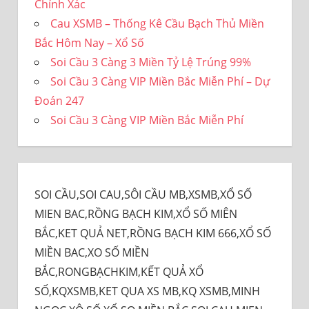
Chính Xác
Cau XSMB – Thống Kê Cầu Bạch Thủ Miền
Bắc Hôm Nay – Xổ Số
Soi Cầu 3 Càng 3 Miền Tỷ Lệ Trúng 99%
Soi Cầu 3 Càng VIP Miền Bắc Miễn Phí – Dự
Đoán 247
Soi Cầu 3 Càng VIP Miền Bắc Miễn Phí
SOI CẦU,SOI CAU,SÔI CẦU MB,XSMB,XỔ SỐ
MIEN BAC,RỒNG BẠCH KIM,XỔ SỐ MIÊN
BẮC,KET QUẢ NET,RỒNG BẠCH KIM 666,XỔ SỐ
MIỀN BAC,XO SỐ MIỀN
BẮC,RONGBẠCHKIM,KẾT QUẢ XỔ
SỐ,KQXSMB,KET QUA XS MB,KQ XSMB,MINH