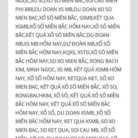
NGỌC,XÔ SỐ,XỔ SO MIỀN BẮC,SOI CAU MIEN
PHI 888,DU DOAN XS MB,DU DOAN XO SO
MIEN BAC,XỔ SỐ MIỀN BẮC, SXMB,KẾT QUA
XSMB,XỔ SỐ MIÊN BẮC HÔM NAY,XÔ SÔ MIÊN
BĂC,KẾT QUẢ XỔ SỐ MIỀN BẮC,DU ĐOAN
MB,XS MB HÔM NAY,DỰ ĐOÁN MB,XỔ SỐ
MIỀN BẮC HÔM NAY,KQXS, XSTD,XÔ SỐ MIỀN
BẮC HÔM NAY,SO XO MIEN BẮC, RONG BACH
KIM, MINH NGOC, XS MB, KÊT QUẢ XSMB HÔM
NAY, XỔ SỐ HÔM NAY, KETQUA NET, SỐ XO
MIEN BAC, KẾT QUẢ XỔ SỐ MIÊN BẮC, XÔ SO,
RONGBACHKIM, XỔ SÔ, KẾT QUẢ XỔ SỐ MIỀN
BẮC HÔM NAY, KẾT QUẢ XỔ SỐ MIÊN BẮC
HÔM NAY, XỔ SỐ, DU DOAN XSMB, XÔ SÔ
MIÊN BĂC HÔM NAY, KET QUA XSMB, SO XO
MIEN BAC, SO KET QUA, SOI CAU MB, XỔ SỐ