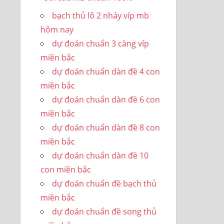
bạch thủ lô 2 nháy víp mb
hôm nay
dự đoán chuẩn 3 càng víp
miền bắc
dự đoán chuẩn dàn đề 4 con
miền bắc
dự đoán chuẩn dàn đề 6 con
miền bắc
dự đoán chuẩn dàn đề 8 con
miền bắc
dự đoán chuẩn dàn đề 10
con miền bắc
dự đoán chuẩn đề bạch thủ
miền bắc
dự đoán chuẩn đề song thủ