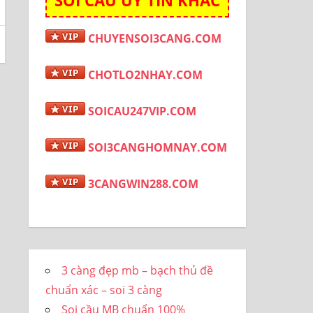
CHUYENSOI3CANG.COM
CHOTLO2NHAY.COM
SOICAU247VIP.COM
SOI3CANGHOMNAY.COM
3CANGWIN288.COM
3 càng đẹp mb – bạch thủ đề
chuẩn xác – soi 3 càng
Soi cầu MB chuẩn 100%