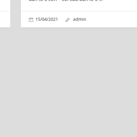
15/04/2021
admin