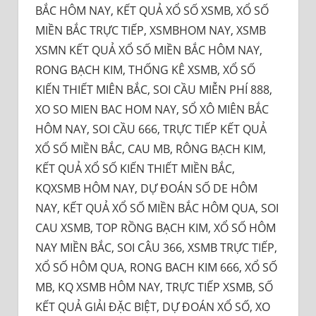
BẮC HÔM NAY, KẾT QUẢ XỔ SỐ XSMB, XỔ SỐ
MIỀN BẮC TRỰC TIẾP, XSMBHOM NAY, XSMB
XSMN KẾT QUẢ XỔ SỐ MIỀN BẮC HÔM NAY,
RONG BẠCH KIM, THỐNG KÊ XSMB, XỔ SỐ
KIẾN THIẾT MIÊN BẮC, SOI CẦU MIỄN PHÍ 888,
XO SO MIEN BAC HOM NAY, SỔ XÔ MIÊN BẮC
HÔM NAY, SOI CẦU 666, TRỰC TIẾP KẾT QUẢ
XỔ SỐ MIỀN BẮC, CAU MB, RÔNG BẠCH KIM,
KẾT QUẢ XỔ SỐ KIẾN THIẾT MIỀN BẮC,
KQXSMB HÔM NAY, DỰ ĐOÁN SỐ DE HÔM
NAY, KẾT QUẢ XỔ SỐ MIỀN BẮC HÔM QUA, SOI
CAU XSMB, TOP RỒNG BẠCH KIM, XỔ SỐ HÔM
NAY MIỀN BẮC, SOI CÂU 366, XSMB TRỰC TIẾP,
XỔ SỐ HÔM QUA, RONG BACH KIM 666, XỔ SỐ
MB, KQ XSMB HÔM NAY, TRỰC TIẾP XSMB, SỐ
KẾT QUẢ GIẢI ĐẶC BIỆT, DỰ ĐOÁN XỔ SỐ, XO