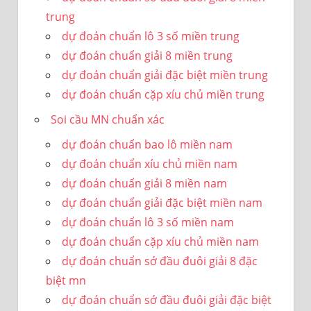
trung
dự đoán chuẩn lô 3 số miền trung
dự đoán chuẩn giải 8 miền trung
dự đoán chuẩn giải đặc biệt miền trung
dự đoán chuẩn cặp xíu chủ miền trung
Soi cầu MN chuẩn xác
dự đoán chuẩn bao lô miền nam
dự đoán chuẩn xíu chủ miền nam
dự đoán chuẩn giải 8 miền nam
dự đoán chuẩn giải đặc biệt miền nam
dự đoán chuẩn lô 3 số miền nam
dự đoán chuẩn cặp xíu chủ miền nam
dự đoán chuẩn sớ đầu đuôi giải 8 đặc
biệt mn
dự đoán chuẩn sớ đầu đuôi giải đặc biệt