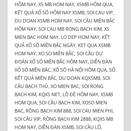
HÔM NAY, XS MB HOM NAY, XSMB HÔM QUA,
KẾT QUẢ XỔ SỐ HÔM NAY XSMB, SOI CAU VIP,
DU DOAN XSMB HOM NAY, SOI CẦU MIỀN BẮC
HÔM NAY, SOI CAU MB RONG BACH KIM, XS
MIEN BAC HOM NAY, LO DEP HOM NAY, KẾT
QUẢ XỔ SỐ MIỀN BẮC NGÀY, KET QUA XSMB
HOM NAY, XO SO MIỀN BẮC, SOI CẦU DỰ
ĐOÁN XỔ SỐ MIỀN BẮC HÔM NAY, DIỄN ĐÀN
XỔ SỐ MIỀN BẮC, XỔ SỐ HÀ NỘI HÔM QUA, SỔ
KẾT QUẢ MIỀN BẮC, DU DOAN KQXSMB, SOI
CẦU BẠCH THỦ, XO MIEN BAC, SOI RONG
BACH KIM, KQXS NET, LÔ ĐỀ HÔM NAY, XSMB
HOM QUA, SOI CẦU BẠCH KIM, XOSO MIEN
BAC, RỒNG BẠCH KIM 888, SOI CAU MIEN PHI,
SOI CẦU VIP, RỒNG BẠCH KIM 2888, KQXS MB
HOM NAY, DIỄN ĐÀN XSMB, SOI CẦU LÔ,