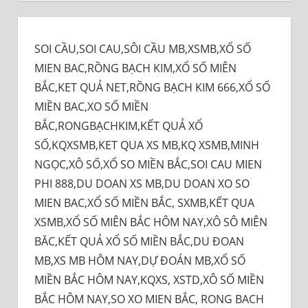
SOI CẦU,SOI CAU,SÔI CẦU MB,XSMB,XỔ SỐ
MIEN BAC,RỒNG BẠCH KIM,XỔ SỐ MIÊN
BẮC,KET QUẢ NET,RỒNG BẠCH KIM 666,XỔ SỐ
MIỀN BAC,XO SỐ MIỀN
BẮC,RONGBẠCHKIM,KẾT QUẢ XỔ
SỐ,KQXSMB,KET QUA XS MB,KQ XSMB,MINH
NGỌC,XÔ SỐ,XỔ SO MIỀN BẮC,SOI CAU MIEN
PHI 888,DU DOAN XS MB,DU DOAN XO SO
MIEN BAC,XỔ SỐ MIỀN BẮC, SXMB,KẾT QUA
XSMB,XỔ SỐ MIÊN BẮC HÔM NAY,XÔ SÔ MIÊN
BĂC,KẾT QUẢ XỔ SỐ MIỀN BẮC,DU ĐOAN
MB,XS MB HÔM NAY,DỰ ĐOÁN MB,XỔ SỐ
MIỀN BẮC HÔM NAY,KQXS, XSTD,XÔ SỐ MIỀN
BẮC HÔM NAY,SO XO MIEN BẮC, RONG BACH