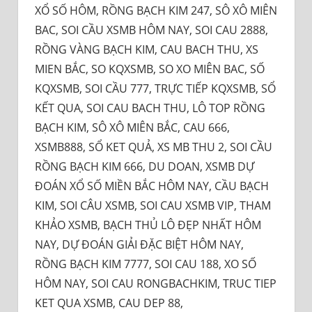
XỔ SỐ HÔM, RỒNG BẠCH KIM 247, SÔ XÔ MIÊN
BAC, SOI CẦU XSMB HÔM NAY, SOI CAU 2888,
RỒNG VÀNG BẠCH KIM, CAU BACH THU, XS
MIEN BẮC, SO KQXSMB, SO XO MIÊN BAC, SỐ
KQXSMB, SOI CẦU 777, TRỰC TIẾP KQXSMB, SỔ
KẾT QUA, SOI CAU BACH THU, LÔ TOP RỒNG
BẠCH KIM, SÔ XÔ MIÊN BẮC, CAU 666,
XSMB888, SỔ KET QUẢ, XS MB THU 2, SOI CẦU
RỒNG BẠCH KIM 666, DU DOAN, XSMB DỰ
ĐOÁN XỔ SỐ MIỀN BẮC HÔM NAY, CẦU BẠCH
KIM, SOI CÂU XSMB, SOI CAU XSMB VIP, THAM
KHẢO XSMB, BẠCH THỦ LÔ ĐẸP NHẤT HÔM
NAY, DỰ ĐOÁN GIẢI ĐẶC BIỆT HÔM NAY,
RỒNG BẠCH KIM 7777, SOI CAU 188, XO SỐ
HÔM NAY, SOI CAU RONGBACHKIM, TRUC TIEP
KET QUA XSMB, CAU DEP 88,