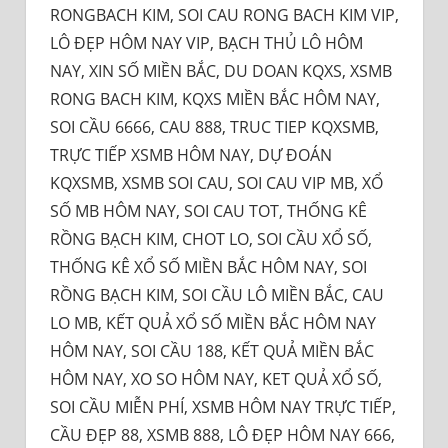
RONGBACH KIM, SOI CAU RONG BACH KIM VIP,
LÔ ĐẸP HÔM NAY VIP, BẠCH THỦ LÔ HÔM
NAY, XIN SỐ MIỀN BẮC, DU DOAN KQXS, XSMB
RONG BACH KIM, KQXS MIỀN BẮC HÔM NAY,
SOI CẦU 6666, CAU 888, TRUC TIEP KQXSMB,
TRỰC TIẾP XSMB HÔM NAY, DỰ ĐOÁN
KQXSMB, XSMB SOI CAU, SOI CAU VIP MB, XỔ
SỐ MB HÔM NAY, SOI CAU TOT, THỐNG KÊ
RỒNG BẠCH KIM, CHOT LO, SOI CẦU XỔ SỐ,
THỐNG KÊ XỔ SỐ MIỀN BẮC HÔM NAY, SOI
RỒNG BẠCH KIM, SOI CẦU LÔ MIỀN BẮC, CAU
LO MB, KẾT QUẢ XỔ SỐ MIỀN BẮC HÔM NAY
HÔM NAY, SOI CẦU 188, KẾT QUẢ MIỀN BẮC
HÔM NAY, XO SO HÔM NAY, KET QUẢ XỔ SỐ,
SOI CẦU MIỄN PHÍ, XSMB HÔM NAY TRỰC TIẾP,
CẦU ĐẸP 88, XSMB 888, LÔ ĐẸP HÔM NAY 666,