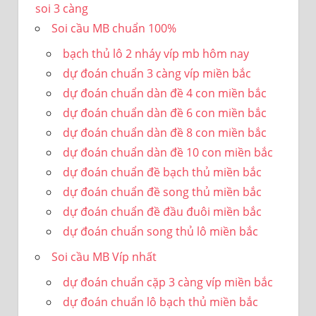
soi 3 càng
Soi cầu MB chuẩn 100%
bạch thủ lô 2 nháy víp mb hôm nay
dự đoán chuẩn 3 càng víp miền bắc
dự đoán chuẩn dàn đề 4 con miền bắc
dự đoán chuẩn dàn đề 6 con miền bắc
dự đoán chuẩn dàn đề 8 con miền bắc
dự đoán chuẩn dàn đề 10 con miền bắc
dự đoán chuẩn đề bạch thủ miền bắc
dự đoán chuẩn đề song thủ miền bắc
dự đoán chuẩn đề đầu đuôi miền bắc
dự đoán chuẩn song thủ lô miền bắc
Soi cầu MB Víp nhất
dự đoán chuẩn cặp 3 càng víp miền bắc
dự đoán chuẩn lô bạch thủ miền bắc