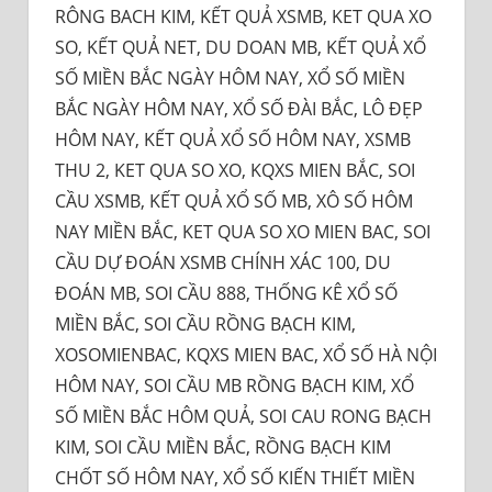
RÔNG BACH KIM, KẾT QUẢ XSMB, KET QUA XO
SO, KẾT QUẢ NET, DU DOAN MB, KẾT QUẢ XỔ
SỐ MIỀN BẮC NGÀY HÔM NAY, XỔ SỐ MIỀN
BẮC NGÀY HÔM NAY, XỔ SỐ ĐÀI BẮC, LÔ ĐẸP
HÔM NAY, KẾT QUẢ XỔ SỐ HÔM NAY, XSMB
THU 2, KET QUA SO XO, KQXS MIEN BẮC, SOI
CẦU XSMB, KẾT QUẢ XỔ SỐ MB, XÔ SỐ HÔM
NAY MIỀN BẮC, KET QUA SO XO MIEN BAC, SOI
CẦU DỰ ĐOÁN XSMB CHÍNH XÁC 100, DU
ĐOÁN MB, SOI CẦU 888, THỐNG KÊ XỔ SỐ
MIỀN BẮC, SOI CẦU RỒNG BẠCH KIM,
XOSOMIENBAC, KQXS MIEN BAC, XỔ SỐ HÀ NỘI
HÔM NAY, SOI CẦU MB RỒNG BẠCH KIM, XỔ
SỐ MIỀN BẮC HÔM QUẢ, SOI CAU RONG BẠCH
KIM, SOI CẦU MIỀN BẮC, RỒNG BẠCH KIM
CHỐT SỐ HÔM NAY, XỔ SỐ KIẾN THIẾT MIỀN