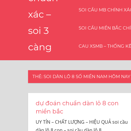
SOI CẦU MB CHÍNH XÁ
xác –
soi 3
SOI CẦU MIỀN BẮC CH
càng
CAU XSMB – THỐNG KÊ
Chúng
tôi
tự
THẺ:
SOI DÀN LÔ 8 SỐ MIỀN NAM HÔM NAY
hào
là
sự
lựa
dự đoán chuẩn dàn lô 8 con
chọn
hàng
miền bắc
đầu
UY TÍN – CHẤT LƯỢNG – HIỆU QUẢ soi cầu
của
hàng
dàn lô 8 con – soi cầu dàn lô 8
…