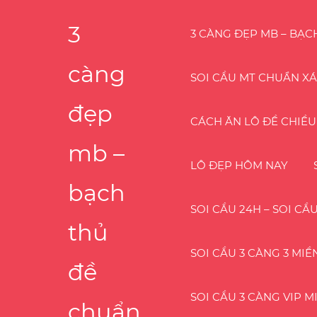
Skip
3
to
3 CÀNG ĐẸP MB – BẠC
content
càng
SOI CẦU MT CHUẨN X
đẹp
CÁCH ĂN LÔ ĐỀ CHIỀU
mb –
LÔ ĐẸP HÔM NAY
bạch
SOI CẦU 24H – SOI CẦ
thủ
SOI CẦU 3 CÀNG 3 MIỀ
đề
SOI CẦU 3 CÀNG VIP M
chuẩn