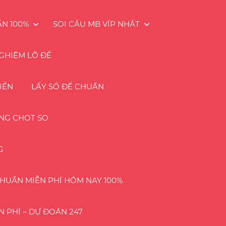
ẨN 100%
SOI CẦU MB VÍP NHẤT
GHIỆM LÔ ĐỀ
IỀN
LẤY SỐ ĐỀ CHUẨN
ANG CHOT SO
G
CHUẨN MIỄN PHÍ HÔM NAY 100%
N PHÍ – DỰ ĐOÁN 247