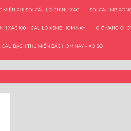
C MIỄN PHÍ SOI CẦU LÔ CHÍNH XÁC
SOI CAU MB RON
ÍNH XÁC 100 – CẦU LÔ XSMB HÔM NAY
GIỜ VÀNG CHỐT
 CẦU BẠCH THỦ MIỀN BẮC HÔM NAY – XỔ SỐ