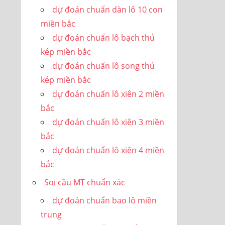
dự đoán chuẩn dàn lô 10 con
miền bắc
dự đoán chuẩn lô bạch thủ
kép miền bắc
dự đoán chuẩn lô song thủ
kép miền bắc
dự đoán chuẩn lô xiên 2 miền
bắc
dự đoán chuẩn lô xiên 3 miền
bắc
dự đoán chuẩn lô xiên 4 miền
bắc
Soi cầu MT chuẩn xác
dự đoán chuẩn bao lô miền
trung