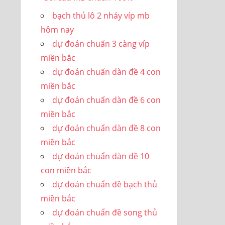
bạch thủ lô 2 nháy víp mb
hôm nay
dự đoán chuẩn 3 càng víp
miền bắc
dự đoán chuẩn dàn đề 4 con
miền bắc
dự đoán chuẩn dàn đề 6 con
miền bắc
dự đoán chuẩn dàn đề 8 con
miền bắc
dự đoán chuẩn dàn đề 10
con miền bắc
dự đoán chuẩn đề bạch thủ
miền bắc
dự đoán chuẩn đề song thủ