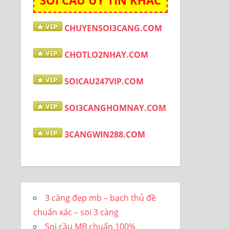
CHUYENSOI3CANG.COM
CHOTLO2NHAY.COM
SOICAU247VIP.COM
SOI3CANGHOMNAY.COM
3CANGWIN288.COM
3 càng đẹp mb – bạch thủ đề
chuẩn xác – soi 3 càng
Soi cầu MB chuẩn 100%