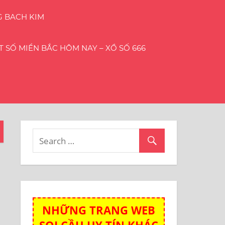
G BACH KIM
 SỐ MIỀN BẮC HÔM NAY – XỔ SỐ 666
NHỮNG TRANG WEB
SOI CẦU UY TÍN KHÁC