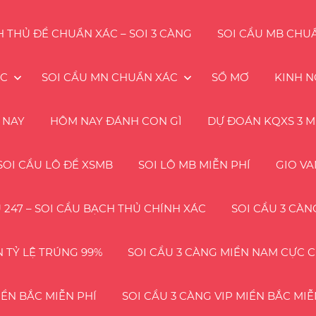
H THỦ ĐỀ CHUẨN XÁC – SOI 3 CÀNG
SOI CẦU MB CHU
ÁC
SOI CẦU MN CHUẨN XÁC
SỔ MƠ
KINH N
 NAY
HÔM NAY ĐÁNH CON GÌ
DỰ ĐOÁN KQXS 3 M
SOI CẦU LÔ ĐỀ XSMB
SOI LÔ MB MIỄN PHÍ
GIO V
U 247 – SOI CẦU BẠCH THỦ CHÍNH XÁC
SOI CẦU 3 CÀN
N TỶ LỆ TRÚNG 99%
SOI CẦU 3 CÀNG MIỀN NAM CỰC 
IỀN BẮC MIỄN PHÍ
SOI CẦU 3 CÀNG VIP MIỀN BẮC MIỄ