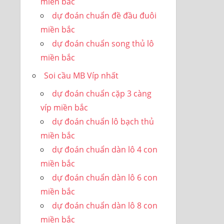
miền bắc
dự đoán chuẩn đề đầu đuôi
miền bắc
dự đoán chuẩn song thủ lô
miền bắc
Soi cầu MB Víp nhất
dự đoán chuẩn cặp 3 càng
víp miền bắc
dự đoán chuẩn lô bạch thủ
miền bắc
dự đoán chuẩn dàn lô 4 con
miền bắc
dự đoán chuẩn dàn lô 6 con
miền bắc
dự đoán chuẩn dàn lô 8 con
miền bắc