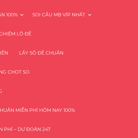
ẨN 100%
SOI CẦU MB VÍP NHẤT
GHIỆM LÔ ĐỀ
IỀN
LẤY SỐ ĐỀ CHUẨN
ANG CHOT SO
G
CHUẨN MIỄN PHÍ HÔM NAY 100%
N PHÍ – DỰ ĐOÁN 247