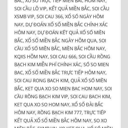
BẮC, XỔ SỐ TRỰC TIẾP MIỀN BẮC HÔM NAY,
SOI CẦU LÔ VIP, KẾT QUẢ MIỀN BẮC, SOI CẦU
XSMB VIP, SOI CAU 366, XỔ SỐ NGÀY HÔM
NAY, DỰ ĐOÁN XỔ SỐ MIỀN BẮC CHÍNH XÁC
HÔM NAY, DỰ ĐOÁN KẾT QUẢ XỔ SỐ MIỀN
BẮC, XỔ SỐ MIỀN BẮC NGÀY HÔM QUA, SOI
CẦU XỔ SỐ MIỀN BẮC, MIỀN BẮC HÔM NAY,
KQXS HÔM NAY, SOI CAU 666, SOI CẦU RỒNG
BẠCH KIM MIỄN PHÍ CHÍNH XÁC, SỐ SO MIEN
BAC, XỔ SỐ MIỀN BẮC TRỰC TIẾP HÔM NAY,
SOI CAU RONG BACH KIM, QUẢ XỔ SỐ MIỀN
BẮC, KET QUA XO SO MIEN BAC HOM NAY, SOI
CẦU RỒNG BẠCH KIM VIP, SOI CAU BACH KIM,
KET QUA XO SO HOM NAY, XỔ SỐ ĐÀI BẮC
HÔM NAY, RỒNG BẠCH KIM 777, TRỰC TIẾP
KẾT QUẢ XỔ SỐ MIỀN BẮC HÔM NAY, SO XO