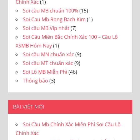
Chính Xác
(1)
Soi cầu MB chuẩn 100%
(15)
Soi Cau Mb Rong Bach Kim
(1)
Soi cầu MB Víp nhất
(7)
Soi Cầu Miền Bắc Chính Xác 100 – Cầu Lô
XSMB Hôm Nay
(1)
Soi cầu MN chuẩn xác
(9)
Soi cầu MT chuẩn xác
(9)
Soi Lô MB Miễn Phí
(46)
Thông báo
(3)
BÀI VIẾT MỚI
Soi Cầu Mb Chính Xác Miễn Phí Soi Cầu Lô
Chính Xác