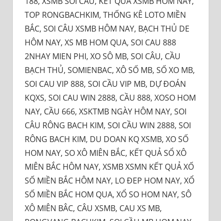
188, XSMB SOI CẦU, KET QUA XSMB HÔM NAY,
TOP RONGBACHKIM, THỐNG KÊ LOTO MIỀN
BẮC, SOI CÂU XSMB HÔM NAY, BẠCH THỦ DE
HÔM NAY, XS MB HOM QUA, SOI CAU 888
2NHAY MIEN PHI, XO SÔ MB, SOI CÂU, CẦU
BẠCH THỦ, SOMIENBAC, XÔ SỐ MB, SỐ XO MB,
SOI CAU VIP 888, SOI CẦU VIP MB, DỰ ĐOÁN
KQXS, SOI CAU WIN 2888, CẦU 888, XOSO HOM
NAY, CẦU 666, XSKTMB NGÀY HÔM NAY, SOI
CÂU RÔNG BACH KIM, SOI CẦU WIN 2888, SOI
RÔNG BACH KIM, DU DOAN KQ XSMB, XO SỐ
HOM NAY, SO XÔ MIÊN BẮC, KẾT QUẢ SỔ XÔ
MIÊN BẮC HÔM NAY, XSMB XSMN KẾT QUẢ XỐ
SỐ MIỀN BẮC HÔM NAY, LO ĐEP HOM NAY, XỔ
SỐ MIỀN BẮC HOM QUA, XỔ SO HOM NAY, SÔ
XÔ MIÊN BÂC, CÂU XSMB, CAU XS MB,