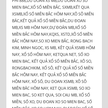
PHI 888,DU DOAN XS MB,DU DOAN XO SO
MIEN BAC,XỔ SỐ MIỀN BẮC, SXMB,KẾT QUA
XSMB,XỔ SỐ MIÊN BẮC HÔM NAY,XÔ SÔ MIÊN
BĂC,KẾT QUẢ XỔ SỐ MIỀN BẮC,DU ĐOAN
MB,XS MB HÔM NAY,DỰ ĐOÁN MB,XỔ SỐ
MIỀN BẮC HÔM NAY,KQXS, XSTD,XÔ SỐ MIỀN
BẮC HÔM NAY,SO XO MIEN BẮC, RONG BACH
KIM, MINH NGOC, XS MB, KÊT QUẢ XSMB HÔM
NAY, XỔ SỐ HÔM NAY, KETQUA NET, SỐ XO
MIEN BAC, KẾT QUẢ XỔ SỐ MIÊN BẮC, XÔ SO,
RONGBACHKIM, XỔ SÔ, KẾT QUẢ XỔ SỐ MIỀN
BẮC HÔM NAY, KẾT QUẢ XỔ SỐ MIÊN BẮC
HÔM NAY, XỔ SỐ, DU DOAN XSMB, XÔ SÔ
MIÊN BĂC HÔM NAY, KET QUA XSMB, SO XO
MIEN BAC, SO KET QUA, SOI CAU MB, XỔ SỐ
MIỀN, SỐ XO, DU ĐOAN XO SO MIEN BAC, SỐ