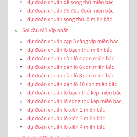
dự đoán chuẩn đề song thủ miền bắc
dự đoán chuẩn đề đầu đuôi miền bắc
dự đoán chuẩn song thủ lô miền bắc
Soi cầu MB Víp nhất
dự đoán chuẩn cặp 3 càng víp miền bắc
dự đoán chuẩn lô bạch thủ miền bắc
dự đoán chuẩn dàn lô 4 con miền bắc
dự đoán chuẩn dàn lô 6 con miền bắc
dự đoán chuẩn dàn lô 8 con miền bắc
dự đoán chuẩn dàn lô 10 con miền bắc
dự đoán chuẩn lô bạch thủ kép miền bắc
dự đoán chuẩn lô song thủ kép miền bắc
dự đoán chuẩn lô xiên 2 miền bắc
dự đoán chuẩn lô xiên 3 miền bắc
dự đoán chuẩn lô xiên 4 miền bắc