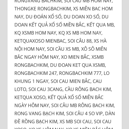
RONGVANG BACHKIM, SOI CẦU MB HOM NAY,
THONGKE RONGBACHKIM, XS MIÊN BAC HOM
NAY, DU ĐOÁN XỔ SỐ, DU DOAN XO SỐ, DU
DOAN KẾT QUẢ XỔ SỐ MIỀN BẮC, KẾT QUA MB,
KQ XSMB HOM NAY, KQ XS MB HOM NAY,
KETQUAXOSO MIENBAC, SOI CÂU 88, XS HÀ
NỘI HOM NAY, SOI CẦU XS MB, XÔ SÔ MIÊN
BĂC NGAY HÔM NAY, XO MIEN BẮC, XSMB
RONGBACHKIM, DU ĐOAN KET QUA XSMB,
RONGBACHKIM 247, RONGBACHKIM 777, LO
KHUNG 1 NGAY, SOI CAU MIEN BẮC, CAU
LOTO, SOI CAU 3CANG, CẦU RÔNG BACH KIM,
KETQUA XOSO, KẾT QUẢ XỔ SỐ MIÊN BẮC
NGÀY HÔM NAY, SOI CÂU MB RÔNG BACH KIM,
RONG VANG BẠCH KIM, SOI CÂU 4 SO VIP, DÀN
ĐỀ RỒNG BẠCH KIM, XS MB SOI CAU, SOI CAU