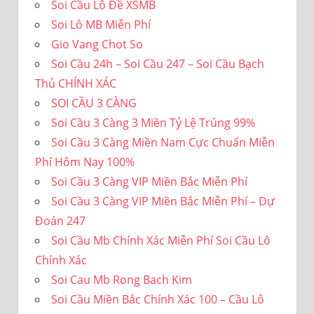
Soi Cầu Lô Đề XSMB
Soi Lô MB Miễn Phí
Gio Vang Chot So
Soi Cầu 24h – Soi Cầu 247 – Soi Cầu Bạch
Thủ CHÍNH XÁC
SOI CẦU 3 CÀNG
Soi Cầu 3 Càng 3 Miền Tỷ Lệ Trúng 99%
Soi Cầu 3 Càng Miền Nam Cực Chuẩn Miễn
Phí Hôm Nay 100%
Soi Cầu 3 Càng VIP Miền Bắc Miễn Phí
Soi Cầu 3 Càng VIP Miền Bắc Miễn Phí – Dự
Đoán 247
Soi Cầu Mb Chính Xác Miễn Phí Soi Cầu Lô
Chính Xác
Soi Cau Mb Rong Bach Kim
Soi Cầu Miền Bắc Chính Xác 100 – Cầu Lô