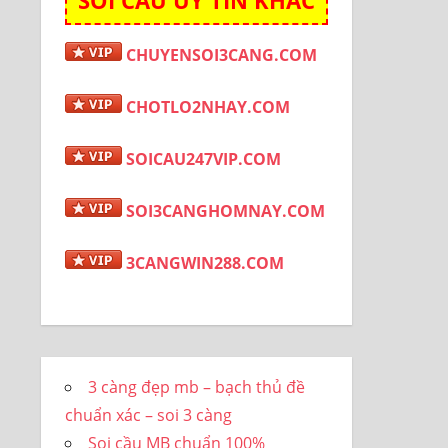
CHUYENSOI3CANG.COM
CHOTLO2NHAY.COM
SOICAU247VIP.COM
SOI3CANGHOMNAY.COM
3CANGWIN288.COM
3 càng đẹp mb – bạch thủ đề
chuẩn xác – soi 3 càng
Soi cầu MB chuẩn 100%