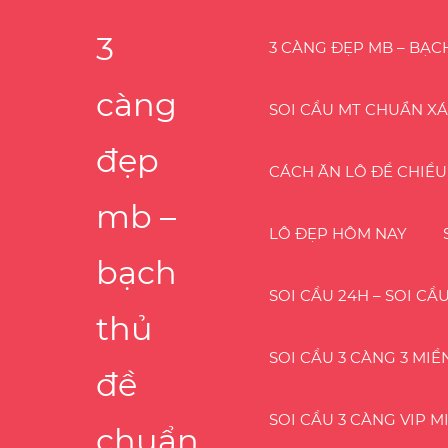
Skip
3
to
3 CÀNG ĐẸP MB – BẠC
content
càng
SOI CẦU MT CHUẨN X
đẹp
CÁCH ĂN LÔ ĐỀ CHIỀU
mb –
LÔ ĐẸP HÔM NAY
bạch
SOI CẦU 24H – SOI CẦ
thủ
SOI CẦU 3 CÀNG 3 MIỀ
đề
SOI CẦU 3 CÀNG VIP M
chuẩn