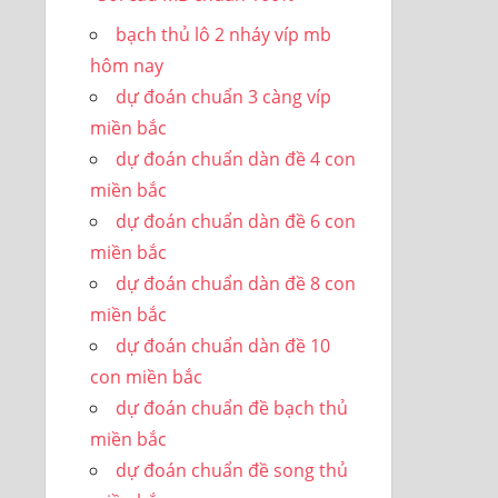
bạch thủ lô 2 nháy víp mb
hôm nay
dự đoán chuẩn 3 càng víp
miền bắc
dự đoán chuẩn dàn đề 4 con
miền bắc
dự đoán chuẩn dàn đề 6 con
miền bắc
dự đoán chuẩn dàn đề 8 con
miền bắc
dự đoán chuẩn dàn đề 10
con miền bắc
dự đoán chuẩn đề bạch thủ
miền bắc
dự đoán chuẩn đề song thủ