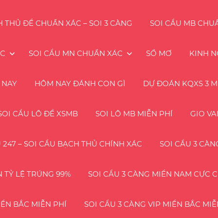
H THỦ ĐỀ CHUẨN XÁC – SOI 3 CÀNG
SOI CẦU MB CHU
ÁC
SOI CẦU MN CHUẨN XÁC
SỔ MƠ
KINH N
 NAY
HÔM NAY ĐÁNH CON GÌ
DỰ ĐOÁN KQXS 3 M
SOI CẦU LÔ ĐỀ XSMB
SOI LÔ MB MIỄN PHÍ
GIO V
U 247 – SOI CẦU BẠCH THỦ CHÍNH XÁC
SOI CẦU 3 CÀN
N TỶ LỆ TRÚNG 99%
SOI CẦU 3 CÀNG MIỀN NAM CỰC 
IỀN BẮC MIỄN PHÍ
SOI CẦU 3 CÀNG VIP MIỀN BẮC MIỄ