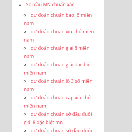
Soi cầu MN chuẩn xác
dự đoán chuẩn bao lô miền
nam
dự đoán chuẩn xíu chủ miền
nam
dự đoán chuẩn giải 8 miền
nam
dự đoán chuẩn giải đặc biệt
miền nam
dự đoán chuẩn lô 3 số miền
nam
dự đoán chuẩn cặp xíu chủ
miền nam
dự đoán chuẩn sớ đầu đuôi
giải 8 đặc biệt mn
dự đoán chuẩn sớ đầu đuôi