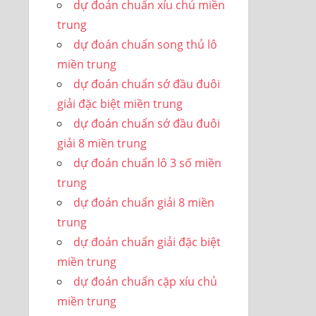
dự đoán chuẩn xíu chủ miền
trung
dự đoán chuẩn song thủ lô
miền trung
dự đoán chuẩn sớ đầu đuôi
giải đặc biệt miền trung
dự đoán chuẩn sớ đầu đuôi
giải 8 miền trung
dự đoán chuẩn lô 3 số miền
trung
dự đoán chuẩn giải 8 miền
trung
dự đoán chuẩn giải đặc biệt
miền trung
dự đoán chuẩn cặp xíu chủ
miền trung