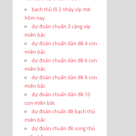
bạch thủ lô 2 nháy víp mb
hôm nay
dự đoán chuẩn 3 càng víp
miền bắc
dự đoán chuẩn dàn đề 4 con
miền bắc
dự đoán chuẩn dàn đề 6 con
miền bắc
dự đoán chuẩn dàn đề 8 con
miền bắc
dự đoán chuẩn dàn đề 10
con miền bắc
dự đoán chuẩn đề bạch thủ
miền bắc
dự đoán chuẩn đề song thủ