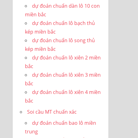
dự đoán chuẩn dàn lô 10 con
miền bắc
dự đoán chuẩn lô bạch thủ
kép miền bắc
dự đoán chuẩn lô song thủ
kép miền bắc
dự đoán chuẩn lô xiên 2 miền
bắc
dự đoán chuẩn lô xiên 3 miền
bắc
dự đoán chuẩn lô xiên 4 miền
bắc
Soi cầu MT chuẩn xác
dự đoán chuẩn bao lô miền
trung