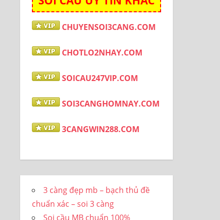
CHUYENSOI3CANG.COM
CHOTLO2NHAY.COM
SOICAU247VIP.COM
SOI3CANGHOMNAY.COM
3CANGWIN288.COM
3 càng đẹp mb – bạch thủ đề
chuẩn xác – soi 3 càng
Soi cầu MB chuẩn 100%