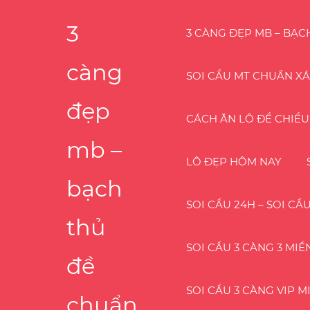
Skip
3
to
3 CÀNG ĐẸP MB – BẠC
content
càng
SOI CẦU MT CHUẨN X
đẹp
CÁCH ĂN LÔ ĐỀ CHIỀU
mb –
LÔ ĐẸP HÔM NAY
bạch
SOI CẦU 24H – SOI CẦ
thủ
SOI CẦU 3 CÀNG 3 MIỀ
đề
SOI CẦU 3 CÀNG VIP M
chuẩn