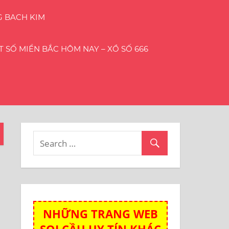
G BACH KIM
 SỐ MIỀN BẮC HÔM NAY – XỔ SỐ 666
NHỮNG TRANG WEB
SOI CẦU UY TÍN KHÁC