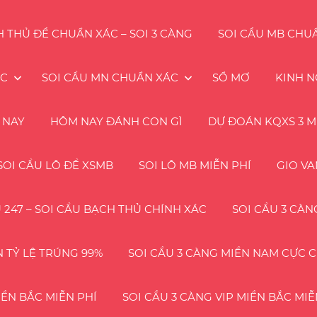
H THỦ ĐỀ CHUẨN XÁC – SOI 3 CÀNG
SOI CẦU MB CHU
ÁC
SOI CẦU MN CHUẨN XÁC
SỔ MƠ
KINH N
 NAY
HÔM NAY ĐÁNH CON GÌ
DỰ ĐOÁN KQXS 3 M
SOI CẦU LÔ ĐỀ XSMB
SOI LÔ MB MIỄN PHÍ
GIO V
U 247 – SOI CẦU BẠCH THỦ CHÍNH XÁC
SOI CẦU 3 CÀN
N TỶ LỆ TRÚNG 99%
SOI CẦU 3 CÀNG MIỀN NAM CỰC 
IỀN BẮC MIỄN PHÍ
SOI CẦU 3 CÀNG VIP MIỀN BẮC MIỄ