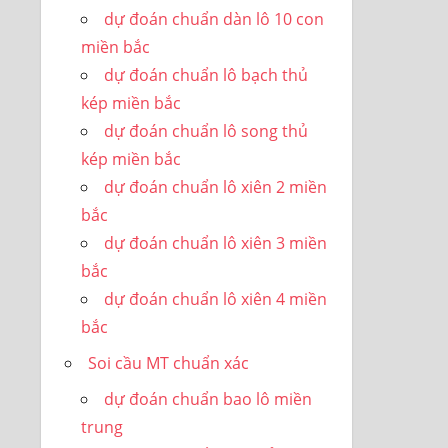
dự đoán chuẩn dàn lô 10 con
miền bắc
dự đoán chuẩn lô bạch thủ
kép miền bắc
dự đoán chuẩn lô song thủ
kép miền bắc
dự đoán chuẩn lô xiên 2 miền
bắc
dự đoán chuẩn lô xiên 3 miền
bắc
dự đoán chuẩn lô xiên 4 miền
bắc
Soi cầu MT chuẩn xác
dự đoán chuẩn bao lô miền
trung