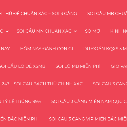
H THỦ ĐỀ CHUẨN XÁC – SOI 3 CÀNG
SOI CẦU MB CHU
ÁC
SOI CẦU MN CHUẨN XÁC
SỔ MƠ
KINH N
 NAY
HÔM NAY ĐÁNH CON GÌ
DỰ ĐOÁN KQXS 3 M
SOI CẦU LÔ ĐỀ XSMB
SOI LÔ MB MIỄN PHÍ
GIO V
U 247 – SOI CẦU BẠCH THỦ CHÍNH XÁC
SOI CẦU 3 CÀN
N TỶ LỆ TRÚNG 99%
SOI CẦU 3 CÀNG MIỀN NAM CỰC 
IỀN BẮC MIỄN PHÍ
SOI CẦU 3 CÀNG VIP MIỀN BẮC MIỄ