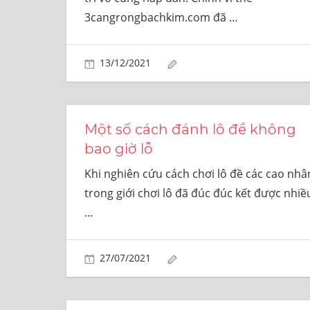
ngàn
3cangrongbachkim.com đã
…
khách
hàng
trên
13/12/2021
cả
nước.
Một số cách đánh lô đề không
bao giờ lỗ
Khi nghiên cứu cách chơi lô đề các cao nhâ
trong giới chơi lô đã đúc đúc kết được nhiề
…
27/07/2021