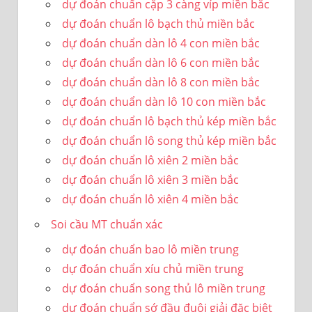
dự đoán chuẩn cặp 3 càng víp miền bắc
dự đoán chuẩn lô bạch thủ miền bắc
dự đoán chuẩn dàn lô 4 con miền bắc
dự đoán chuẩn dàn lô 6 con miền bắc
dự đoán chuẩn dàn lô 8 con miền bắc
dự đoán chuẩn dàn lô 10 con miền bắc
dự đoán chuẩn lô bạch thủ kép miền bắc
dự đoán chuẩn lô song thủ kép miền bắc
dự đoán chuẩn lô xiên 2 miền bắc
dự đoán chuẩn lô xiên 3 miền bắc
dự đoán chuẩn lô xiên 4 miền bắc
Soi cầu MT chuẩn xác
dự đoán chuẩn bao lô miền trung
dự đoán chuẩn xíu chủ miền trung
dự đoán chuẩn song thủ lô miền trung
dự đoán chuẩn sớ đầu đuôi giải đặc biệt