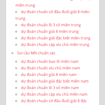
miền trung
dự đoán chuẩn sớ đầu đuôi giải 8 miền
trung
dự đoán chuẩn lô 3 số miền trung
dự đoán chuẩn giải 8 miền trung
dự đoán chuẩn giải đặc biệt miền trung
dự đoán chuẩn cặp xíu chủ miền trung
Soi cầu MN chuẩn xác
dự đoán chuẩn bao lô miền nam
dự đoán chuẩn xíu chủ miền nam
dự đoán chuẩn giải 8 miền nam
dự đoán chuẩn giải đặc biệt miền nam
dự đoán chuẩn lô 3 số miền nam
dự đoán chuẩn cặp xíu chủ miền nam
dự đoán chuẩn sớ đầu đuôi giải 8 đặc