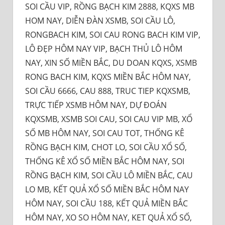
SOI CẦU VIP, RỒNG BẠCH KIM 2888, KQXS MB
HOM NAY, DIỄN ĐÀN XSMB, SOI CẦU LÔ,
RONGBACH KIM, SOI CAU RONG BACH KIM VIP,
LÔ ĐẸP HÔM NAY VIP, BẠCH THỦ LÔ HÔM
NAY, XIN SỐ MIỀN BẮC, DU DOAN KQXS, XSMB
RONG BACH KIM, KQXS MIỀN BẮC HÔM NAY,
SOI CẦU 6666, CAU 888, TRUC TIEP KQXSMB,
TRỰC TIẾP XSMB HÔM NAY, DỰ ĐOÁN
KQXSMB, XSMB SOI CAU, SOI CAU VIP MB, XỔ
SỐ MB HÔM NAY, SOI CAU TOT, THỐNG KÊ
RỒNG BẠCH KIM, CHOT LO, SOI CẦU XỔ SỐ,
THỐNG KÊ XỔ SỐ MIỀN BẮC HÔM NAY, SOI
RỒNG BẠCH KIM, SOI CẦU LÔ MIỀN BẮC, CAU
LO MB, KẾT QUẢ XỔ SỐ MIỀN BẮC HÔM NAY
HÔM NAY, SOI CẦU 188, KẾT QUẢ MIỀN BẮC
HÔM NAY, XO SO HÔM NAY, KET QUẢ XỔ SỐ,