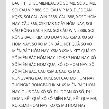
BẠCH THỦ, SOMIENBAC, XÔ SỐ MB, SỐ XO MB,
SOI CAU VIP 888, SOI CẦU VIP MB, DỰ ĐOÁN
KQXS, SOI CAU WIN 2888, CẦU 888, XOSO HOM
NAY, CẦU 666, XSKTMB NGÀY HÔM NAY, SOI
CÂU RÔNG BACH KIM, SOI CẦU WIN 2888, SOI
RÔNG BACH KIM, DU DOAN KQ XSMB, XO SỐ
HOM NAY, SO XÔ MIÊN BẮC, KẾT QUẢ SỔ XÔ
MIÊN BẮC HÔM NAY, XSMB XSMN KẾT QUẢ XỐ
SỐ MIỀN BẮC HÔM NAY, LO ĐEP HOM NAY, XỔ
SỐ MIỀN BẮC HOM QUA, XỔ SO HOM NAY, SÔ
XÔ MIÊN BÂC, CÂU XSMB, CAU XS MB,
RONGVANG BACHKIM, SOI CẦU MB HOM NAY,
THONGKE RONGBACHKIM, XS MIÊN BAC HOM
NAY, DU ĐOÁN XỔ SỐ, DU DOAN XO SỐ, DU
DOAN KẾT QUẢ XỔ SỐ MIỀN BẮC, KẾT QUA MB,
KQ XSMB HOM NAY, KQ XS MB HOM NAY,