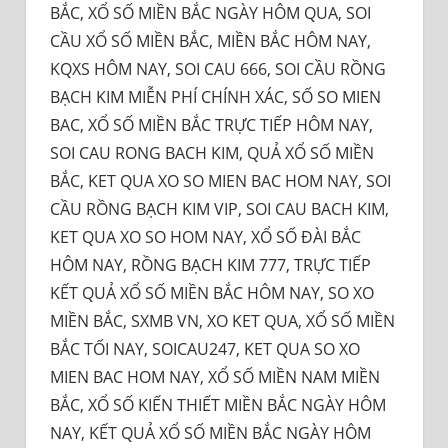
BẮC, XỔ SỐ MIỀN BẮC NGÀY HÔM QUA, SOI
CẦU XỔ SỐ MIỀN BẮC, MIỀN BẮC HÔM NAY,
KQXS HÔM NAY, SOI CAU 666, SOI CẦU RỒNG
BẠCH KIM MIỄN PHÍ CHÍNH XÁC, SỐ SO MIEN
BAC, XỔ SỐ MIỀN BẮC TRỰC TIẾP HÔM NAY,
SOI CAU RONG BACH KIM, QUẢ XỔ SỐ MIỀN
BẮC, KET QUA XO SO MIEN BAC HOM NAY, SOI
CẦU RỒNG BẠCH KIM VIP, SOI CAU BACH KIM,
KET QUA XO SO HOM NAY, XỔ SỐ ĐÀI BẮC
HÔM NAY, RỒNG BẠCH KIM 777, TRỰC TIẾP
KẾT QUẢ XỔ SỐ MIỀN BẮC HÔM NAY, SO XO
MIỀN BẮC, SXMB VN, XO KET QUA, XỔ SỐ MIỀN
BẮC TỐI NAY, SOICAU247, KET QUA SO XO
MIEN BAC HOM NAY, XỔ SỐ MIỀN NAM MIỀN
BẮC, XỔ SỐ KIẾN THIẾT MIỀN BẮC NGÀY HÔM
NAY, KẾT QUẢ XỔ SỐ MIỀN BẮC NGÀY HÔM