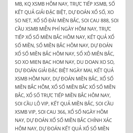
MB, KQ XSMB HÔM NAY, TRỰC TIẾP XSMB, SỐ
KẾT QUẢ GIẢI ĐẶC BIỆT, DỰ ĐOÁN XỔ SỐ, XO
SO NET, XỔ SỐ ĐÀI MIỀN BẮC, SOI CAU 888, SOI
CẦU XSMB MIỄN PHÍ NGÀY HÔM NAY, TRỰC
TIẾP XỔ SỐ MIỀN BẮC HÔM NAY, KẾT QUẢ XỔ
SỐ MIỀN, SỐ MIỀN BẮC HÔM NAY, DỰ ĐOÁN
XỔ SỐ MIỀN BẮC HÔM NAY, SỔ XÔ MIÊN BẮC,
SO XO MIEN BAC HOM NAY, DU DOAN XO SO,
DỰ ĐOÁN GIẢI ĐẶC BIỆT NGÀY MAI, KẾT QUẢ
XSMB HÔM NAY, DỰ ĐOÁN MIỀN BẮC, XỔ SỐ
MIỀN BẮC HÔM, XỔ SỐ MIỀN BẮC XỔ SỐ MIỀN
BẮC, XỔ SỐ TRỰC TIẾP MIỀN BẮC HÔM NAY,
SOI CẦU LÔ VIP, KẾT QUẢ MIỀN BẮC, SOI CẦU
XSMB VIP, SOI CAU 366, XỔ SỐ NGÀY HÔM
NAY, DỰ ĐOÁN XỔ SỐ MIỀN BẮC CHÍNH XÁC
HÔM NAY, DỰ ĐOÁN KẾT QUẢ XỔ SỐ MIỀN