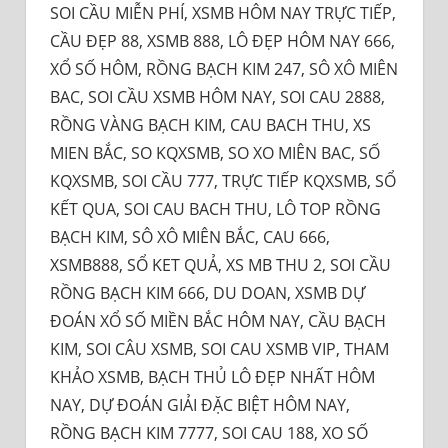
SOI CẦU MIỄN PHÍ, XSMB HÔM NAY TRỰC TIẾP,
CẦU ĐẸP 88, XSMB 888, LÔ ĐẸP HÔM NAY 666,
XỔ SỐ HÔM, RỒNG BẠCH KIM 247, SÔ XÔ MIÊN
BAC, SOI CẦU XSMB HÔM NAY, SOI CAU 2888,
RỒNG VÀNG BẠCH KIM, CAU BACH THU, XS
MIEN BẮC, SO KQXSMB, SO XO MIÊN BAC, SỐ
KQXSMB, SOI CẦU 777, TRỰC TIẾP KQXSMB, SỔ
KẾT QUA, SOI CAU BACH THU, LÔ TOP RỒNG
BẠCH KIM, SÔ XÔ MIÊN BẮC, CAU 666,
XSMB888, SỔ KET QUẢ, XS MB THU 2, SOI CẦU
RỒNG BẠCH KIM 666, DU DOAN, XSMB DỰ
ĐOÁN XỔ SỐ MIỀN BẮC HÔM NAY, CẦU BẠCH
KIM, SOI CÂU XSMB, SOI CAU XSMB VIP, THAM
KHẢO XSMB, BẠCH THỦ LÔ ĐẸP NHẤT HÔM
NAY, DỰ ĐOÁN GIẢI ĐẶC BIỆT HÔM NAY,
RỒNG BẠCH KIM 7777, SOI CAU 188, XO SỐ