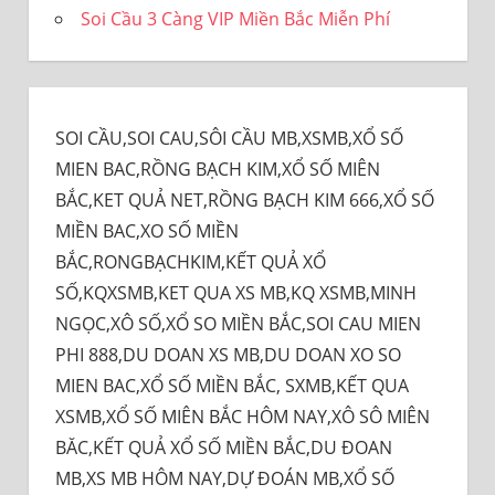
Soi Cầu 3 Càng VIP Miền Bắc Miễn Phí
SOI CẦU,SOI CAU,SÔI CẦU MB,XSMB,XỔ SỐ
MIEN BAC,RỒNG BẠCH KIM,XỔ SỐ MIÊN
BẮC,KET QUẢ NET,RỒNG BẠCH KIM 666,XỔ SỐ
MIỀN BAC,XO SỐ MIỀN
BẮC,RONGBẠCHKIM,KẾT QUẢ XỔ
SỐ,KQXSMB,KET QUA XS MB,KQ XSMB,MINH
NGỌC,XÔ SỐ,XỔ SO MIỀN BẮC,SOI CAU MIEN
PHI 888,DU DOAN XS MB,DU DOAN XO SO
MIEN BAC,XỔ SỐ MIỀN BẮC, SXMB,KẾT QUA
XSMB,XỔ SỐ MIÊN BẮC HÔM NAY,XÔ SÔ MIÊN
BĂC,KẾT QUẢ XỔ SỐ MIỀN BẮC,DU ĐOAN
MB,XS MB HÔM NAY,DỰ ĐOÁN MB,XỔ SỐ