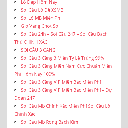
Lô Đẹp Hôm Nay
Soi Cầu Lô Đề XSMB
Soi Lô MB Miễn Phí
Gio Vang Chot So
Soi Cầu 24h – Soi Cầu 247 – Soi Cầu Bạch
Thủ CHÍNH XÁC
SOI CẦU 3 CÀNG
Soi Cầu 3 Càng 3 Miền Tỷ Lệ Trúng 99%
Soi Cầu 3 Càng Miền Nam Cực Chuẩn Miễn
Phí Hôm Nay 100%
Soi Cầu 3 Càng VIP Miền Bắc Miễn Phí
Soi Cầu 3 Càng VIP Miền Bắc Miễn Phí – Dự
Đoán 247
Soi Cầu Mb Chính Xác Miễn Phí Soi Cầu Lô
Chính Xác
Soi Cau Mb Rong Bach Kim