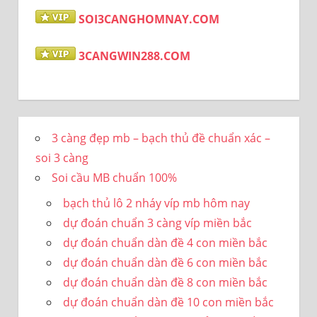
SOI3CANGHOMNAY.COM
3CANGWIN288.COM
3 càng đẹp mb – bạch thủ đề chuẩn xác –
soi 3 càng
Soi cầu MB chuẩn 100%
bạch thủ lô 2 nháy víp mb hôm nay
dự đoán chuẩn 3 càng víp miền bắc
dự đoán chuẩn dàn đề 4 con miền bắc
dự đoán chuẩn dàn đề 6 con miền bắc
dự đoán chuẩn dàn đề 8 con miền bắc
dự đoán chuẩn dàn đề 10 con miền bắc