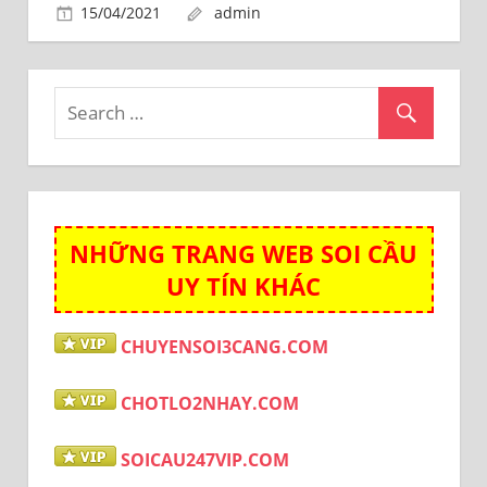
15/04/2021
admin
cả
nước.
NHỮNG TRANG WEB SOI CẦU
UY TÍN KHÁC
CHUYENSOI3CANG.COM
CHOTLO2NHAY.COM
SOICAU247VIP.COM