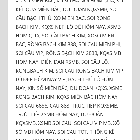
XỔ SỐ MIỀN BẮC, XỔ SỐ HÀ NỘI HÔM QUA, SỔ
KẾT QUẢ MIỀN BẮC, DU DOAN KQXSMB, SOI
CẦU BẠCH THỦ, XO MIEN BAC, SOI RONG
BACH KIM, KQXS NET, LÔ ĐỀ HÔM NAY, XSMB
HOM QUA, SOI CẦU BẠCH KIM, XOSO MIEN
BAC, RỒNG BẠCH KIM 888, SOI CAU MIEN PHI,
SOI CẦU VIP, RỒNG BẠCH KIM 2888, KQXS MB
HOM NAY, DIỄN ĐÀN XSMB, SOI CẦU LÔ,
RONGBACH KIM, SOI CAU RONG BACH KIM VIP,
LÔ ĐẸP HÔM NAY VIP, BẠCH THỦ LÔ HÔM
NAY, XIN SỐ MIỀN BẮC, DU DOAN KQXS, XSMB
RONG BACH KIM, KQXS MIỀN BẮC HÔM NAY,
SOI CẦU 6666, CAU 888, TRUC TIEP KQXSMB,
TRỰC TIẾP XSMB HÔM NAY, DỰ ĐOÁN
KQXSMB, XSMB SOI CAU, SOI CAU VIP MB, XỔ
SỐ MB HÔM NAY, SOI CAU TOT, THỐNG KÊ