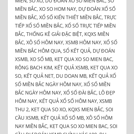
MIỀN, SỐ XO, DU ĐOAN XO SO MIEN BAC, SỐ
MIỀN BẮC, XO SO HOM NAY, DỰ ĐOÁN XỔ SỐ
MIỀN BẮC, XỔ SỐ KIẾN THIẾT MIỀN BẮC, TRỰC
TIẾP XỔ SỐ MIỀN BẮC, XỔ SỐ TRỰC TIẾP MIỀN
BẮC, THỐNG KÊ GIẢI ĐẶC BIỆT, KQXS MIỀN
BẮC, XÔ SỐ HÔM NAY, XSMB HÔM NAY, XỔ SỐ
MIỀN BẮC HÔM QUA, SỔ KẾT QUẢ, DỰ ĐOÁN
XSMB, XO SỐ MB, KET QUA XO SO MIEN BAC,
RÔNG BACH KIM, KẾT QUẢ XSMB, KET QUA XO
SO, KẾT QUẢ NET, DU DOAN MB, KẾT QUẢ XỔ
SỐ MIỀN BẮC NGÀY HÔM NAY, XỔ SỐ MIỀN
BẮC NGÀY HÔM NAY, XỔ SỐ ĐÀI BẮC, LÔ ĐẸP
HÔM NAY, KẾT QUẢ XỔ SỐ HÔM NAY, XSMB
THU 2, KET QUA SO XO, KQXS MIEN BẮC, SOI
CẦU XSMB, KẾT QUẢ XỔ SỐ MB, XÔ SỐ HÔM
NAY MIỀN BẮC, KET QUA SO XO MIEN BAC, SOI