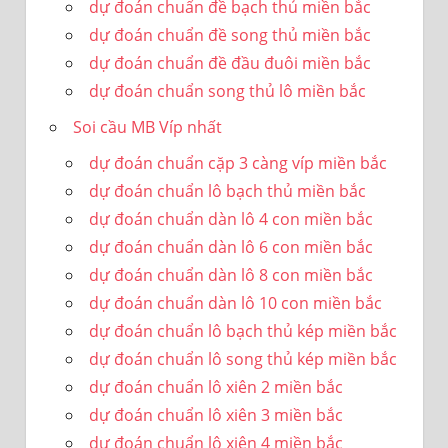
dự đoán chuẩn đề bạch thủ miền bắc
dự đoán chuẩn đề song thủ miền bắc
dự đoán chuẩn đề đầu đuôi miền bắc
dự đoán chuẩn song thủ lô miền bắc
Soi cầu MB Víp nhất
dự đoán chuẩn cặp 3 càng víp miền bắc
dự đoán chuẩn lô bạch thủ miền bắc
dự đoán chuẩn dàn lô 4 con miền bắc
dự đoán chuẩn dàn lô 6 con miền bắc
dự đoán chuẩn dàn lô 8 con miền bắc
dự đoán chuẩn dàn lô 10 con miền bắc
dự đoán chuẩn lô bạch thủ kép miền bắc
dự đoán chuẩn lô song thủ kép miền bắc
dự đoán chuẩn lô xiên 2 miền bắc
dự đoán chuẩn lô xiên 3 miền bắc
dự đoán chuẩn lô xiên 4 miền bắc