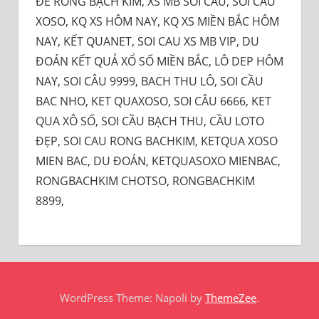
ĐỀ RỒNG BẠCH KIM, XS MB SOI CAU, SOI CAU
XOSO, KQ XS HÔM NAY, KQ XS MIỀN BẮC HÔM
NAY, KẾT QUANET, SOI CAU XS MB VIP, DU
ĐOÁN KẾT QUẢ XỔ SỐ MIỀN BẮC, LÔ DEP HÔM
NAY, SOI CÂU 9999, BACH THU LÔ, SOI CẦU
BAC NHO, KET QUAXOSO, SOI CÂU 6666, KET
QUA XÔ SỐ, SOI CẦU BẠCH THU, CẦU LOTO
ĐẸP, SOI CAU RONG BACHKIM, KETQUA XOSO
MIEN BAC, DU ĐOÁN, KETQUASOXO MIENBAC,
RONGBACHKIM CHOTSO, RONGBACHKIM
8899,
WordPress Theme: Napoli by
ThemeZee
.