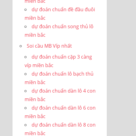
miền bắc
dự đoán chuẩn đề đầu đuôi
miền bắc
dự đoán chuẩn song thủ lô
miền bắc
Soi cầu MB Víp nhất
dự đoán chuẩn cặp 3 càng
víp miền bắc
dự đoán chuẩn lô bạch thủ
miền bắc
dự đoán chuẩn dàn lô 4 con
miền bắc
dự đoán chuẩn dàn lô 6 con
miền bắc
dự đoán chuẩn dàn lô 8 con
miền bắc