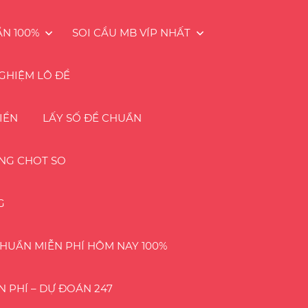
ẨN 100%
SOI CẦU MB VÍP NHẤT
GHIỆM LÔ ĐỀ
IỀN
LẤY SỐ ĐỀ CHUẨN
ANG CHOT SO
G
CHUẨN MIỄN PHÍ HÔM NAY 100%
N PHÍ – DỰ ĐOÁN 247