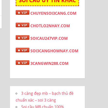
CHUYENSOI3CANG.COM
CHOTLO2NHAY.COM
SOICAU247VIP.COM
SOI3CANGHOMNAY.COM
3CANGWIN288.COM
3 càng đẹp mb – bạch thủ đề
chuẩn xác – soi 3 càng
Soi cầu MB chuẩn 100%