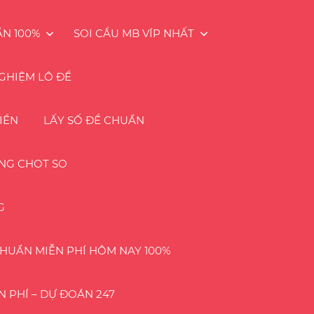
ẨN 100%
SOI CẦU MB VÍP NHẤT
GHIỆM LÔ ĐỀ
IỀN
LẤY SỐ ĐỀ CHUẨN
ANG CHOT SO
G
CHUẨN MIỄN PHÍ HÔM NAY 100%
N PHÍ – DỰ ĐOÁN 247