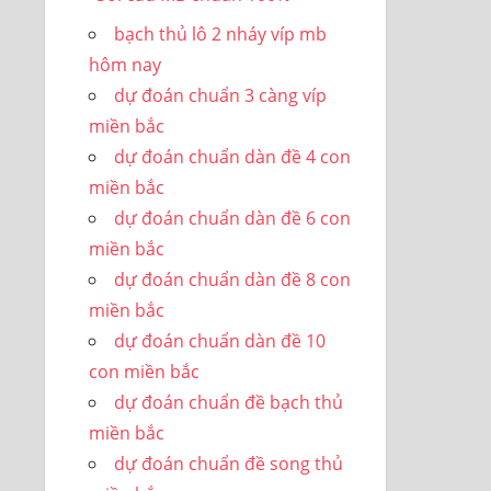
bạch thủ lô 2 nháy víp mb
hôm nay
dự đoán chuẩn 3 càng víp
miền bắc
dự đoán chuẩn dàn đề 4 con
miền bắc
dự đoán chuẩn dàn đề 6 con
miền bắc
dự đoán chuẩn dàn đề 8 con
miền bắc
dự đoán chuẩn dàn đề 10
con miền bắc
dự đoán chuẩn đề bạch thủ
miền bắc
dự đoán chuẩn đề song thủ