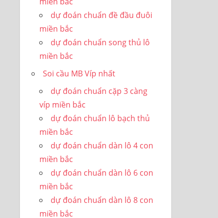
miền bắc
dự đoán chuẩn đề đầu đuôi
miền bắc
dự đoán chuẩn song thủ lô
miền bắc
Soi cầu MB Víp nhất
dự đoán chuẩn cặp 3 càng
víp miền bắc
dự đoán chuẩn lô bạch thủ
miền bắc
dự đoán chuẩn dàn lô 4 con
miền bắc
dự đoán chuẩn dàn lô 6 con
miền bắc
dự đoán chuẩn dàn lô 8 con
miền bắc