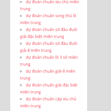
dự đoán chuẩn xíu chủ miền
trung
dự đoán chuẩn song thủ lô
miền trung
dự đoán chuẩn sớ đầu đuôi
giải đặc biệt miền trung
dự đoán chuẩn sớ đầu đuôi
giải 8 miền trung
dự đoán chuẩn lô 3 số miền
trung
dự đoán chuẩn giải 8 miền
trung
dự đoán chuẩn giải đặc biệt
miền trung
dự đoán chuẩn cặp xíu chủ
miền trung