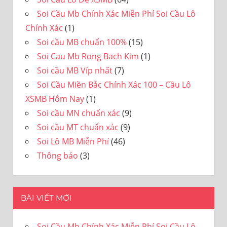
Soi Cầu Mb Chính Xác Miễn Phí Soi Cầu Lô
Chính Xác
(1)
Soi cầu MB chuẩn 100%
(15)
Soi Cau Mb Rong Bach Kim
(1)
Soi cầu MB Víp nhất
(7)
Soi Cầu Miền Bắc Chính Xác 100 – Cầu Lô
XSMB Hôm Nay
(1)
Soi cầu MN chuẩn xác
(9)
Soi cầu MT chuẩn xác
(9)
Soi Lô MB Miễn Phí
(46)
Thông báo
(3)
BÀI VIẾT MỚI
Soi Cầu Mb Chính Xác Miễn Phí Soi Cầu Lô