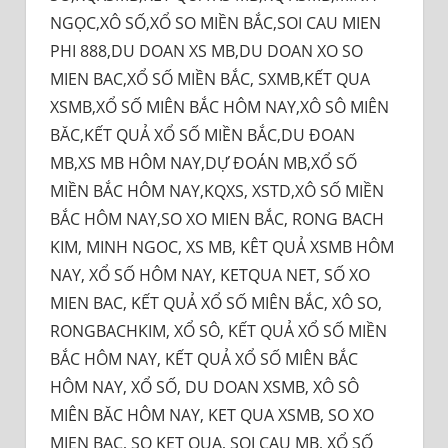
NGỌC,XÔ SỐ,XỔ SO MIỀN BẮC,SOI CAU MIEN
PHI 888,DU DOAN XS MB,DU DOAN XO SO
MIEN BAC,XỔ SỐ MIỀN BẮC, SXMB,KẾT QUA
XSMB,XỔ SỐ MIÊN BẮC HÔM NAY,XÔ SÔ MIÊN
BĂC,KẾT QUẢ XỔ SỐ MIỀN BẮC,DU ĐOAN
MB,XS MB HÔM NAY,DỰ ĐOÁN MB,XỔ SỐ
MIỀN BẮC HÔM NAY,KQXS, XSTD,XÔ SỐ MIỀN
BẮC HÔM NAY,SO XO MIEN BẮC, RONG BACH
KIM, MINH NGOC, XS MB, KÊT QUẢ XSMB HÔM
NAY, XỔ SỐ HÔM NAY, KETQUA NET, SỐ XO
MIEN BAC, KẾT QUẢ XỔ SỐ MIÊN BẮC, XÔ SO,
RONGBACHKIM, XỔ SÔ, KẾT QUẢ XỔ SỐ MIỀN
BẮC HÔM NAY, KẾT QUẢ XỔ SỐ MIÊN BẮC
HÔM NAY, XỔ SỐ, DU DOAN XSMB, XÔ SÔ
MIÊN BĂC HÔM NAY, KET QUA XSMB, SO XO
MIEN BAC, SO KET QUA, SOI CAU MB, XỔ SỐ