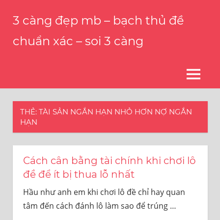
Skip
3 càng đẹp mb – bạch thủ đề
to
content
chuẩn xác – soi 3 càng
Chúng
tôi
tự
MENU
hào
là
sự
THẺ:
TÀI SẢN NGẮN HẠN NHỎ HƠN NỢ NGẮN
lựa
HẠN
chọn
hàng
đầu
Cách cân bằng tài chính khi chơi lô
của
đề để ít bị thua lỗ nhất
hàng
ngàn
Hầu như anh em khi chơi lô đề chỉ hay quan
khách
tâm đến cách đánh lô làm sao để trúng
…
hàng
trên