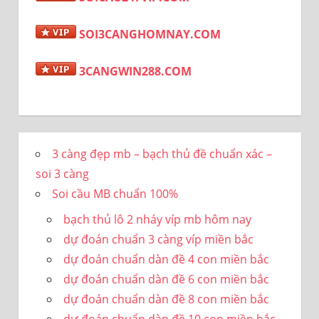
SOI3CANGHOMNAY.COM
3CANGWIN288.COM
3 càng đẹp mb – bạch thủ đề chuẩn xác –
soi 3 càng
Soi cầu MB chuẩn 100%
bạch thủ lô 2 nháy víp mb hôm nay
dự đoán chuẩn 3 càng víp miền bắc
dự đoán chuẩn dàn đề 4 con miền bắc
dự đoán chuẩn dàn đề 6 con miền bắc
dự đoán chuẩn dàn đề 8 con miền bắc
dự đoán chuẩn dàn đề 10 con miền bắc