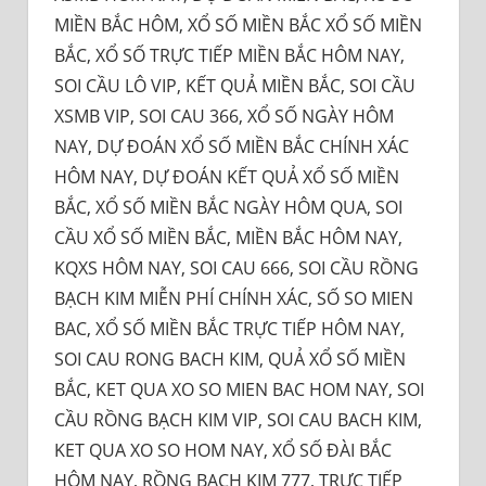
MIỀN BẮC HÔM, XỔ SỐ MIỀN BẮC XỔ SỐ MIỀN
BẮC, XỔ SỐ TRỰC TIẾP MIỀN BẮC HÔM NAY,
SOI CẦU LÔ VIP, KẾT QUẢ MIỀN BẮC, SOI CẦU
XSMB VIP, SOI CAU 366, XỔ SỐ NGÀY HÔM
NAY, DỰ ĐOÁN XỔ SỐ MIỀN BẮC CHÍNH XÁC
HÔM NAY, DỰ ĐOÁN KẾT QUẢ XỔ SỐ MIỀN
BẮC, XỔ SỐ MIỀN BẮC NGÀY HÔM QUA, SOI
CẦU XỔ SỐ MIỀN BẮC, MIỀN BẮC HÔM NAY,
KQXS HÔM NAY, SOI CAU 666, SOI CẦU RỒNG
BẠCH KIM MIỄN PHÍ CHÍNH XÁC, SỐ SO MIEN
BAC, XỔ SỐ MIỀN BẮC TRỰC TIẾP HÔM NAY,
SOI CAU RONG BACH KIM, QUẢ XỔ SỐ MIỀN
BẮC, KET QUA XO SO MIEN BAC HOM NAY, SOI
CẦU RỒNG BẠCH KIM VIP, SOI CAU BACH KIM,
KET QUA XO SO HOM NAY, XỔ SỐ ĐÀI BẮC
HÔM NAY, RỒNG BẠCH KIM 777, TRỰC TIẾP