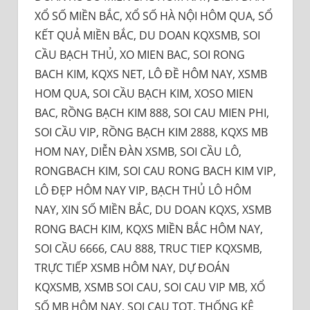
XỔ SỐ MIỀN BẮC, XỔ SỐ HÀ NỘI HÔM QUA, SỔ
KẾT QUẢ MIỀN BẮC, DU DOAN KQXSMB, SOI
CẦU BẠCH THỦ, XO MIEN BAC, SOI RONG
BACH KIM, KQXS NET, LÔ ĐỀ HÔM NAY, XSMB
HOM QUA, SOI CẦU BẠCH KIM, XOSO MIEN
BAC, RỒNG BẠCH KIM 888, SOI CAU MIEN PHI,
SOI CẦU VIP, RỒNG BẠCH KIM 2888, KQXS MB
HOM NAY, DIỄN ĐÀN XSMB, SOI CẦU LÔ,
RONGBACH KIM, SOI CAU RONG BACH KIM VIP,
LÔ ĐẸP HÔM NAY VIP, BẠCH THỦ LÔ HÔM
NAY, XIN SỐ MIỀN BẮC, DU DOAN KQXS, XSMB
RONG BACH KIM, KQXS MIỀN BẮC HÔM NAY,
SOI CẦU 6666, CAU 888, TRUC TIEP KQXSMB,
TRỰC TIẾP XSMB HÔM NAY, DỰ ĐOÁN
KQXSMB, XSMB SOI CAU, SOI CAU VIP MB, XỔ
SỐ MB HÔM NAY, SOI CAU TOT, THỐNG KÊ