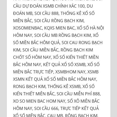
CẦU DỰ ĐOÁN XSMB CHÍNH XÁC 100, DU
ĐOÁN MB, SOI CẦU 888, THỐNG KÊ XỔ SỐ
MIỀN BẮC, SOI CẦU RỒNG BẠCH KIM,
XOSOMIENBAC, KQXS MIEN BAC, XỔ SỐ HÀ NỘI
HÔM NAY, SOI CẦU MB RỒNG BẠCH KIM, XỔ
SỐ MIỀN BẮC HÔM QUẢ, SOI CAU RONG BẠCH
KIM, SOI CẦU MIỀN BẮC, RỒNG BẠCH KIM
CHỐT SỐ HÔM NAY, XỔ SỐ KIẾN THIẾT MIỀN
BẮC HÔM NAY, KẾT QUẢ XỔ SỐ XSMB, XỔ SỐ
MIỀN BẮC TRỰC TIẾP, XSMBHOM NAY, XSMB
XSMN KẾT QUẢ XỔ SỐ MIỀN BẮC HÔM NAY,
RONG BẠCH KIM, THỐNG KÊ XSMB, XỔ SỐ
KIẾN THIẾT MIÊN BẮC, SOI CẦU MIỄN PHÍ 888,
XO SO MIEN BAC HOM NAY, SỔ XÔ MIÊN BẮC
HÔM NAY, SOI CẦU 666, TRỰC TIẾP KẾT QUẢ
XỔ SỐ MIỀN BẮC, CAU MB, RÔNG BẠCH KIM,