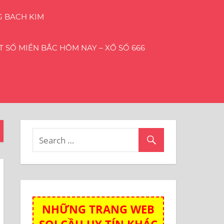
G BACH KIM
 SỐ MIỀN BẮC HÔM NAY – XỔ SỐ 666
NHỮNG TRANG WEB
SOI CẦU UY TÍN KHÁC