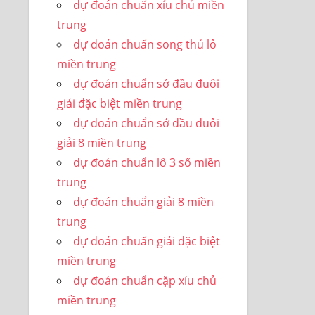
dự đoán chuẩn xíu chủ miền
trung
dự đoán chuẩn song thủ lô
miền trung
dự đoán chuẩn sớ đầu đuôi
giải đặc biệt miền trung
dự đoán chuẩn sớ đầu đuôi
giải 8 miền trung
dự đoán chuẩn lô 3 số miền
trung
dự đoán chuẩn giải 8 miền
trung
dự đoán chuẩn giải đặc biệt
miền trung
dự đoán chuẩn cặp xíu chủ
miền trung