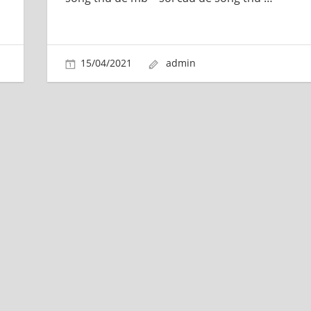
15/04/2021
admin