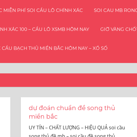
C MIỄN PHÍ SOI CẦU LÔ CHÍNH XÁC
SOI CAU MB RON
ÍNH XÁC 100 – CẦU LÔ XSMB HÔM NAY
GIỜ VÀNG CHỐT
 CẦU BẠCH THỦ MIỀN BẮC HÔM NAY – XỔ SỐ
dự đoán chuẩn đề song thủ
miền bắc
UY TÍN – CHẤT LƯỢNG – HIỆU QUẢ soi cầu
song thủ đề mb – soi cầu đề song thủ
…