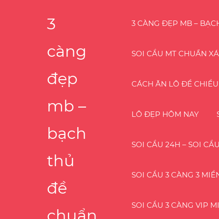
Skip
3
to
3 CÀNG ĐẸP MB – BẠC
content
càng
SOI CẦU MT CHUẨN X
đẹp
CÁCH ĂN LÔ ĐỀ CHIỀU
mb –
LÔ ĐẸP HÔM NAY
bạch
SOI CẦU 24H – SOI CẦ
thủ
SOI CẦU 3 CÀNG 3 MIỀ
đề
SOI CẦU 3 CÀNG VIP M
chuẩn