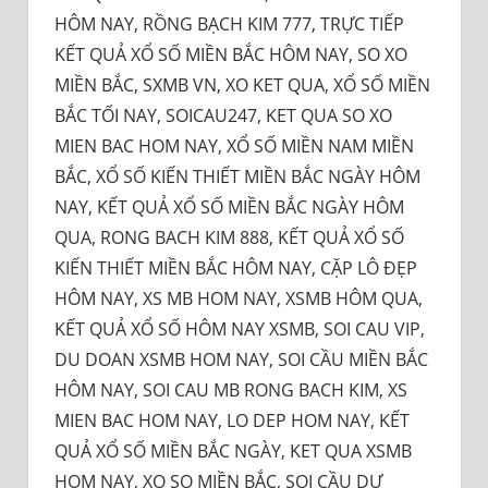
HÔM NAY, RỒNG BẠCH KIM 777, TRỰC TIẾP
KẾT QUẢ XỔ SỐ MIỀN BẮC HÔM NAY, SO XO
MIỀN BẮC, SXMB VN, XO KET QUA, XỔ SỐ MIỀN
BẮC TỐI NAY, SOICAU247, KET QUA SO XO
MIEN BAC HOM NAY, XỔ SỐ MIỀN NAM MIỀN
BẮC, XỔ SỐ KIẾN THIẾT MIỀN BẮC NGÀY HÔM
NAY, KẾT QUẢ XỔ SỐ MIỀN BẮC NGÀY HÔM
QUA, RONG BACH KIM 888, KẾT QUẢ XỔ SỐ
KIẾN THIẾT MIỀN BẮC HÔM NAY, CẶP LÔ ĐẸP
HÔM NAY, XS MB HOM NAY, XSMB HÔM QUA,
KẾT QUẢ XỔ SỐ HÔM NAY XSMB, SOI CAU VIP,
DU DOAN XSMB HOM NAY, SOI CẦU MIỀN BẮC
HÔM NAY, SOI CAU MB RONG BACH KIM, XS
MIEN BAC HOM NAY, LO DEP HOM NAY, KẾT
QUẢ XỔ SỐ MIỀN BẮC NGÀY, KET QUA XSMB
HOM NAY, XO SO MIỀN BẮC, SOI CẦU DỰ