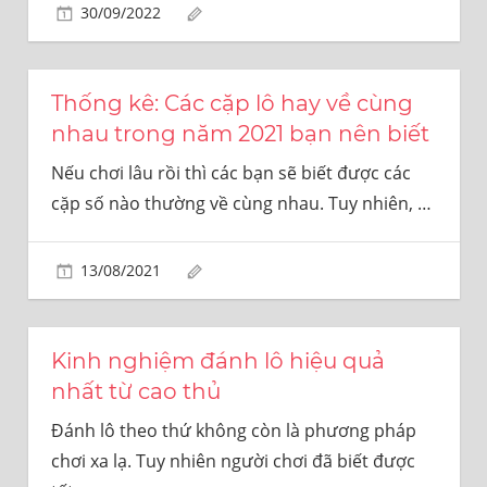
30/09/2022
cả
nước.
Thống kê: Các cặp lô hay về cùng
nhau trong năm 2021 bạn nên biết
Nếu chơi lâu rồi thì các bạn sẽ biết được các
cặp số nào thường về cùng nhau. Tuy nhiên,
…
13/08/2021
Kinh nghiệm đánh lô hiệu quả
nhất từ cao thủ
Đánh lô theo thứ không còn là phương pháp
chơi xa lạ. Tuy nhiên người chơi đã biết được