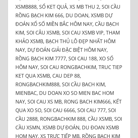
XSMB888, SỔ KET QUẢ, XS MB THU 2, SOI CẦU
RỒNG BẠCH KIM 666, DU DOAN, XSMB DỰ
ĐOÁN XỔ SỐ MIỀN BẮC HÔM NAY, CẦU BẠCH
KIM, SOI CÂU XSMB, SOI CAU XSMB VIP, THAM
KHẢO XSMB, BẠCH THỦ LÔ ĐẸP NHẤT HÔM
NAY, DỰ ĐOÁN GIẢI ĐẶC BIỆT HÔM NAY,
RỒNG BẠCH KIM 7777, SOI CAU 188, XO SỐ
HÔM NAY, SOI CAU RONGBACHKIM, TRUC TIEP
KET QUA XSMB, CAU DEP 88,
RONGBACHKIM888, SOI CẦU BACH KIM,
MIENBAC, DU DOAN XO SO MIEN BAC HOM
NAY, SOI CAU XS MB, RONG BACH KIM666, KẾT
QUA XO SO, SOI CAU 6666, SOI CAU 777, SOI
CẦU 2888, RONGBACHKIM 888, CẦU XSMB, SOI
CẦU XSMN, XSMB DỰ ĐOÁN, DU ĐOAN XSMB
HOM NAY, XS TRỰC TIẾP MB, RỒNG BẠCH KIM