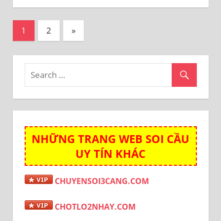
Phân
Next
1
2
»
Posts
trang
bài
viết
NHỮNG TRANG WEB SOI CẦU
UY TÍN KHÁC
CHUYENSOI3CANG.COM
CHOTLO2NHAY.COM