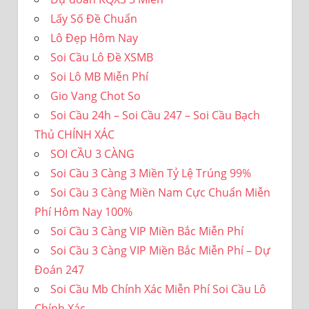
Lấy Số Đề Chuẩn
Lô Đẹp Hôm Nay
Soi Cầu Lô Đề XSMB
Soi Lô MB Miễn Phí
Gio Vang Chot So
Soi Cầu 24h – Soi Cầu 247 – Soi Cầu Bạch
Thủ CHÍNH XÁC
SOI CẦU 3 CÀNG
Soi Cầu 3 Càng 3 Miền Tỷ Lệ Trúng 99%
Soi Cầu 3 Càng Miền Nam Cực Chuẩn Miễn
Phí Hôm Nay 100%
Soi Cầu 3 Càng VIP Miền Bắc Miễn Phí
Soi Cầu 3 Càng VIP Miền Bắc Miễn Phí – Dự
Đoán 247
Soi Cầu Mb Chính Xác Miễn Phí Soi Cầu Lô
Chính Xác