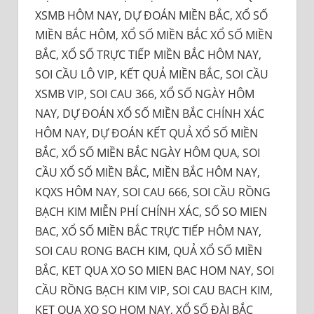
XSMB HÔM NAY, DỰ ĐOÁN MIỀN BẮC, XỔ SỐ
MIỀN BẮC HÔM, XỔ SỐ MIỀN BẮC XỔ SỐ MIỀN
BẮC, XỔ SỐ TRỰC TIẾP MIỀN BẮC HÔM NAY,
SOI CẦU LÔ VIP, KẾT QUẢ MIỀN BẮC, SOI CẦU
XSMB VIP, SOI CAU 366, XỔ SỐ NGÀY HÔM
NAY, DỰ ĐOÁN XỔ SỐ MIỀN BẮC CHÍNH XÁC
HÔM NAY, DỰ ĐOÁN KẾT QUẢ XỔ SỐ MIỀN
BẮC, XỔ SỐ MIỀN BẮC NGÀY HÔM QUA, SOI
CẦU XỔ SỐ MIỀN BẮC, MIỀN BẮC HÔM NAY,
KQXS HÔM NAY, SOI CAU 666, SOI CẦU RỒNG
BẠCH KIM MIỄN PHÍ CHÍNH XÁC, SỐ SO MIEN
BAC, XỔ SỐ MIỀN BẮC TRỰC TIẾP HÔM NAY,
SOI CAU RONG BACH KIM, QUẢ XỔ SỐ MIỀN
BẮC, KET QUA XO SO MIEN BAC HOM NAY, SOI
CẦU RỒNG BẠCH KIM VIP, SOI CAU BACH KIM,
KET QUA XO SO HOM NAY, XỔ SỐ ĐÀI BẮC