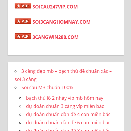
SOICAU247VIP.COM
SOI3CANGHOMNAY.COM
3CANGWIN288.COM
3 càng đẹp mb – bạch thủ đề chuẩn xác –
soi 3 càng
Soi cầu MB chuẩn 100%
bạch thủ lô 2 nháy víp mb hôm nay
dự đoán chuẩn 3 càng víp miền bắc
dự đoán chuẩn dàn đề 4 con miền bắc
dự đoán chuẩn dàn đề 6 con miền bắc
dự đoán chuẩn dàn đề 8 con miền bắc