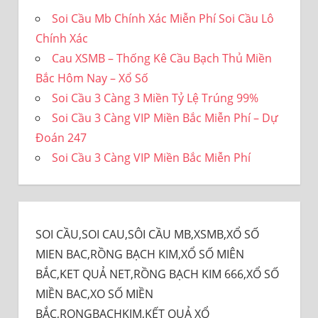
Soi Cầu Mb Chính Xác Miễn Phí Soi Cầu Lô
Chính Xác
Cau XSMB – Thống Kê Cầu Bạch Thủ Miền
Bắc Hôm Nay – Xổ Số
Soi Cầu 3 Càng 3 Miền Tỷ Lệ Trúng 99%
Soi Cầu 3 Càng VIP Miền Bắc Miễn Phí – Dự
Đoán 247
Soi Cầu 3 Càng VIP Miền Bắc Miễn Phí
SOI CẦU,SOI CAU,SÔI CẦU MB,XSMB,XỔ SỐ
MIEN BAC,RỒNG BẠCH KIM,XỔ SỐ MIÊN
BẮC,KET QUẢ NET,RỒNG BẠCH KIM 666,XỔ SỐ
MIỀN BAC,XO SỐ MIỀN
BẮC,RONGBẠCHKIM,KẾT QUẢ XỔ