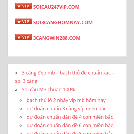
SOICAU247VIP.COM
SOI3CANGHOMNAY.COM
3CANGWIN288.COM
3 càng đẹp mb – bạch thủ đề chuẩn xác –
soi 3 càng
Soi cầu MB chuẩn 100%
bạch thủ lô 2 nháy víp mb hôm nay
dự đoán chuẩn 3 càng víp miền bắc
dự đoán chuẩn dàn đề 4 con miền bắc
dự đoán chuẩn dàn đề 6 con miền bắc
dự đoán chuẩn dàn đề 8 con miền bắc