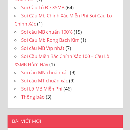
Soi Cầu Lô Đề XSMB
(64)
Soi Cầu Mb Chính Xác Miễn Phí Soi Cầu Lô
Chính Xác
(1)
Soi cầu MB chuẩn 100%
(15)
Soi Cau Mb Rong Bach Kim
(1)
Soi cầu MB Víp nhất
(7)
Soi Cầu Miền Bắc Chính Xác 100 – Cầu Lô
XSMB Hôm Nay
(1)
Soi cầu MN chuẩn xác
(9)
Soi cầu MT chuẩn xác
(9)
Soi Lô MB Miễn Phí
(46)
Thông báo
(3)
BÀI VIẾT MỚI