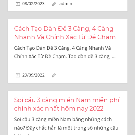
08/02/2023
admin
cả
nước.
Cách Tạo Dàn Đề 3 Càng, 4 Càng
Nhanh Và Chính Xác Từ Đề Chạm
Cách Tạo Dàn Đề 3 Càng, 4 Càng Nhanh Và
Chính Xác Từ Đề Chạm. Tạo dàn đề 3 càng,
…
29/09/2022
Soi cầu 3 càng miền Nam miễn phí
chính xác nhất hôm nay 2022
Soi cầu 3 càng miền Nam bằng những cách
nào? Đây chắc hẳn là một trong số những câu