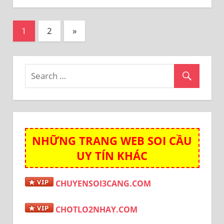
Phân
Next
1
2
»
Posts
trang
bài
viết
NHỮNG TRANG WEB SOI CẦU
UY TÍN KHÁC
CHUYENSOI3CANG.COM
CHOTLO2NHAY.COM