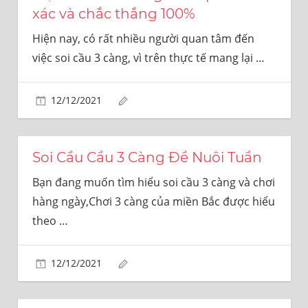
xác và chắc thắng 100%
Hiện nay, có rất nhiều người quan tâm đến
việc soi cầu 3 càng, vì trên thực tế mang lại
…
12/12/2021
Soi Cầu Cầu 3 Càng Đề Nuôi Tuần
Bạn đang muốn tìm hiểu soi cầu 3 càng và chơi
hàng ngày,Chơi 3 càng của miền Bắc được hiểu
theo
…
12/12/2021