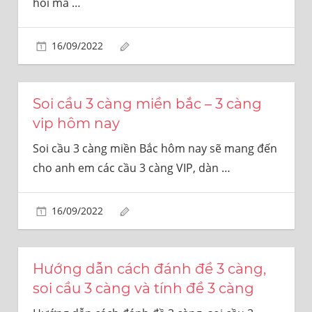
hỏi mà
…
16/09/2022
Soi cầu 3 càng miền bắc – 3 càng
vip hôm nay
Soi cầu 3 càng miền Bắc hôm nay sẽ mang đến
cho anh em các cầu 3 càng VIP, dàn
…
16/09/2022
Hướng dẫn cách đánh đề 3 càng,
soi cầu 3 càng và tính đề 3 càng