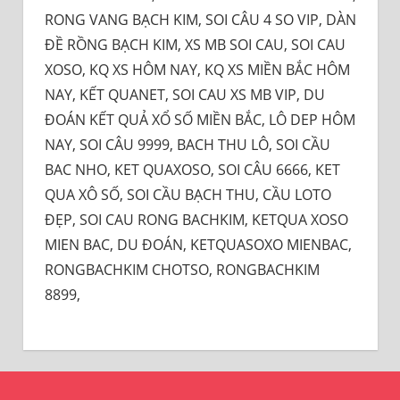
RONG VANG BẠCH KIM, SOI CÂU 4 SO VIP, DÀN
ĐỀ RỒNG BẠCH KIM, XS MB SOI CAU, SOI CAU
XOSO, KQ XS HÔM NAY, KQ XS MIỀN BẮC HÔM
NAY, KẾT QUANET, SOI CAU XS MB VIP, DU
ĐOÁN KẾT QUẢ XỔ SỐ MIỀN BẮC, LÔ DEP HÔM
NAY, SOI CÂU 9999, BACH THU LÔ, SOI CẦU
BAC NHO, KET QUAXOSO, SOI CÂU 6666, KET
QUA XÔ SỐ, SOI CẦU BẠCH THU, CẦU LOTO
ĐẸP, SOI CAU RONG BACHKIM, KETQUA XOSO
MIEN BAC, DU ĐOÁN, KETQUASOXO MIENBAC,
RONGBACHKIM CHOTSO, RONGBACHKIM
8899,