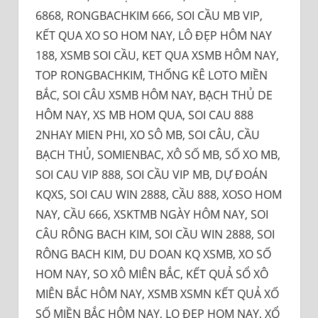
6868, RONGBACHKIM 666, SOI CẦU MB VIP,
KẾT QUA XO SO HOM NAY, LÔ ĐẸP HÔM NAY
188, XSMB SOI CẦU, KET QUA XSMB HÔM NAY,
TOP RONGBACHKIM, THỐNG KÊ LOTO MIỀN
BẮC, SOI CÂU XSMB HÔM NAY, BẠCH THỦ DE
HÔM NAY, XS MB HOM QUA, SOI CAU 888
2NHAY MIEN PHI, XO SÔ MB, SOI CÂU, CẦU
BẠCH THỦ, SOMIENBAC, XÔ SỐ MB, SỐ XO MB,
SOI CAU VIP 888, SOI CẦU VIP MB, DỰ ĐOÁN
KQXS, SOI CAU WIN 2888, CẦU 888, XOSO HOM
NAY, CẦU 666, XSKTMB NGÀY HÔM NAY, SOI
CÂU RÔNG BACH KIM, SOI CẦU WIN 2888, SOI
RÔNG BACH KIM, DU DOAN KQ XSMB, XO SỐ
HOM NAY, SO XÔ MIÊN BẮC, KẾT QUẢ SỔ XÔ
MIÊN BẮC HÔM NAY, XSMB XSMN KẾT QUẢ XỐ
SỐ MIỀN BẮC HÔM NAY, LO ĐEP HOM NAY, XỔ