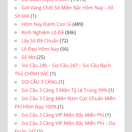
Giờ Vàng Chốt Số Miền Bắc Hôm Nay – Xổ
Số 666
(1)
Hôm Nay Đánh Con Gì
(489)
Kinh Nghiệm Lô Đề
(846)
Lấy Số Đề Chuẩn
(72)
Lô Đẹp Hôm Nay
(56)
Sổ Mơ
(25)
Soi Cầu 24h – Soi Cầu 247 – Soi Cầu Bạch
Thủ CHÍNH XÁC
(1)
SOI CẦU 3 CÀNG
(1)
Soi Cầu 3 Càng 3 Miền Tỷ Lệ Trúng 99%
(1)
Soi Cầu 3 Càng Miền Nam Cực Chuẩn Miễn
Phí Hôm Nay 100%
(1)
Soi Cầu 3 Càng VIP Miền Bắc Miễn Phí
(1)
Soi Cầu 3 Càng VIP Miền Bắc Miễn Phí – Dự
Đoán 247
(1)