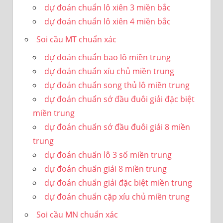
dự đoán chuẩn lô xiên 3 miền bắc
dự đoán chuẩn lô xiên 4 miền bắc
Soi cầu MT chuẩn xác
dự đoán chuẩn bao lô miền trung
dự đoán chuẩn xíu chủ miền trung
dự đoán chuẩn song thủ lô miền trung
dự đoán chuẩn sớ đầu đuôi giải đặc biệt
miền trung
dự đoán chuẩn sớ đầu đuôi giải 8 miền
trung
dự đoán chuẩn lô 3 số miền trung
dự đoán chuẩn giải 8 miền trung
dự đoán chuẩn giải đặc biệt miền trung
dự đoán chuẩn cặp xíu chủ miền trung
Soi cầu MN chuẩn xác