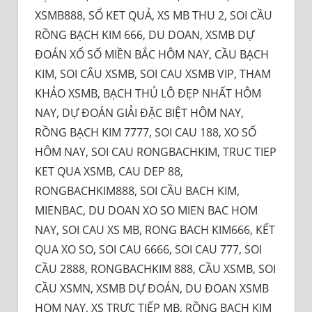
XSMB888, SỔ KET QUẢ, XS MB THU 2, SOI CẦU
RỒNG BẠCH KIM 666, DU DOAN, XSMB DỰ
ĐOÁN XỔ SỐ MIỀN BẮC HÔM NAY, CẦU BẠCH
KIM, SOI CÂU XSMB, SOI CAU XSMB VIP, THAM
KHẢO XSMB, BẠCH THỦ LÔ ĐẸP NHẤT HÔM
NAY, DỰ ĐOÁN GIẢI ĐẶC BIỆT HÔM NAY,
RỒNG BẠCH KIM 7777, SOI CAU 188, XO SỐ
HÔM NAY, SOI CAU RONGBACHKIM, TRUC TIEP
KET QUA XSMB, CAU DEP 88,
RONGBACHKIM888, SOI CẦU BACH KIM,
MIENBAC, DU DOAN XO SO MIEN BAC HOM
NAY, SOI CAU XS MB, RONG BACH KIM666, KẾT
QUA XO SO, SOI CAU 6666, SOI CAU 777, SOI
CẦU 2888, RONGBACHKIM 888, CẦU XSMB, SOI
CẦU XSMN, XSMB DỰ ĐOÁN, DU ĐOAN XSMB
HOM NAY, XS TRỰC TIẾP MB, RỒNG BẠCH KIM