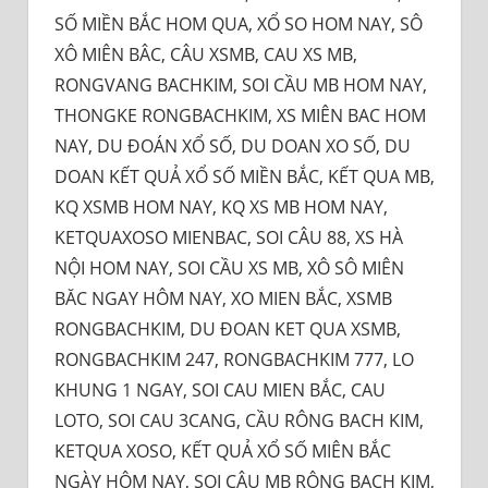
SỐ MIỀN BẮC HOM QUA, XỔ SO HOM NAY, SÔ
XÔ MIÊN BÂC, CÂU XSMB, CAU XS MB,
RONGVANG BACHKIM, SOI CẦU MB HOM NAY,
THONGKE RONGBACHKIM, XS MIÊN BAC HOM
NAY, DU ĐOÁN XỔ SỐ, DU DOAN XO SỐ, DU
DOAN KẾT QUẢ XỔ SỐ MIỀN BẮC, KẾT QUA MB,
KQ XSMB HOM NAY, KQ XS MB HOM NAY,
KETQUAXOSO MIENBAC, SOI CÂU 88, XS HÀ
NỘI HOM NAY, SOI CẦU XS MB, XÔ SÔ MIÊN
BĂC NGAY HÔM NAY, XO MIEN BẮC, XSMB
RONGBACHKIM, DU ĐOAN KET QUA XSMB,
RONGBACHKIM 247, RONGBACHKIM 777, LO
KHUNG 1 NGAY, SOI CAU MIEN BẮC, CAU
LOTO, SOI CAU 3CANG, CẦU RÔNG BACH KIM,
KETQUA XOSO, KẾT QUẢ XỔ SỐ MIÊN BẮC
NGÀY HÔM NAY, SOI CÂU MB RÔNG BACH KIM,