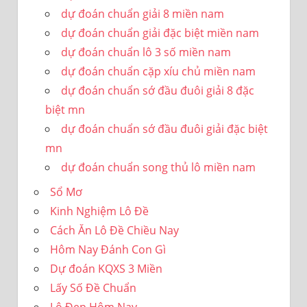
dự đoán chuẩn giải 8 miền nam
dự đoán chuẩn giải đặc biệt miền nam
dự đoán chuẩn lô 3 số miền nam
dự đoán chuẩn cặp xíu chủ miền nam
dự đoán chuẩn sớ đầu đuôi giải 8 đặc
biệt mn
dự đoán chuẩn sớ đầu đuôi giải đặc biệt
mn
dự đoán chuẩn song thủ lô miền nam
Sổ Mơ
Kinh Nghiệm Lô Đề
Cách Ăn Lô Đề Chiều Nay
Hôm Nay Đánh Con Gì
Dự đoán KQXS 3 Miền
Lấy Số Đề Chuẩn
Lô Đẹp Hôm Nay