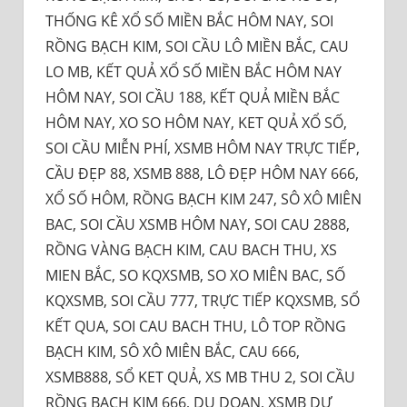
THỐNG KÊ XỔ SỐ MIỀN BẮC HÔM NAY, SOI
RỒNG BẠCH KIM, SOI CẦU LÔ MIỀN BẮC, CAU
LO MB, KẾT QUẢ XỔ SỐ MIỀN BẮC HÔM NAY
HÔM NAY, SOI CẦU 188, KẾT QUẢ MIỀN BẮC
HÔM NAY, XO SO HÔM NAY, KET QUẢ XỔ SỐ,
SOI CẦU MIỄN PHÍ, XSMB HÔM NAY TRỰC TIẾP,
CẦU ĐẸP 88, XSMB 888, LÔ ĐẸP HÔM NAY 666,
XỔ SỐ HÔM, RỒNG BẠCH KIM 247, SÔ XÔ MIÊN
BAC, SOI CẦU XSMB HÔM NAY, SOI CAU 2888,
RỒNG VÀNG BẠCH KIM, CAU BACH THU, XS
MIEN BẮC, SO KQXSMB, SO XO MIÊN BAC, SỐ
KQXSMB, SOI CẦU 777, TRỰC TIẾP KQXSMB, SỔ
KẾT QUA, SOI CAU BACH THU, LÔ TOP RỒNG
BẠCH KIM, SÔ XÔ MIÊN BẮC, CAU 666,
XSMB888, SỔ KET QUẢ, XS MB THU 2, SOI CẦU
RỒNG BẠCH KIM 666, DU DOAN, XSMB DỰ