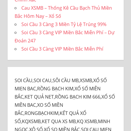
Cau XSMB – Thống Kê Cầu Bạch Thủ Miền
Bắc Hôm Nay – Xổ Số
Soi Cầu 3 Càng 3 Miền Tỷ Lệ Trúng 99%
Soi Cầu 3 Càng VIP Miền Bắc Miễn Phí – Dự
Đoán 247
Soi Cầu 3 Càng VIP Miền Bắc Miễn Phí
SOI CẦU,SOI CAU,SÔI CẦU MB,XSMB,XỔ SỐ
MIEN BAC,RỒNG BẠCH KIM,XỔ SỐ MIÊN
BẮC,KET QUẢ NET,RỒNG BẠCH KIM 666,XỔ SỐ
MIỀN BAC,XO SỐ MIỀN
BẮC,RONGBẠCHKIM,KẾT QUẢ XỔ
SỐ,KQXSMB,KET QUA XS MB,KQ XSMB,MINH
NGỌC,XÔ SỐ,XỔ SO MIỀN BẮC,SOI CAU MIEN