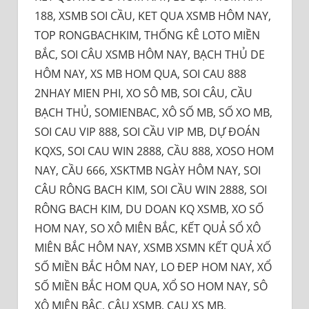
188, XSMB SOI CẦU, KET QUA XSMB HÔM NAY,
TOP RONGBACHKIM, THỐNG KÊ LOTO MIỀN
BẮC, SOI CÂU XSMB HÔM NAY, BẠCH THỦ DE
HÔM NAY, XS MB HOM QUA, SOI CAU 888
2NHAY MIEN PHI, XO SÔ MB, SOI CÂU, CẦU
BẠCH THỦ, SOMIENBAC, XÔ SỐ MB, SỐ XO MB,
SOI CAU VIP 888, SOI CẦU VIP MB, DỰ ĐOÁN
KQXS, SOI CAU WIN 2888, CẦU 888, XOSO HOM
NAY, CẦU 666, XSKTMB NGÀY HÔM NAY, SOI
CÂU RÔNG BACH KIM, SOI CẦU WIN 2888, SOI
RÔNG BACH KIM, DU DOAN KQ XSMB, XO SỐ
HOM NAY, SO XÔ MIÊN BẮC, KẾT QUẢ SỔ XÔ
MIÊN BẮC HÔM NAY, XSMB XSMN KẾT QUẢ XỐ
SỐ MIỀN BẮC HÔM NAY, LO ĐEP HOM NAY, XỔ
SỐ MIỀN BẮC HOM QUA, XỔ SO HOM NAY, SÔ
XÔ MIÊN BÂC, CÂU XSMB, CAU XS MB,