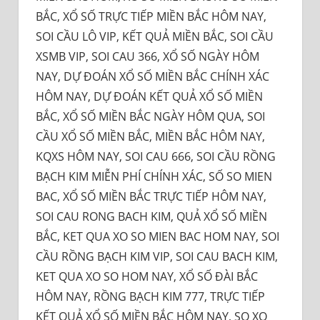
BẮC, XỔ SỐ TRỰC TIẾP MIỀN BẮC HÔM NAY,
SOI CẦU LÔ VIP, KẾT QUẢ MIỀN BẮC, SOI CẦU
XSMB VIP, SOI CAU 366, XỔ SỐ NGÀY HÔM
NAY, DỰ ĐOÁN XỔ SỐ MIỀN BẮC CHÍNH XÁC
HÔM NAY, DỰ ĐOÁN KẾT QUẢ XỔ SỐ MIỀN
BẮC, XỔ SỐ MIỀN BẮC NGÀY HÔM QUA, SOI
CẦU XỔ SỐ MIỀN BẮC, MIỀN BẮC HÔM NAY,
KQXS HÔM NAY, SOI CAU 666, SOI CẦU RỒNG
BẠCH KIM MIỄN PHÍ CHÍNH XÁC, SỐ SO MIEN
BAC, XỔ SỐ MIỀN BẮC TRỰC TIẾP HÔM NAY,
SOI CAU RONG BACH KIM, QUẢ XỔ SỐ MIỀN
BẮC, KET QUA XO SO MIEN BAC HOM NAY, SOI
CẦU RỒNG BẠCH KIM VIP, SOI CAU BACH KIM,
KET QUA XO SO HOM NAY, XỔ SỐ ĐÀI BẮC
HÔM NAY, RỒNG BẠCH KIM 777, TRỰC TIẾP
KẾT QUẢ XỔ SỐ MIỀN BẮC HÔM NAY, SO XO