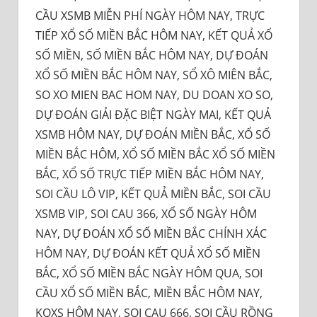
CẦU XSMB MIỄN PHÍ NGÀY HÔM NAY, TRỰC
TIẾP XỔ SỐ MIỀN BẮC HÔM NAY, KẾT QUẢ XỔ
SỐ MIỀN, SỐ MIỀN BẮC HÔM NAY, DỰ ĐOÁN
XỔ SỐ MIỀN BẮC HÔM NAY, SỔ XÔ MIÊN BẮC,
SO XO MIEN BAC HOM NAY, DU DOAN XO SO,
DỰ ĐOÁN GIẢI ĐẶC BIỆT NGÀY MAI, KẾT QUẢ
XSMB HÔM NAY, DỰ ĐOÁN MIỀN BẮC, XỔ SỐ
MIỀN BẮC HÔM, XỔ SỐ MIỀN BẮC XỔ SỐ MIỀN
BẮC, XỔ SỐ TRỰC TIẾP MIỀN BẮC HÔM NAY,
SOI CẦU LÔ VIP, KẾT QUẢ MIỀN BẮC, SOI CẦU
XSMB VIP, SOI CAU 366, XỔ SỐ NGÀY HÔM
NAY, DỰ ĐOÁN XỔ SỐ MIỀN BẮC CHÍNH XÁC
HÔM NAY, DỰ ĐOÁN KẾT QUẢ XỔ SỐ MIỀN
BẮC, XỔ SỐ MIỀN BẮC NGÀY HÔM QUA, SOI
CẦU XỔ SỐ MIỀN BẮC, MIỀN BẮC HÔM NAY,
KQXS HÔM NAY, SOI CAU 666, SOI CẦU RỒNG