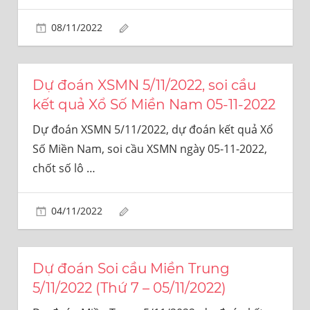
cả
nước.
08/11/2022
Dự đoán XSMN 5/11/2022, soi cầu
kết quả Xổ Số Miền Nam 05-11-2022
Dự đoán XSMN 5/11/2022, dự đoán kết quả Xổ
Số Miền Nam, soi cầu XSMN ngày 05-11-2022,
chốt số lô
…
04/11/2022
Dự đoán Soi cầu Miền Trung
5/11/2022 (Thứ 7 – 05/11/2022)