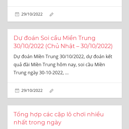
29/10/2022
Dự đoán Soi cầu Miền Trung
30/10/2022 (Chủ Nhật – 30/10/2022)
Dự đoán Miền Trung 30/10/2022, dự đoán kết
quả đài Miền Trung hôm nay, soi cầu Miền
Trung ngày 30-10-2022,
…
29/10/2022
Tổng hợp các cặp lô chơi nhiều
nhất trong ngày