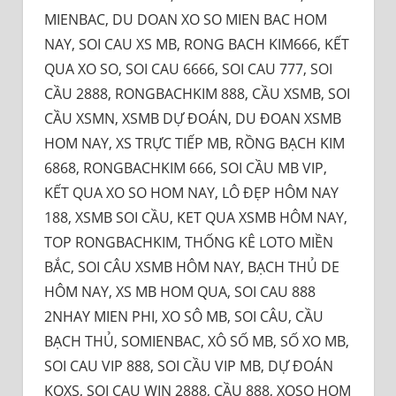
MIENBAC, DU DOAN XO SO MIEN BAC HOM
NAY, SOI CAU XS MB, RONG BACH KIM666, KẾT
QUA XO SO, SOI CAU 6666, SOI CAU 777, SOI
CẦU 2888, RONGBACHKIM 888, CẦU XSMB, SOI
CẦU XSMN, XSMB DỰ ĐOÁN, DU ĐOAN XSMB
HOM NAY, XS TRỰC TIẾP MB, RỒNG BẠCH KIM
6868, RONGBACHKIM 666, SOI CẦU MB VIP,
KẾT QUA XO SO HOM NAY, LÔ ĐẸP HÔM NAY
188, XSMB SOI CẦU, KET QUA XSMB HÔM NAY,
TOP RONGBACHKIM, THỐNG KÊ LOTO MIỀN
BẮC, SOI CÂU XSMB HÔM NAY, BẠCH THỦ DE
HÔM NAY, XS MB HOM QUA, SOI CAU 888
2NHAY MIEN PHI, XO SÔ MB, SOI CÂU, CẦU
BẠCH THỦ, SOMIENBAC, XÔ SỐ MB, SỐ XO MB,
SOI CAU VIP 888, SOI CẦU VIP MB, DỰ ĐOÁN
KQXS, SOI CAU WIN 2888, CẦU 888, XOSO HOM