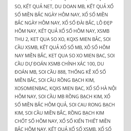
SO, KẾT QUẢ NET, DU DOAN MB, KẾT QUẢ XỔ
SỐ MIỀN BẮC NGÀY HÔM NAY, XỔ SỐ MIỀN
BẮC NGÀY HÔM NAY, XỔ SỐ ĐÀI BẮC, LÔ ĐẸP
HÔM NAY, KẾT QUẢ XỔ SỐ HÔM NAY, XSMB
THU 2, KET QUA SO XO, KQXS MIEN BẮC, SOI
CẦU XSMB, KẾT QUẢ XỔ SỐ MB, XÔ SỐ HÔM
NAY MIỀN BẮC, KET QUA SO XO MIEN BAC, SOI
CẦU DỰ ĐOÁN XSMB CHÍNH XÁC 100, DU
ĐOÁN MB, SOI CẦU 888, THỐNG KÊ XỔ SỐ
MIỀN BẮC, SOI CẦU RỒNG BẠCH KIM,
XOSOMIENBAC, KQXS MIEN BAC, XỔ SỐ HÀ NỘI
HÔM NAY, SOI CẦU MB RỒNG BẠCH KIM, XỔ
SỐ MIỀN BẮC HÔM QUẢ, SOI CAU RONG BẠCH
KIM, SOI CẦU MIỀN BẮC, RỒNG BẠCH KIM
CHỐT SỐ HÔM NAY, XỔ SỐ KIẾN THIẾT MIỀN
BẮC HÔM NAY, KẾT QUẢ XỔ SỐ XSMB, XỔ SỐ