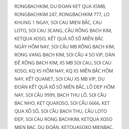
RONGBACHKIM, DU ĐOAN KET QUA XSMB,
RONGBACHKIM 247, RONGBACHKIM 777, LO
KHUNG 1 NGAY, SOI CAU MIEN BẮC, CAU
LOTO, SOI CAU 3CANG, CẦU RÔNG BACH KIM,
KETQUA XOSO, KẾT QUẢ XỔ SỐ MIÊN BẮC
NGÀY HÔM NAY, SOI CÂU MB RÔNG BACH KIM,
RONG VANG BẠCH KIM, SOI CÂU 4 SO VIP, DÀN
ĐỀ RỒNG BẠCH KIM, XS MB SOI CAU, SOI CAU
XOSO, KQ XS HÔM NAY, KQ XS MIỀN BẮC HÔM
NAY, KẾT QUANET, SOI CAU XS MB VIP, DU
ĐOÁN KẾT QUẢ XỔ SỐ MIỀN BẮC, LÔ DEP HÔM
NAY, SOI CÂU 9999, BACH THU LÔ, SOI CẦU
BAC NHO, KET QUAXOSO, SOI CÂU 6666, KET
QUA XÔ SỐ, SOI CẦU BẠCH THU, CẦU LOTO
ĐẸP, SOI CAU RONG BACHKIM, KETQUA XOSO
MIEN BAC, DU ĐOÁN, KETQUASOXO MIENBAC,