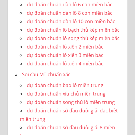
dự đoán chuẩn dàn lô 6 con miền bắc
dự đoán chuẩn dàn lô 8 con miền bắc
dự đoán chuẩn dàn lô 10 con miền bắc
dự đoán chuẩn lô bạch thủ kép miền bắc
dự đoán chuẩn lô song thủ kép miền bắc
dự đoán chuẩn lô xiên 2 miền bắc
dự đoán chuẩn lô xiên 3 miền bắc
dự đoán chuẩn lô xiên 4 miền bắc
Soi cầu MT chuẩn xác
dự đoán chuẩn bao lô miền trung
dự đoán chuẩn xíu chủ miền trung
dự đoán chuẩn song thủ lô miền trung
dự đoán chuẩn sớ đầu đuôi giải đặc biệt
miền trung
dự đoán chuẩn sớ đầu đuôi giải 8 miền