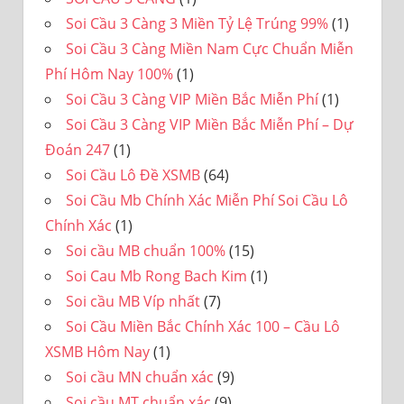
Soi Cầu 3 Càng 3 Miền Tỷ Lệ Trúng 99%
(1)
Soi Cầu 3 Càng Miền Nam Cực Chuẩn Miễn
Phí Hôm Nay 100%
(1)
Soi Cầu 3 Càng VIP Miền Bắc Miễn Phí
(1)
Soi Cầu 3 Càng VIP Miền Bắc Miễn Phí – Dự
Đoán 247
(1)
Soi Cầu Lô Đề XSMB
(64)
Soi Cầu Mb Chính Xác Miễn Phí Soi Cầu Lô
Chính Xác
(1)
Soi cầu MB chuẩn 100%
(15)
Soi Cau Mb Rong Bach Kim
(1)
Soi cầu MB Víp nhất
(7)
Soi Cầu Miền Bắc Chính Xác 100 – Cầu Lô
XSMB Hôm Nay
(1)
Soi cầu MN chuẩn xác
(9)
Soi cầu MT chuẩn xác
(9)