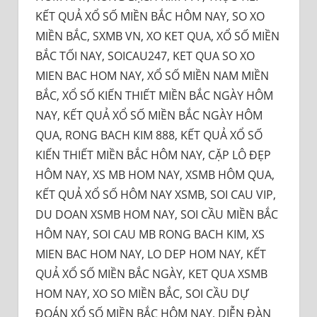
KẾT QUẢ XỔ SỐ MIỀN BẮC HÔM NAY, SO XO
MIỀN BẮC, SXMB VN, XO KET QUA, XỔ SỐ MIỀN
BẮC TỐI NAY, SOICAU247, KET QUA SO XO
MIEN BAC HOM NAY, XỔ SỐ MIỀN NAM MIỀN
BẮC, XỔ SỐ KIẾN THIẾT MIỀN BẮC NGÀY HÔM
NAY, KẾT QUẢ XỔ SỐ MIỀN BẮC NGÀY HÔM
QUA, RONG BACH KIM 888, KẾT QUẢ XỔ SỐ
KIẾN THIẾT MIỀN BẮC HÔM NAY, CẶP LÔ ĐẸP
HÔM NAY, XS MB HOM NAY, XSMB HÔM QUA,
KẾT QUẢ XỔ SỐ HÔM NAY XSMB, SOI CAU VIP,
DU DOAN XSMB HOM NAY, SOI CẦU MIỀN BẮC
HÔM NAY, SOI CAU MB RONG BACH KIM, XS
MIEN BAC HOM NAY, LO DEP HOM NAY, KẾT
QUẢ XỔ SỐ MIỀN BẮC NGÀY, KET QUA XSMB
HOM NAY, XO SO MIỀN BẮC, SOI CẦU DỰ
ĐOÁN XỔ SỐ MIỀN BẮC HÔM NAY, DIỄN ĐÀN