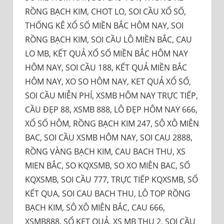
RỒNG BẠCH KIM, CHOT LO, SOI CẦU XỔ SỐ,
THỐNG KÊ XỔ SỐ MIỀN BẮC HÔM NAY, SOI
RỒNG BẠCH KIM, SOI CẦU LÔ MIỀN BẮC, CAU
LO MB, KẾT QUẢ XỔ SỐ MIỀN BẮC HÔM NAY
HÔM NAY, SOI CẦU 188, KẾT QUẢ MIỀN BẮC
HÔM NAY, XO SO HÔM NAY, KET QUẢ XỔ SỐ,
SOI CẦU MIỄN PHÍ, XSMB HÔM NAY TRỰC TIẾP,
CẦU ĐẸP 88, XSMB 888, LÔ ĐẸP HÔM NAY 666,
XỔ SỐ HÔM, RỒNG BẠCH KIM 247, SÔ XÔ MIÊN
BAC, SOI CẦU XSMB HÔM NAY, SOI CAU 2888,
RỒNG VÀNG BẠCH KIM, CAU BACH THU, XS
MIEN BẮC, SO KQXSMB, SO XO MIÊN BAC, SỐ
KQXSMB, SOI CẦU 777, TRỰC TIẾP KQXSMB, SỔ
KẾT QUA, SOI CAU BACH THU, LÔ TOP RỒNG
BẠCH KIM, SÔ XÔ MIÊN BẮC, CAU 666,
XSMB888, SỔ KET QUẢ, XS MB THU 2, SOI CẦU