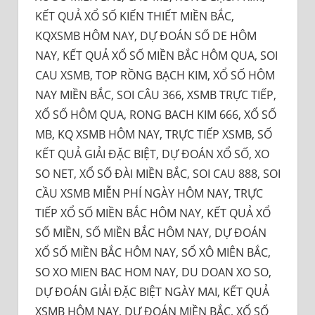
KẾT QUẢ XỔ SỐ KIẾN THIẾT MIỀN BẮC,
KQXSMB HÔM NAY, DỰ ĐOÁN SỐ DE HÔM
NAY, KẾT QUẢ XỔ SỐ MIỀN BẮC HÔM QUA, SOI
CAU XSMB, TOP RỒNG BẠCH KIM, XỔ SỐ HÔM
NAY MIỀN BẮC, SOI CÂU 366, XSMB TRỰC TIẾP,
XỔ SỐ HÔM QUA, RONG BACH KIM 666, XỔ SỐ
MB, KQ XSMB HÔM NAY, TRỰC TIẾP XSMB, SỐ
KẾT QUẢ GIẢI ĐẶC BIỆT, DỰ ĐOÁN XỔ SỐ, XO
SO NET, XỔ SỐ ĐÀI MIỀN BẮC, SOI CAU 888, SOI
CẦU XSMB MIỄN PHÍ NGÀY HÔM NAY, TRỰC
TIẾP XỔ SỐ MIỀN BẮC HÔM NAY, KẾT QUẢ XỔ
SỐ MIỀN, SỐ MIỀN BẮC HÔM NAY, DỰ ĐOÁN
XỔ SỐ MIỀN BẮC HÔM NAY, SỔ XÔ MIÊN BẮC,
SO XO MIEN BAC HOM NAY, DU DOAN XO SO,
DỰ ĐOÁN GIẢI ĐẶC BIỆT NGÀY MAI, KẾT QUẢ
XSMB HÔM NAY, DỰ ĐOÁN MIỀN BẮC, XỔ SỐ