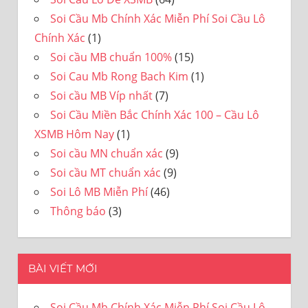
Soi Cầu Mb Chính Xác Miễn Phí Soi Cầu Lô
Chính Xác
(1)
Soi cầu MB chuẩn 100%
(15)
Soi Cau Mb Rong Bach Kim
(1)
Soi cầu MB Víp nhất
(7)
Soi Cầu Miền Bắc Chính Xác 100 – Cầu Lô
XSMB Hôm Nay
(1)
Soi cầu MN chuẩn xác
(9)
Soi cầu MT chuẩn xác
(9)
Soi Lô MB Miễn Phí
(46)
Thông báo
(3)
BÀI VIẾT MỚI
Soi Cầu Mb Chính Xác Miễn Phí Soi Cầu Lô