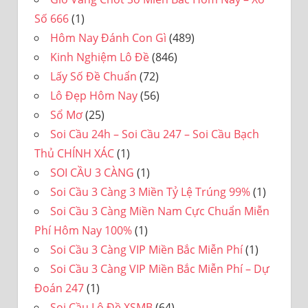
Số 666
(1)
Hôm Nay Đánh Con Gì
(489)
Kinh Nghiệm Lô Đề
(846)
Lấy Số Đề Chuẩn
(72)
Lô Đẹp Hôm Nay
(56)
Sổ Mơ
(25)
Soi Cầu 24h – Soi Cầu 247 – Soi Cầu Bạch
Thủ CHÍNH XÁC
(1)
SOI CẦU 3 CÀNG
(1)
Soi Cầu 3 Càng 3 Miền Tỷ Lệ Trúng 99%
(1)
Soi Cầu 3 Càng Miền Nam Cực Chuẩn Miễn
Phí Hôm Nay 100%
(1)
Soi Cầu 3 Càng VIP Miền Bắc Miễn Phí
(1)
Soi Cầu 3 Càng VIP Miền Bắc Miễn Phí – Dự
Đoán 247
(1)
Soi Cầu Lô Đề XSMB
(64)