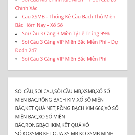
Chính Xác
Cau XSMB – Thống Kê Cầu Bạch Thủ Miền
Bắc Hôm Nay – Xổ Số
Soi Cầu 3 Càng 3 Miền Tỷ Lệ Trúng 99%
Soi Cầu 3 Càng VIP Miền Bắc Miễn Phí – Dự
Đoán 247
Soi Cầu 3 Càng VIP Miền Bắc Miễn Phí
SOI CẦU,SOI CAU,SÔI CẦU MB,XSMB,XỔ SỐ
MIEN BAC,RỒNG BẠCH KIM,XỔ SỐ MIÊN
BẮC,KET QUẢ NET,RỒNG BẠCH KIM 666,XỔ SỐ
MIỀN BAC,XO SỐ MIỀN
BẮC,RONGBẠCHKIM,KẾT QUẢ XỔ
SỐ,KQXSMB,KET QUA XS MB,KQ XSMB,MINH