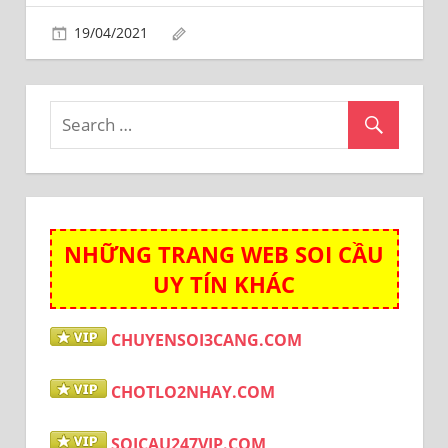
cả
19/04/2021
nước.
NHỮNG TRANG WEB SOI CẦU
UY TÍN KHÁC
CHUYENSOI3CANG.COM
CHOTLO2NHAY.COM
SOICAU247VIP.COM