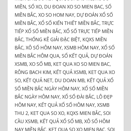
MIỀN, SỐ XO, DU ĐOAN XO SO MIEN BAC, SỐ
MIỀN BẮC, XO SO HOM NAY, DỰ ĐOÁN XỔ SỐ
MIỀN BẮC, XỔ SỐ KIẾN THIẾT MIỀN BẮC, TRỰC
TIẾP XỔ SỐ MIỀN BẮC, XỔ SỐ TRỰC TIẾP MIỀN
BẮC, THỐNG KÊ GIẢI ĐẶC BIỆT, KQXS MIỀN
BẮC, XÔ SỐ HÔM NAY, XSMB HÔM NAY, XỔ SỐ
MIỀN BẮC HÔM QUA, SỔ KẾT QUẢ, DỰ ĐOÁN
XSMB, XO SỐ MB, KET QUA XO SO MIEN BAC,
RÔNG BACH KIM, KẾT QUẢ XSMB, KET QUA XO
SO, KẾT QUẢ NET, DU DOAN MB, KẾT QUẢ XỔ
SỐ MIỀN BẮC NGÀY HÔM NAY, XỔ SỐ MIỀN
BẮC NGÀY HÔM NAY, XỔ SỐ ĐÀI BẮC, LÔ ĐẸP
HÔM NAY, KẾT QUẢ XỔ SỐ HÔM NAY, XSMB
THU 2, KET QUA SO XO, KQXS MIEN BẮC, SOI
CẦU XSMB, KẾT QUẢ XỔ SỐ MB, XÔ SỐ HÔM
NAY MIỀN BẮC, KET QUA SO XO MIEN BAC, SOI