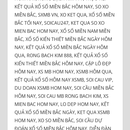
KẾT QUẢ XỔ SỐ MIỀN BẮC HÔM NAY, SO XO
MIỀN BẮC, SXMB VN, XO KET QUA, XỔ SỐ MIỀN
BẮC TỐI NAY, SOICAU247, KET QUA SO XO
MIEN BAC HOM NAY, XỔ SỐ MIỀN NAM MIỀN
BẮC, XỔ SỐ KIẾN THIẾT MIỀN BẮC NGÀY HÔM
NAY, KẾT QUẢ XỔ SỐ MIỀN BẮC NGÀY HÔM
QUA, RONG BACH KIM 888, KẾT QUẢ XỔ SỐ
KIẾN THIẾT MIỀN BẮC HÔM NAY, CẶP LÔ ĐẸP
HÔM NAY, XS MB HOM NAY, XSMB HÔM QUA,
KẾT QUẢ XỔ SỐ HÔM NAY XSMB, SOI CAU VIP,
DU DOAN XSMB HOM NAY, SOI CẦU MIỀN BẮC
HÔM NAY, SOI CAU MB RONG BACH KIM, XS
MIEN BAC HOM NAY, LO DEP HOM NAY, KẾT
QUẢ XỔ SỐ MIỀN BẮC NGÀY, KET QUA XSMB
HOM NAY, XO SO MIỀN BẮC, SOI CẦU DỰ
ĐOÁN XỔ SỐ MIỀN BẮC HÔM NAY, DIỄN ĐÀN