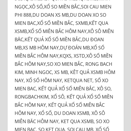
NGỌC,XÔ SỐ,XỔ SO MIỀN BẮC,SOI CAU MIEN
PHI 888,DU DOAN XS MB,DU DOAN XO SO
MIEN BAC,XỔ SỐ MIỀN BẮC, SXMB,KẾT QUA
XSMB,XỔ SỐ MIÊN BẮC HÔM NAY,XÔ SÔ MIÊN
BĂC,KẾT QUẢ XỔ SỐ MIỀN BẮC,DU ĐOAN
MB,XS MB HÔM NAY,DỰ ĐOÁN MB,XỔ SỐ
MIỀN BẮC HÔM NAY,KQXS, XSTD,XÔ SỐ MIỀN
BẮC HÔM NAY,SO XO MIEN BẮC, RONG BACH
KIM, MINH NGOC, XS MB, KÊT QUẢ XSMB HÔM
NAY, XỔ SỐ HÔM NAY, KETQUA NET, SỐ XO
MIEN BAC, KẾT QUẢ XỔ SỐ MIÊN BẮC, XÔ SO,
RONGBACHKIM, XỔ SÔ, KẾT QUẢ XỔ SỐ MIỀN
BẮC HÔM NAY, KẾT QUẢ XỔ SỐ MIÊN BẮC
HÔM NAY, XỔ SỐ, DU DOAN XSMB, XÔ SÔ
MIÊN BĂC HÔM NAY, KET QUA XSMB, SO XO
MIEN BAC, SO KET QUA, SOI CAU MB, XỔ SỐ