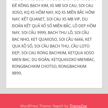
ĐỀ RỒNG BẠCH KIM, XS MB SOI CAU, SOI CAU
XOSO, KQ XS HÔM NAY, KQ XS MIỀN BẮC HÔM
NAY, KẾT QUANET, SOI CAU XS MB VIP, DU
ĐOÁN KẾT QUẢ XỔ SỐ MIỀN BẮC, LÔ DEP HÔM
NAY, SOI CÂU 9999, BACH THU LÔ, SOI CẦU
BAC NHO, KET QUAXOSO, SOI CÂU 6666, KET
QUA XÔ SỐ, SOI CẦU BẠCH THU, CẦU LOTO
ĐẸP, SOI CAU RONG BACHKIM, KETQUA XOSO
MIEN BAC, DU ĐOÁN, KETQUASOXO MIENBAC,
RONGBACHKIM CHOTSO, RONGBACHKIM
8899,
WordPress Theme: Napoli by
ThemeZee
.