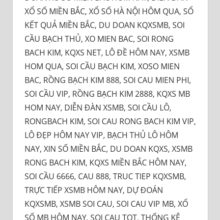
XỔ SỐ MIỀN BẮC, XỔ SỐ HÀ NỘI HÔM QUA, SỔ
KẾT QUẢ MIỀN BẮC, DU DOAN KQXSMB, SOI
CẦU BẠCH THỦ, XO MIEN BAC, SOI RONG
BACH KIM, KQXS NET, LÔ ĐỀ HÔM NAY, XSMB
HOM QUA, SOI CẦU BẠCH KIM, XOSO MIEN
BAC, RỒNG BẠCH KIM 888, SOI CAU MIEN PHI,
SOI CẦU VIP, RỒNG BẠCH KIM 2888, KQXS MB
HOM NAY, DIỄN ĐÀN XSMB, SOI CẦU LÔ,
RONGBACH KIM, SOI CAU RONG BACH KIM VIP,
LÔ ĐẸP HÔM NAY VIP, BẠCH THỦ LÔ HÔM
NAY, XIN SỐ MIỀN BẮC, DU DOAN KQXS, XSMB
RONG BACH KIM, KQXS MIỀN BẮC HÔM NAY,
SOI CẦU 6666, CAU 888, TRUC TIEP KQXSMB,
TRỰC TIẾP XSMB HÔM NAY, DỰ ĐOÁN
KQXSMB, XSMB SOI CAU, SOI CAU VIP MB, XỔ
SỐ MB HÔM NAY, SOI CAU TOT, THỐNG KÊ