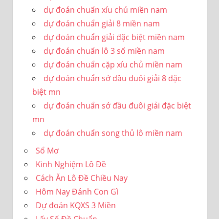
dự đoán chuẩn xíu chủ miền nam
dự đoán chuẩn giải 8 miền nam
dự đoán chuẩn giải đặc biệt miền nam
dự đoán chuẩn lô 3 số miền nam
dự đoán chuẩn cặp xíu chủ miền nam
dự đoán chuẩn sớ đầu đuôi giải 8 đặc
biệt mn
dự đoán chuẩn sớ đầu đuôi giải đặc biệt
mn
dự đoán chuẩn song thủ lô miền nam
Sổ Mơ
Kinh Nghiệm Lô Đề
Cách Ăn Lô Đề Chiều Nay
Hôm Nay Đánh Con Gì
Dự đoán KQXS 3 Miền
Lấy Số Đề Chuẩn