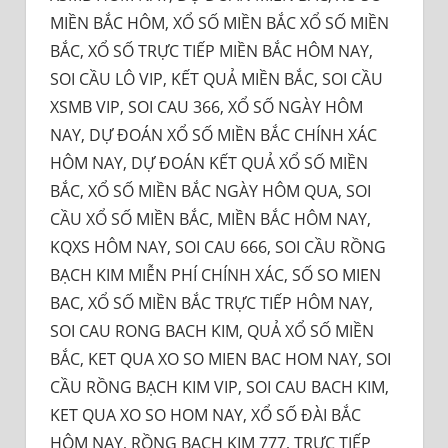
MIỀN BẮC HÔM, XỔ SỐ MIỀN BẮC XỔ SỐ MIỀN
BẮC, XỔ SỐ TRỰC TIẾP MIỀN BẮC HÔM NAY,
SOI CẦU LÔ VIP, KẾT QUẢ MIỀN BẮC, SOI CẦU
XSMB VIP, SOI CAU 366, XỔ SỐ NGÀY HÔM
NAY, DỰ ĐOÁN XỔ SỐ MIỀN BẮC CHÍNH XÁC
HÔM NAY, DỰ ĐOÁN KẾT QUẢ XỔ SỐ MIỀN
BẮC, XỔ SỐ MIỀN BẮC NGÀY HÔM QUA, SOI
CẦU XỔ SỐ MIỀN BẮC, MIỀN BẮC HÔM NAY,
KQXS HÔM NAY, SOI CAU 666, SOI CẦU RỒNG
BẠCH KIM MIỄN PHÍ CHÍNH XÁC, SỐ SO MIEN
BAC, XỔ SỐ MIỀN BẮC TRỰC TIẾP HÔM NAY,
SOI CAU RONG BACH KIM, QUẢ XỔ SỐ MIỀN
BẮC, KET QUA XO SO MIEN BAC HOM NAY, SOI
CẦU RỒNG BẠCH KIM VIP, SOI CAU BACH KIM,
KET QUA XO SO HOM NAY, XỔ SỐ ĐÀI BẮC
HÔM NAY, RỒNG BẠCH KIM 777, TRỰC TIẾP