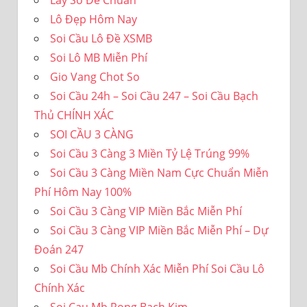
Lô Đẹp Hôm Nay
Soi Cầu Lô Đề XSMB
Soi Lô MB Miễn Phí
Gio Vang Chot So
Soi Cầu 24h – Soi Cầu 247 – Soi Cầu Bạch
Thủ CHÍNH XÁC
SOI CẦU 3 CÀNG
Soi Cầu 3 Càng 3 Miền Tỷ Lệ Trúng 99%
Soi Cầu 3 Càng Miền Nam Cực Chuẩn Miễn
Phí Hôm Nay 100%
Soi Cầu 3 Càng VIP Miền Bắc Miễn Phí
Soi Cầu 3 Càng VIP Miền Bắc Miễn Phí – Dự
Đoán 247
Soi Cầu Mb Chính Xác Miễn Phí Soi Cầu Lô
Chính Xác
Soi Cau Mb Rong Bach Kim