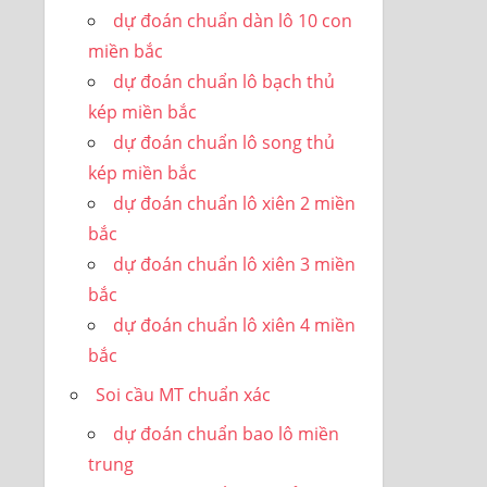
dự đoán chuẩn dàn lô 10 con
miền bắc
dự đoán chuẩn lô bạch thủ
kép miền bắc
dự đoán chuẩn lô song thủ
kép miền bắc
dự đoán chuẩn lô xiên 2 miền
bắc
dự đoán chuẩn lô xiên 3 miền
bắc
dự đoán chuẩn lô xiên 4 miền
bắc
Soi cầu MT chuẩn xác
dự đoán chuẩn bao lô miền
trung