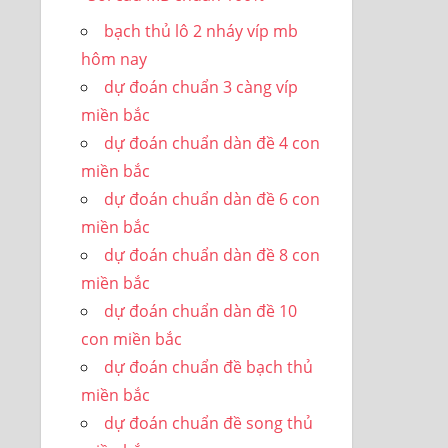
bạch thủ lô 2 nháy víp mb
hôm nay
dự đoán chuẩn 3 càng víp
miền bắc
dự đoán chuẩn dàn đề 4 con
miền bắc
dự đoán chuẩn dàn đề 6 con
miền bắc
dự đoán chuẩn dàn đề 8 con
miền bắc
dự đoán chuẩn dàn đề 10
con miền bắc
dự đoán chuẩn đề bạch thủ
miền bắc
dự đoán chuẩn đề song thủ