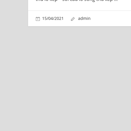
ngàn
khách
hàng
15/04/2021
admin
trên
cả
nước.