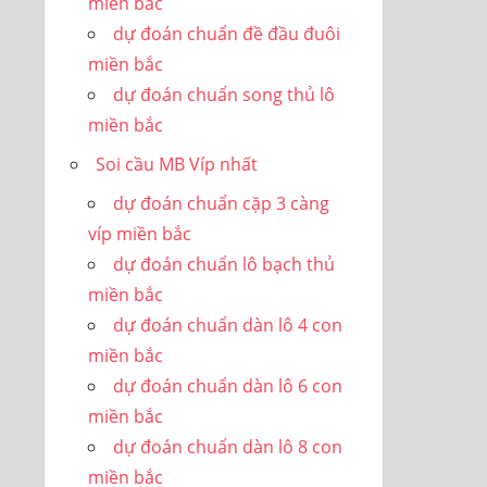
miền bắc
dự đoán chuẩn đề đầu đuôi
miền bắc
dự đoán chuẩn song thủ lô
miền bắc
Soi cầu MB Víp nhất
dự đoán chuẩn cặp 3 càng
víp miền bắc
dự đoán chuẩn lô bạch thủ
miền bắc
dự đoán chuẩn dàn lô 4 con
miền bắc
dự đoán chuẩn dàn lô 6 con
miền bắc
dự đoán chuẩn dàn lô 8 con
miền bắc