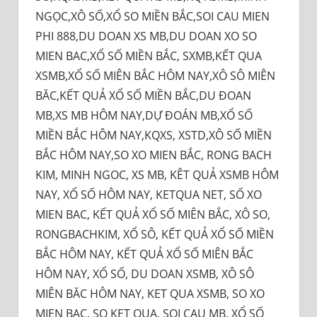
NGỌC,XÔ SỐ,XỔ SO MIỀN BẮC,SOI CAU MIEN
PHI 888,DU DOAN XS MB,DU DOAN XO SO
MIEN BAC,XỔ SỐ MIỀN BẮC, SXMB,KẾT QUA
XSMB,XỔ SỐ MIÊN BẮC HÔM NAY,XÔ SÔ MIÊN
BĂC,KẾT QUẢ XỔ SỐ MIỀN BẮC,DU ĐOAN
MB,XS MB HÔM NAY,DỰ ĐOÁN MB,XỔ SỐ
MIỀN BẮC HÔM NAY,KQXS, XSTD,XÔ SỐ MIỀN
BẮC HÔM NAY,SO XO MIEN BẮC, RONG BACH
KIM, MINH NGOC, XS MB, KÊT QUẢ XSMB HÔM
NAY, XỔ SỐ HÔM NAY, KETQUA NET, SỐ XO
MIEN BAC, KẾT QUẢ XỔ SỐ MIÊN BẮC, XÔ SO,
RONGBACHKIM, XỔ SÔ, KẾT QUẢ XỔ SỐ MIỀN
BẮC HÔM NAY, KẾT QUẢ XỔ SỐ MIÊN BẮC
HÔM NAY, XỔ SỐ, DU DOAN XSMB, XÔ SÔ
MIÊN BĂC HÔM NAY, KET QUA XSMB, SO XO
MIEN BAC, SO KET QUA, SOI CAU MB, XỔ SỐ