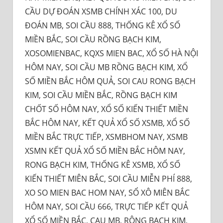
CẦU DỰ ĐOÁN XSMB CHÍNH XÁC 100, DU
ĐOÁN MB, SOI CẦU 888, THỐNG KÊ XỔ SỐ
MIỀN BẮC, SOI CẦU RỒNG BẠCH KIM,
XOSOMIENBAC, KQXS MIEN BAC, XỔ SỐ HÀ NỘI
HÔM NAY, SOI CẦU MB RỒNG BẠCH KIM, XỔ
SỐ MIỀN BẮC HÔM QUẢ, SOI CAU RONG BẠCH
KIM, SOI CẦU MIỀN BẮC, RỒNG BẠCH KIM
CHỐT SỐ HÔM NAY, XỔ SỐ KIẾN THIẾT MIỀN
BẮC HÔM NAY, KẾT QUẢ XỔ SỐ XSMB, XỔ SỐ
MIỀN BẮC TRỰC TIẾP, XSMBHOM NAY, XSMB
XSMN KẾT QUẢ XỔ SỐ MIỀN BẮC HÔM NAY,
RONG BẠCH KIM, THỐNG KÊ XSMB, XỔ SỐ
KIẾN THIẾT MIÊN BẮC, SOI CẦU MIỄN PHÍ 888,
XO SO MIEN BAC HOM NAY, SỔ XÔ MIÊN BẮC
HÔM NAY, SOI CẦU 666, TRỰC TIẾP KẾT QUẢ
XỔ SỐ MIỀN BẮC, CAU MB, RÔNG BẠCH KIM,