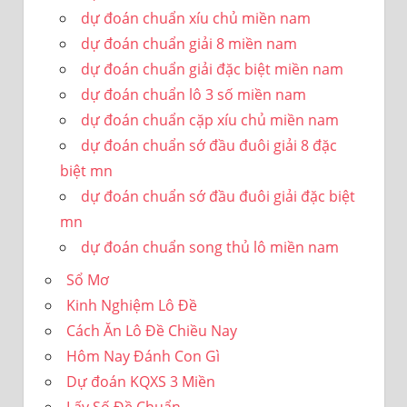
dự đoán chuẩn xíu chủ miền nam
dự đoán chuẩn giải 8 miền nam
dự đoán chuẩn giải đặc biệt miền nam
dự đoán chuẩn lô 3 số miền nam
dự đoán chuẩn cặp xíu chủ miền nam
dự đoán chuẩn sớ đầu đuôi giải 8 đặc
biệt mn
dự đoán chuẩn sớ đầu đuôi giải đặc biệt
mn
dự đoán chuẩn song thủ lô miền nam
Sổ Mơ
Kinh Nghiệm Lô Đề
Cách Ăn Lô Đề Chiều Nay
Hôm Nay Đánh Con Gì
Dự đoán KQXS 3 Miền
Lấy Số Đề Chuẩn