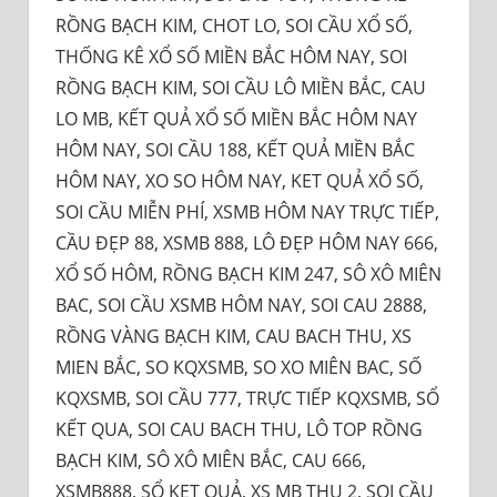
RỒNG BẠCH KIM, CHOT LO, SOI CẦU XỔ SỐ,
THỐNG KÊ XỔ SỐ MIỀN BẮC HÔM NAY, SOI
RỒNG BẠCH KIM, SOI CẦU LÔ MIỀN BẮC, CAU
LO MB, KẾT QUẢ XỔ SỐ MIỀN BẮC HÔM NAY
HÔM NAY, SOI CẦU 188, KẾT QUẢ MIỀN BẮC
HÔM NAY, XO SO HÔM NAY, KET QUẢ XỔ SỐ,
SOI CẦU MIỄN PHÍ, XSMB HÔM NAY TRỰC TIẾP,
CẦU ĐẸP 88, XSMB 888, LÔ ĐẸP HÔM NAY 666,
XỔ SỐ HÔM, RỒNG BẠCH KIM 247, SÔ XÔ MIÊN
BAC, SOI CẦU XSMB HÔM NAY, SOI CAU 2888,
RỒNG VÀNG BẠCH KIM, CAU BACH THU, XS
MIEN BẮC, SO KQXSMB, SO XO MIÊN BAC, SỐ
KQXSMB, SOI CẦU 777, TRỰC TIẾP KQXSMB, SỔ
KẾT QUA, SOI CAU BACH THU, LÔ TOP RỒNG
BẠCH KIM, SÔ XÔ MIÊN BẮC, CAU 666,
XSMB888, SỔ KET QUẢ, XS MB THU 2, SOI CẦU