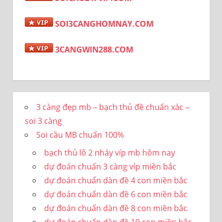
SOI3CANGHOMNAY.COM
3CANGWIN288.COM
3 càng đẹp mb – bạch thủ đề chuẩn xác –
soi 3 càng
Soi cầu MB chuẩn 100%
bạch thủ lô 2 nháy víp mb hôm nay
dự đoán chuẩn 3 càng víp miền bắc
dự đoán chuẩn dàn đề 4 con miền bắc
dự đoán chuẩn dàn đề 6 con miền bắc
dự đoán chuẩn dàn đề 8 con miền bắc
dự đoán chuẩn dàn đề 10 con miền bắc