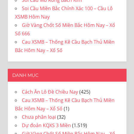
Soi Cầu Miền Bắc Chính Xác 100 – Cầu Lô
XSMB Hôm Nay
Giờ Vàng Chốt Số Miền Bắc Hôm Nay – Xổ
Số 666
Cau XSMB – Thống Kê Cầu Bạch Thủ Miền
Bắc Hôm Nay – Xổ Số
DANH MỤC
Cách Ăn Lô Đề Chiều Nay
(425)
Cau XSMB – Thống Kê Cầu Bạch Thủ Miền
Bắc Hôm Nay – Xổ Số
(1)
Chưa phân loại
(32)
Dự đoán KQXS 3 Miền
(1.519)
Giờ Vàng Chốt Số Miền Bắc Hôm Nay – Xổ