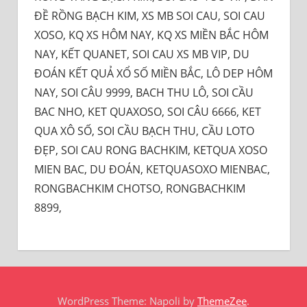
ĐỀ RỒNG BẠCH KIM, XS MB SOI CAU, SOI CAU
XOSO, KQ XS HÔM NAY, KQ XS MIỀN BẮC HÔM
NAY, KẾT QUANET, SOI CAU XS MB VIP, DU
ĐOÁN KẾT QUẢ XỔ SỐ MIỀN BẮC, LÔ DEP HÔM
NAY, SOI CÂU 9999, BACH THU LÔ, SOI CẦU
BAC NHO, KET QUAXOSO, SOI CÂU 6666, KET
QUA XÔ SỐ, SOI CẦU BẠCH THU, CẦU LOTO
ĐẸP, SOI CAU RONG BACHKIM, KETQUA XOSO
MIEN BAC, DU ĐOÁN, KETQUASOXO MIENBAC,
RONGBACHKIM CHOTSO, RONGBACHKIM
8899,
WordPress Theme: Napoli by
ThemeZee
.