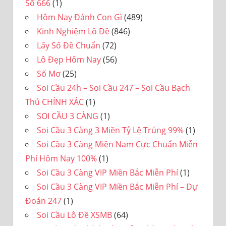
Số 666
(1)
Hôm Nay Đánh Con Gì
(489)
Kinh Nghiệm Lô Đề
(846)
Lấy Số Đề Chuẩn
(72)
Lô Đẹp Hôm Nay
(56)
Sổ Mơ
(25)
Soi Cầu 24h – Soi Cầu 247 – Soi Cầu Bạch
Thủ CHÍNH XÁC
(1)
SOI CẦU 3 CÀNG
(1)
Soi Cầu 3 Càng 3 Miền Tỷ Lệ Trúng 99%
(1)
Soi Cầu 3 Càng Miền Nam Cực Chuẩn Miễn
Phí Hôm Nay 100%
(1)
Soi Cầu 3 Càng VIP Miền Bắc Miễn Phí
(1)
Soi Cầu 3 Càng VIP Miền Bắc Miễn Phí – Dự
Đoán 247
(1)
Soi Cầu Lô Đề XSMB
(64)