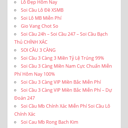
Lô Đẹp Hôm Nay
Soi Cầu Lô Đề XSMB
Soi Lô MB Miễn Phí
Gio Vang Chot So
Soi Cầu 24h – Soi Cầu 247 – Soi Cầu Bạch
Thủ CHÍNH XÁC
SOI CẦU 3 CÀNG
Soi Cầu 3 Càng 3 Miền Tỷ Lệ Trúng 99%
Soi Cầu 3 Càng Miền Nam Cực Chuẩn Miễn
Phí Hôm Nay 100%
Soi Cầu 3 Càng VIP Miền Bắc Miễn Phí
Soi Cầu 3 Càng VIP Miền Bắc Miễn Phí – Dự
Đoán 247
Soi Cầu Mb Chính Xác Miễn Phí Soi Cầu Lô
Chính Xác
Soi Cau Mb Rong Bach Kim