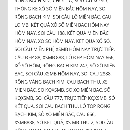
RỒNG BẠCH KIM, CHOT LO, SOI CẦU XỔ SỐ,
THỐNG KÊ XỔ SỐ MIỀN BẮC HÔM NAY, SOI
RỒNG BẠCH KIM, SOI CẦU LÔ MIỀN BẮC, CAU
LO MB, KẾT QUẢ XỔ SỐ MIỀN BẮC HÔM NAY
HÔM NAY, SOI CẦU 188, KẾT QUẢ MIỀN BẮC
HÔM NAY, XO SO HÔM NAY, KET QUẢ XỔ SỐ,
SOI CẦU MIỄN PHÍ, XSMB HÔM NAY TRỰC TIẾP,
CẦU ĐẸP 88, XSMB 888, LÔ ĐẸP HÔM NAY 666,
XỔ SỐ HÔM, RỒNG BẠCH KIM 247, SÔ XÔ MIÊN
BAC, SOI CẦU XSMB HÔM NAY, SOI CAU 2888,
RỒNG VÀNG BẠCH KIM, CAU BACH THU, XS
MIEN BẮC, SO KQXSMB, SO XO MIÊN BAC, SỐ
KQXSMB, SOI CẦU 777, TRỰC TIẾP KQXSMB, SỔ
KẾT QUA, SOI CAU BACH THU, LÔ TOP RỒNG
BẠCH KIM, SÔ XÔ MIÊN BẮC, CAU 666,
XSMB888, SỔ KET QUẢ, XS MB THU 2, SOI CẦU