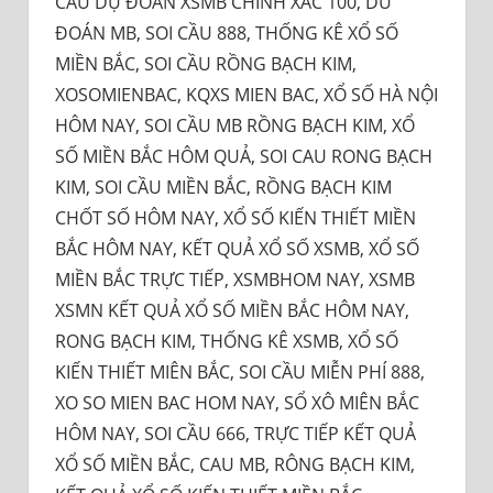
CẦU DỰ ĐOÁN XSMB CHÍNH XÁC 100, DU
ĐOÁN MB, SOI CẦU 888, THỐNG KÊ XỔ SỐ
MIỀN BẮC, SOI CẦU RỒNG BẠCH KIM,
XOSOMIENBAC, KQXS MIEN BAC, XỔ SỐ HÀ NỘI
HÔM NAY, SOI CẦU MB RỒNG BẠCH KIM, XỔ
SỐ MIỀN BẮC HÔM QUẢ, SOI CAU RONG BẠCH
KIM, SOI CẦU MIỀN BẮC, RỒNG BẠCH KIM
CHỐT SỐ HÔM NAY, XỔ SỐ KIẾN THIẾT MIỀN
BẮC HÔM NAY, KẾT QUẢ XỔ SỐ XSMB, XỔ SỐ
MIỀN BẮC TRỰC TIẾP, XSMBHOM NAY, XSMB
XSMN KẾT QUẢ XỔ SỐ MIỀN BẮC HÔM NAY,
RONG BẠCH KIM, THỐNG KÊ XSMB, XỔ SỐ
KIẾN THIẾT MIÊN BẮC, SOI CẦU MIỄN PHÍ 888,
XO SO MIEN BAC HOM NAY, SỔ XÔ MIÊN BẮC
HÔM NAY, SOI CẦU 666, TRỰC TIẾP KẾT QUẢ
XỔ SỐ MIỀN BẮC, CAU MB, RÔNG BẠCH KIM,