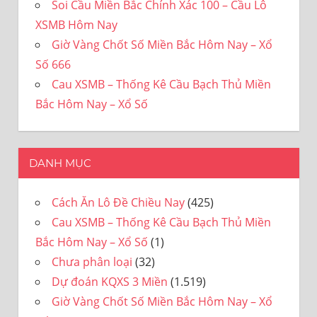
Soi Cầu Miền Bắc Chính Xác 100 – Cầu Lô
XSMB Hôm Nay
Giờ Vàng Chốt Số Miền Bắc Hôm Nay – Xổ
Số 666
Cau XSMB – Thống Kê Cầu Bạch Thủ Miền
Bắc Hôm Nay – Xổ Số
DANH MỤC
Cách Ăn Lô Đề Chiều Nay
(425)
Cau XSMB – Thống Kê Cầu Bạch Thủ Miền
Bắc Hôm Nay – Xổ Số
(1)
Chưa phân loại
(32)
Dự đoán KQXS 3 Miền
(1.519)
Giờ Vàng Chốt Số Miền Bắc Hôm Nay – Xổ