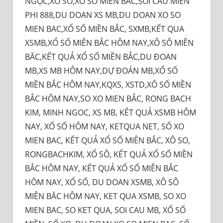
NGỌC,XÔ SỐ,XỔ SO MIỀN BẮC,SOI CAU MIEN
PHI 888,DU DOAN XS MB,DU DOAN XO SO
MIEN BAC,XỔ SỐ MIỀN BẮC, SXMB,KẾT QUA
XSMB,XỔ SỐ MIÊN BẮC HÔM NAY,XÔ SÔ MIÊN
BĂC,KẾT QUẢ XỔ SỐ MIỀN BẮC,DU ĐOAN
MB,XS MB HÔM NAY,DỰ ĐOÁN MB,XỔ SỐ
MIỀN BẮC HÔM NAY,KQXS, XSTD,XÔ SỐ MIỀN
BẮC HÔM NAY,SO XO MIEN BẮC, RONG BACH
KIM, MINH NGOC, XS MB, KÊT QUẢ XSMB HÔM
NAY, XỔ SỐ HÔM NAY, KETQUA NET, SỐ XO
MIEN BAC, KẾT QUẢ XỔ SỐ MIÊN BẮC, XÔ SO,
RONGBACHKIM, XỔ SÔ, KẾT QUẢ XỔ SỐ MIỀN
BẮC HÔM NAY, KẾT QUẢ XỔ SỐ MIÊN BẮC
HÔM NAY, XỔ SỐ, DU DOAN XSMB, XÔ SÔ
MIÊN BĂC HÔM NAY, KET QUA XSMB, SO XO
MIEN BAC, SO KET QUA, SOI CAU MB, XỔ SỐ