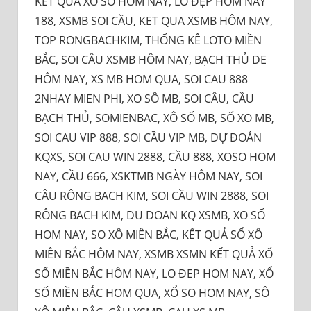
KẾT QUA XO SO HOM NAY, LÔ ĐẸP HÔM NAY
188, XSMB SOI CẦU, KET QUA XSMB HÔM NAY,
TOP RONGBACHKIM, THỐNG KÊ LOTO MIỀN
BẮC, SOI CÂU XSMB HÔM NAY, BẠCH THỦ DE
HÔM NAY, XS MB HOM QUA, SOI CAU 888
2NHAY MIEN PHI, XO SÔ MB, SOI CÂU, CẦU
BẠCH THỦ, SOMIENBAC, XÔ SỐ MB, SỐ XO MB,
SOI CAU VIP 888, SOI CẦU VIP MB, DỰ ĐOÁN
KQXS, SOI CAU WIN 2888, CẦU 888, XOSO HOM
NAY, CẦU 666, XSKTMB NGÀY HÔM NAY, SOI
CÂU RÔNG BACH KIM, SOI CẦU WIN 2888, SOI
RÔNG BACH KIM, DU DOAN KQ XSMB, XO SỐ
HOM NAY, SO XÔ MIÊN BẮC, KẾT QUẢ SỔ XÔ
MIÊN BẮC HÔM NAY, XSMB XSMN KẾT QUẢ XỐ
SỐ MIỀN BẮC HÔM NAY, LO ĐEP HOM NAY, XỔ
SỐ MIỀN BẮC HOM QUA, XỔ SO HOM NAY, SÔ