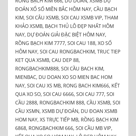
RỒNG BẠCH KIM 666, DU DOAN, XSMB DỰ
ĐOÁN XỔ SỐ MIỀN BẮC HÔM NAY, CẦU BẠCH
KIM, SOI CÂU XSMB, SOI CAU XSMB VIP, THAM
KHẢO XSMB, BẠCH THỦ LÔ ĐẸP NHẤT HÔM
NAY, DỰ ĐOÁN GIẢI ĐẶC BIỆT HÔM NAY,
RỒNG BẠCH KIM 7777, SOI CAU 188, XO SỐ
HÔM NAY, SOI CAU RONGBACHKIM, TRUC TIEP
KET QUA XSMB, CAU DEP 88,
RONGBACHKIM888, SOI CẦU BACH KIM,
MIENBAC, DU DOAN XO SO MIEN BAC HOM
NAY, SOI CAU XS MB, RONG BACH KIM666, KẾT
QUA XO SO, SOI CAU 6666, SOI CAU 777, SOI
CẦU 2888, RONGBACHKIM 888, CẦU XSMB, SOI
CẦU XSMN, XSMB DỰ ĐOÁN, DU ĐOAN XSMB
HOM NAY, XS TRỰC TIẾP MB, RỒNG BẠCH KIM
6868, RONGBACHKIM 666, SOI CẦU MB VIP,