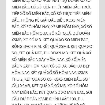
MIỀN BẮC, XO SO HOM NAY, DỰ ĐOÁN XỔ SỐ
MIỀN BẮC, XỔ SỐ KIẾN THIẾT MIỀN BẮC, TRỰC
TIẾP XỔ SỐ MIỀN BẮC, XỔ SỐ TRỰC TIẾP MIỀN
BẮC, THỐNG KÊ GIẢI ĐẶC BIỆT, KQXS MIỀN
BẮC, XÔ SỐ HÔM NAY, XSMB HÔM NAY, XỔ SỐ
MIỀN BẮC HÔM QUA, SỔ KẾT QUẢ, DỰ ĐOÁN
XSMB, XO SỐ MB, KET QUA XO SO MIEN BAC,
RÔNG BACH KIM, KẾT QUẢ XSMB, KET QUA XO
SO, KẾT QUẢ NET, DU DOAN MB, KẾT QUẢ XỔ
SỐ MIỀN BẮC NGÀY HÔM NAY, XỔ SỐ MIỀN
BẮC NGÀY HÔM NAY, XỔ SỐ ĐÀI BẮC, LÔ ĐẸP
HÔM NAY, KẾT QUẢ XỔ SỐ HÔM NAY, XSMB
THU 2, KET QUA SO XO, KQXS MIEN BẮC, SOI
CẦU XSMB, KẾT QUẢ XỔ SỐ MB, XÔ SỐ HÔM
NAY MIỀN BẮC, KET QUA SO XO MIEN BAC, SOI
CẦU DỰ ĐOÁN XSMB CHÍNH XÁC 100, DU