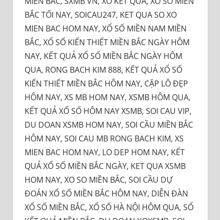
MIỀN BẮC, SXMB VN, XO KET QUA, XỔ SỐ MIỀN
BẮC TỐI NAY, SOICAU247, KET QUA SO XO
MIEN BAC HOM NAY, XỔ SỐ MIỀN NAM MIỀN
BẮC, XỔ SỐ KIẾN THIẾT MIỀN BẮC NGÀY HÔM
NAY, KẾT QUẢ XỔ SỐ MIỀN BẮC NGÀY HÔM
QUA, RONG BACH KIM 888, KẾT QUẢ XỔ SỐ
KIẾN THIẾT MIỀN BẮC HÔM NAY, CẶP LÔ ĐẸP
HÔM NAY, XS MB HOM NAY, XSMB HÔM QUA,
KẾT QUẢ XỔ SỐ HÔM NAY XSMB, SOI CAU VIP,
DU DOAN XSMB HOM NAY, SOI CẦU MIỀN BẮC
HÔM NAY, SOI CAU MB RONG BACH KIM, XS
MIEN BAC HOM NAY, LO DEP HOM NAY, KẾT
QUẢ XỔ SỐ MIỀN BẮC NGÀY, KET QUA XSMB
HOM NAY, XO SO MIỀN BẮC, SOI CẦU DỰ
ĐOÁN XỔ SỐ MIỀN BẮC HÔM NAY, DIỄN ĐÀN
XỔ SỐ MIỀN BẮC, XỔ SỐ HÀ NỘI HÔM QUA, SỔ