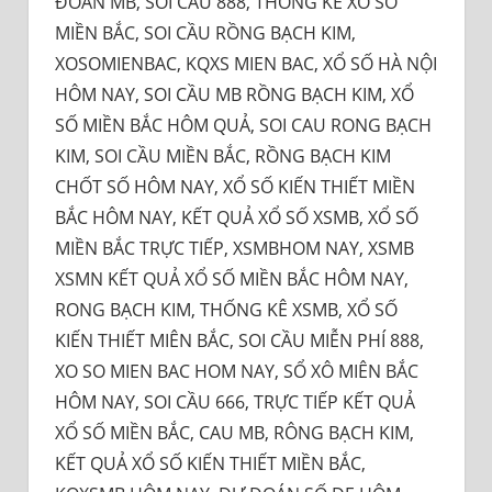
ĐOÁN MB, SOI CẦU 888, THỐNG KÊ XỔ SỐ
MIỀN BẮC, SOI CẦU RỒNG BẠCH KIM,
XOSOMIENBAC, KQXS MIEN BAC, XỔ SỐ HÀ NỘI
HÔM NAY, SOI CẦU MB RỒNG BẠCH KIM, XỔ
SỐ MIỀN BẮC HÔM QUẢ, SOI CAU RONG BẠCH
KIM, SOI CẦU MIỀN BẮC, RỒNG BẠCH KIM
CHỐT SỐ HÔM NAY, XỔ SỐ KIẾN THIẾT MIỀN
BẮC HÔM NAY, KẾT QUẢ XỔ SỐ XSMB, XỔ SỐ
MIỀN BẮC TRỰC TIẾP, XSMBHOM NAY, XSMB
XSMN KẾT QUẢ XỔ SỐ MIỀN BẮC HÔM NAY,
RONG BẠCH KIM, THỐNG KÊ XSMB, XỔ SỐ
KIẾN THIẾT MIÊN BẮC, SOI CẦU MIỄN PHÍ 888,
XO SO MIEN BAC HOM NAY, SỔ XÔ MIÊN BẮC
HÔM NAY, SOI CẦU 666, TRỰC TIẾP KẾT QUẢ
XỔ SỐ MIỀN BẮC, CAU MB, RÔNG BẠCH KIM,
KẾT QUẢ XỔ SỐ KIẾN THIẾT MIỀN BẮC,