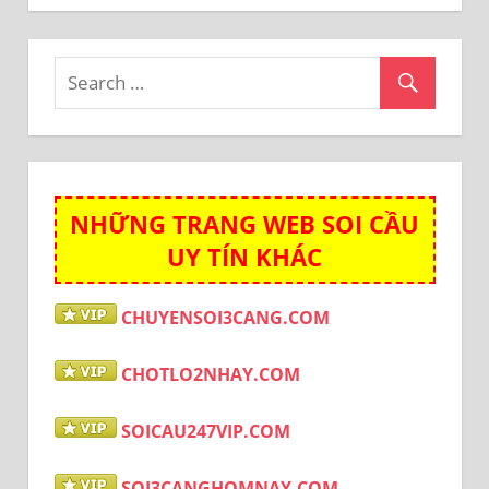
cả
nước.
NHỮNG TRANG WEB SOI CẦU
UY TÍN KHÁC
CHUYENSOI3CANG.COM
CHOTLO2NHAY.COM
SOICAU247VIP.COM
SOI3CANGHOMNAY.COM