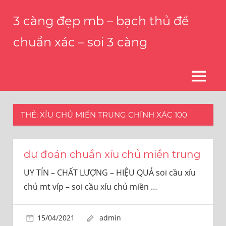
Skip
3 càng đẹp mb – bạch thủ đề
to
content
chuẩn xác – soi 3 càng
Chúng
tôi
tự
MENU
hào
là
sự
THẺ:
XỈU CHỦ MIỀN TRUNG CHÍNH XÁC 100
lựa
chọn
hàng
dự đoán chuẩn xíu chủ miền trung
đầu
của
UY TÍN – CHẤT LƯỢNG – HIỆU QUẢ soi cầu xíu
hàng
chủ mt víp – soi cầu xíu chủ miền
…
ngàn
khách
hàng
15/04/2021
admin
trên