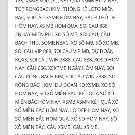
188, XSMB SOI CẦU, KET QUA XSMB HÔM NAY,
TOP RONGBACHKIM, THỐNG KÊ LOTO MIỀN
BẮC, SOI CÂU XSMB HÔM NAY, BẠCH THỦ DE
HÔM NAY, XS MB HOM QUA, SOI CAU 888
2NHAY MIEN PHI, XO SÔ MB, SOI CÂU, CẦU
BẠCH THỦ, SOMIENBAC, XÔ SỐ MB, SỐ XO MB,
SOI CAU VIP 888, SOI CẦU VIP MB, DỰ ĐOÁN
KQXS, SOI CAU WIN 2888, CẦU 888, XOSO HOM
NAY, CẦU 666, XSKTMB NGÀY HÔM NAY, SOI
CÂU RÔNG BACH KIM, SOI CẦU WIN 2888, SOI
RÔNG BACH KIM, DU DOAN KQ XSMB, XO SỐ
HOM NAY, SO XÔ MIÊN BẮC, KẾT QUẢ SỔ XÔ
MIÊN BẮC HÔM NAY, XSMB XSMN KẾT QUẢ XỐ
SỐ MIỀN BẮC HÔM NAY, LO ĐEP HOM NAY, XỔ
SỐ MIỀN BẮC HOM QUA, XỔ SO HOM NAY, SÔ
XÔ MIÊN BÂC, CÂU XSMB, CAU XS MB,