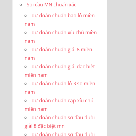
Soi cầu MN chuẩn xác
dự đoán chuẩn bao lô miền
nam
dự đoán chuẩn xíu chủ miền
nam
dự đoán chuẩn giải 8 miền
nam
dự đoán chuẩn giải đặc biệt
miền nam
dự đoán chuẩn lô 3 số miền
nam
dự đoán chuẩn cặp xíu chủ
miền nam
dự đoán chuẩn sớ đầu đuôi
giải 8 đặc biệt mn
dự đoán chuẩn sớ đầu đuôi