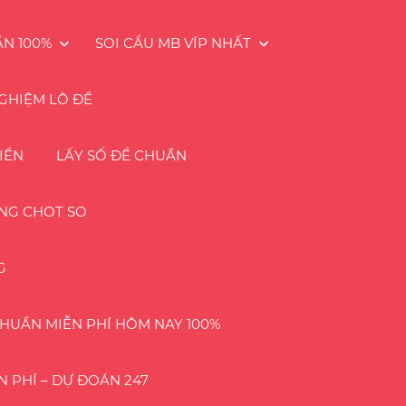
ẨN 100%
SOI CẦU MB VÍP NHẤT
GHIỆM LÔ ĐỀ
IỀN
LẤY SỐ ĐỀ CHUẨN
ANG CHOT SO
G
CHUẨN MIỄN PHÍ HÔM NAY 100%
N PHÍ – DỰ ĐOÁN 247