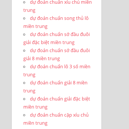
dự đoán chuẩn xíu chủ miền
trung
dự đoán chuẩn song thủ lô
miền trung
dự đoán chuẩn sớ đầu đuôi
giải đặc biệt miền trung
dự đoán chuẩn sớ đầu đuôi
giải 8 miền trung
dự đoán chuẩn lô 3 số miền
trung
dự đoán chuẩn giải 8 miền
trung
dự đoán chuẩn giải đặc biệt
miền trung
dự đoán chuẩn cặp xíu chủ
miền trung