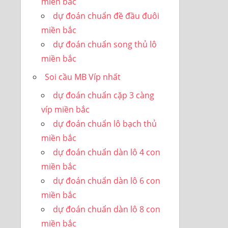
miền bắc
dự đoán chuẩn đề đầu đuôi
miền bắc
dự đoán chuẩn song thủ lô
miền bắc
Soi cầu MB Víp nhất
dự đoán chuẩn cặp 3 càng
víp miền bắc
dự đoán chuẩn lô bạch thủ
miền bắc
dự đoán chuẩn dàn lô 4 con
miền bắc
dự đoán chuẩn dàn lô 6 con
miền bắc
dự đoán chuẩn dàn lô 8 con
miền bắc