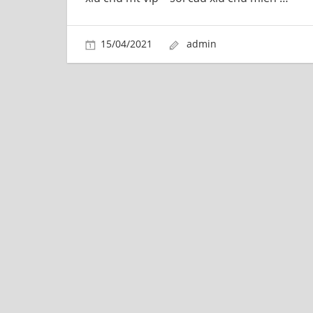
ngàn
khách
hàng
15/04/2021
admin
trên
cả
nước.