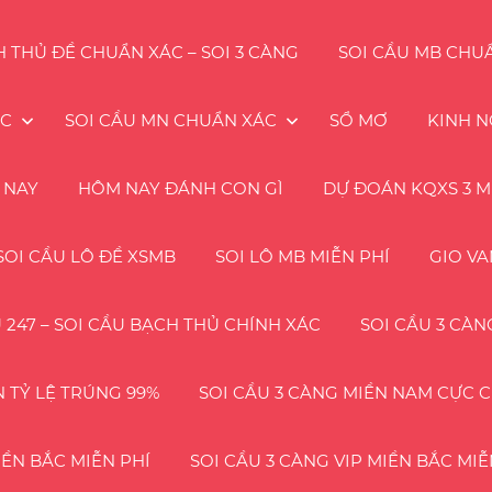
H THỦ ĐỀ CHUẨN XÁC – SOI 3 CÀNG
SOI CẦU MB CHU
ÁC
SOI CẦU MN CHUẨN XÁC
SỔ MƠ
KINH N
 NAY
HÔM NAY ĐÁNH CON GÌ
DỰ ĐOÁN KQXS 3 M
SOI CẦU LÔ ĐỀ XSMB
SOI LÔ MB MIỄN PHÍ
GIO V
U 247 – SOI CẦU BẠCH THỦ CHÍNH XÁC
SOI CẦU 3 CÀN
N TỶ LỆ TRÚNG 99%
SOI CẦU 3 CÀNG MIỀN NAM CỰC 
IỀN BẮC MIỄN PHÍ
SOI CẦU 3 CÀNG VIP MIỀN BẮC MIỄ