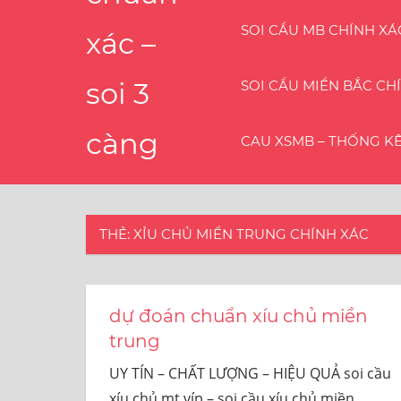
SOI CẦU MB CHÍNH XÁ
xác –
soi 3
SOI CẦU MIỀN BẮC CH
càng
CAU XSMB – THỐNG KÊ
Chúng
tôi
tự
THẺ:
XỈU CHỦ MIỀN TRUNG CHÍNH XÁC
hào
là
sự
lựa
dự đoán chuẩn xíu chủ miền
chọn
hàng
trung
đầu
UY TÍN – CHẤT LƯỢNG – HIỆU QUẢ soi cầu
của
hàng
xíu chủ mt víp – soi cầu xíu chủ miền
…