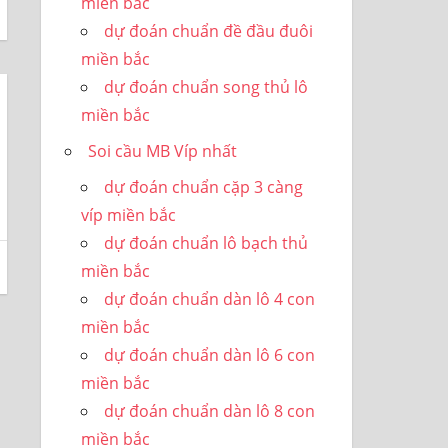
miền bắc
dự đoán chuẩn đề đầu đuôi
miền bắc
dự đoán chuẩn song thủ lô
miền bắc
Soi cầu MB Víp nhất
dự đoán chuẩn cặp 3 càng
víp miền bắc
dự đoán chuẩn lô bạch thủ
miền bắc
dự đoán chuẩn dàn lô 4 con
miền bắc
dự đoán chuẩn dàn lô 6 con
miền bắc
dự đoán chuẩn dàn lô 8 con
miền bắc