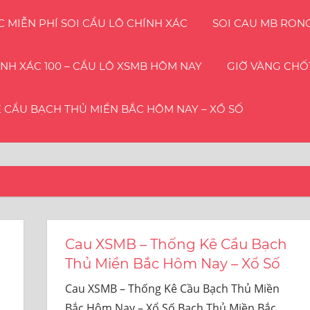
C MIỄN PHÍ SOI CẦU LÔ CHÍNH XÁC
SOI CAU MB RON
ÍNH XÁC 100 – CẦU LÔ XSMB HÔM NAY
GIỜ VÀNG CHỐT
 CẦU BẠCH THỦ MIỀN BẮC HÔM NAY – XỔ SỐ
Cau XSMB – Thống Kê Cầu Bạch
Thủ Miền Bắc Hôm Nay – Xổ Số
Cau XSMB – Thống Kê Cầu Bạch Thủ Miền
…
Bắc Hôm Nay – Xổ Số Bạch Thủ Miền Bắc