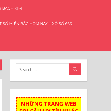
G BACH KIM
 SỐ MIỀN BẮC HÔM NAY – XỔ SỐ 666
NHỮNG TRANG WEB
SOI CẦU UY TÍN KHÁC