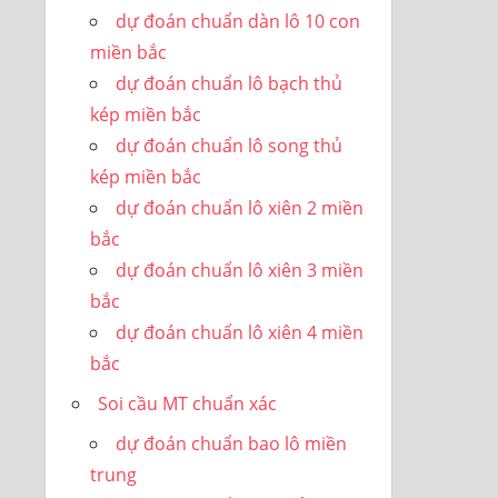
dự đoán chuẩn dàn lô 10 con
miền bắc
dự đoán chuẩn lô bạch thủ
kép miền bắc
dự đoán chuẩn lô song thủ
kép miền bắc
dự đoán chuẩn lô xiên 2 miền
bắc
dự đoán chuẩn lô xiên 3 miền
bắc
dự đoán chuẩn lô xiên 4 miền
bắc
Soi cầu MT chuẩn xác
dự đoán chuẩn bao lô miền
trung