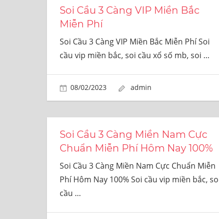
Soi Cầu 3 Càng VIP Miền Bắc
Miễn Phí
Soi Cầu 3 Càng VIP Miền Bắc Miễn Phí Soi
cầu vip miền bắc, soi cầu xổ số mb, soi
…
08/02/2023
admin
Soi Cầu 3 Càng Miền Nam Cực
Chuẩn Miễn Phí Hôm Nay 100%
Soi Cầu 3 Càng Miền Nam Cực Chuẩn Miễn
Phí Hôm Nay 100% Soi cầu vip miền bắc, so
cầu
…