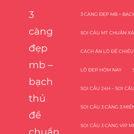
Skip
3
to
3 CÀNG ĐẸP MB – BẠC
content
càng
SOI CẦU MT CHUẨN X
đẹp
CÁCH ĂN LÔ ĐỀ CHIỀU
mb –
LÔ ĐẸP HÔM NAY
bạch
SOI CẦU 24H – SOI CẦ
thủ
SOI CẦU 3 CÀNG 3 MIỀ
đề
SOI CẦU 3 CÀNG VIP M
chuẩn