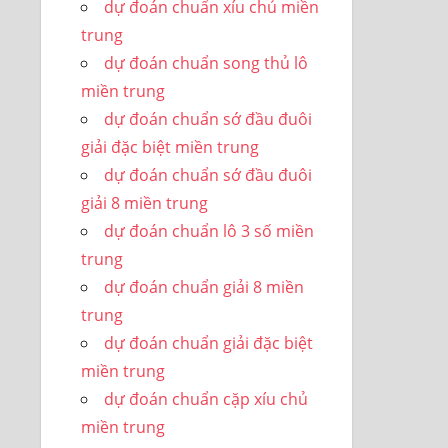
dự đoán chuẩn xíu chủ miền
trung
dự đoán chuẩn song thủ lô
miền trung
dự đoán chuẩn sớ đầu đuôi
giải đặc biệt miền trung
dự đoán chuẩn sớ đầu đuôi
giải 8 miền trung
dự đoán chuẩn lô 3 số miền
trung
dự đoán chuẩn giải 8 miền
trung
dự đoán chuẩn giải đặc biệt
miền trung
dự đoán chuẩn cặp xíu chủ
miền trung